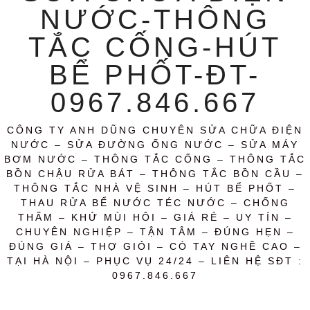
NƯỚC-THÔNG
TẮC CỐNG-HÚT
BỂ PHỐT-ĐT-
0967.846.667
CÔNG TY ANH DŨNG CHUYÊN SỬA CHỮA ĐIỆN
NƯỚC – SỬA ĐƯỜNG ỐNG NƯỚC – SỬA MÁY
BƠM NƯỚC – THÔNG TẮC CỐNG – THÔNG TẮC
BỒN CHẬU RỬA BÁT – THÔNG TẮC BỒN CẦU –
THÔNG TẮC NHÀ VỆ SINH – HÚT BỂ PHỐT –
THAU RỬA BỂ NƯỚC TÉC NƯỚC – CHỐNG
THẤM – KHỬ MÙI HÔI – GIÁ RẺ – UY TÍN –
CHUYÊN NGHIỆP – TẬN TÂM – ĐÚNG HẸN –
ĐÚNG GIÁ – THỢ GIỎI – CÓ TAY NGHỀ CAO –
TẠI HÀ NỘI – PHỤC VỤ 24/24 – LIÊN HỆ SĐT :
0967.846.667