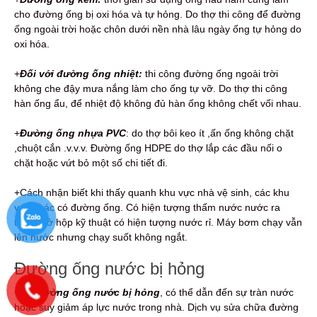
cho đường ống bị oxi hóa và tự hỏng. Do thợ thi công để đường
ống ngoài trời hoặc chôn dưới nền nhà lâu ngày ống tự hỏng do
oxi hóa.
+
Đối với đường ống nhiệt:
thi công đường ống ngoài trời
không che đậy mưa nắng làm cho ống tự vỡ. Do thợ thi công
hàn ống ẩu, để nhiệt độ không đủ hàn ống không chết vối nhau.
+
Đường ống nhựa PVC
: do thợ bôi keo ít ,ấn ống không chặt
,chuột cắn .v.v.v. Đường ống HDPE do thợ lắp các đầu nối o
chặt hoặc vứt bỏ một số chi tiết đi.
+Cách nhận biết khi thấy quanh khu vực nhà vệ sinh, các khu
vực khác có đường ống. Có hiện tượng thấm nước nước ra
tường ,ở hộp kỹ thuật có hiện tượng nước rỉ. Máy bơm chạy vẫn
lên nước nhưng chạy suốt không ngắt.
Đường ống nước bị hỏng
+Khi
đường ống nước bị hỏng
, có thể dẫn đến sự tràn nước
hoặc suy giảm áp lực nước trong nhà. Dịch vụ sửa chữa đường