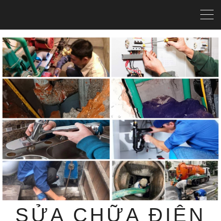
SỬA CHỮA ĐIỆN