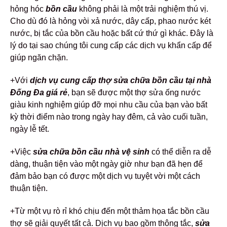
hỏng hóc
bồn cầu
không phải là một trải nghiệm thú vị.
Cho dù đó là hỏng vòi xả nước, dây cấp, phao nước két
nước, bị tắc của bồn cầu hoặc bất cứ thứ gì khác. Đây là
lý do tại sao chúng tôi cung cấp các dịch vụ khẩn cấp để
giúp ngăn chặn.
+Với
dịch vụ cung cấp thợ sửa chữa bồn cầu tại nhà
Đống Đa giá rẻ
, bạn sẽ được một thợ sửa ống nước
giàu kinh nghiệm giúp đỡ mọi nhu cầu của bạn vào bất
kỳ thời điểm nào trong ngày hay đêm, cả vào cuối tuần,
ngày lễ tết.
+Việc
sửa chữa bồn cầu nhà vệ sinh
có thể diễn ra dễ
dàng, thuận tiện vào một ngày giờ như bạn đã hẹn để
đảm bảo bạn có được một dịch vụ tuyệt vời một cách
thuận tiện.
+Từ một vụ rò rỉ khó chịu đến một thảm họa tắc bồn cầu
thợ sẽ giải quyết tất cả. Dịch vụ bao gồm thông tắc,
sửa