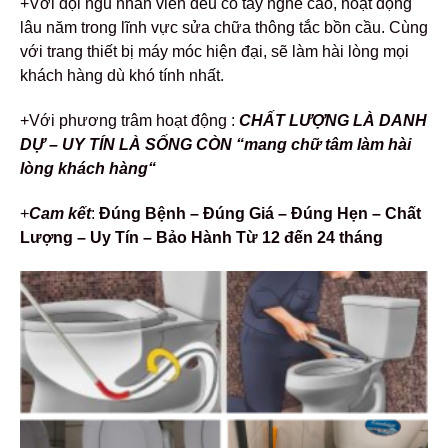
+Với đội ngũ nhân viên đều có tay nghề cao, hoạt động
lâu năm trong lĩnh vực sửa chữa thông tắc bồn cầu. Cùng
với trang thiết bị máy móc hiện đại, sẽ làm hài lòng mọi
khách hàng dù khó tính nhất.
+Với phương trâm hoạt động :
CHẤT LƯỢNG LÀ DANH
DỰ – UY TÍN LÀ SỐNG CÒN “mang chữ tâm làm hài
lòng khách hàng“
+
Cam kết
:
Đúng Bệnh – Đúng Giá – Đúng Hẹn – Chất
Lượng – Uy Tín – Bảo Hành Từ 12 đến 24 tháng