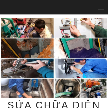
SỬA CHỮA ĐIỆN