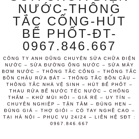
NƯỚC-THÔNG
TẮC CỐNG-HÚT
BỂ PHỐT-ĐT-
0967.846.667
CÔNG TY ANH DŨNG CHUYÊN SỬA CHỮA ĐIỆN
NƯỚC – SỬA ĐƯỜNG ỐNG NƯỚC – SỬA MÁY
BƠM NƯỚC – THÔNG TẮC CỐNG – THÔNG TẮC
BỒN CHẬU RỬA BÁT – THÔNG TẮC BỒN CẦU –
THÔNG TẮC NHÀ VỆ SINH – HÚT BỂ PHỐT –
THAU RỬA BỂ NƯỚC TÉC NƯỚC – CHỐNG
THẤM – KHỬ MÙI HÔI – GIÁ RẺ – UY TÍN –
CHUYÊN NGHIỆP – TẬN TÂM – ĐÚNG HẸN –
ĐÚNG GIÁ – THỢ GIỎI – CÓ TAY NGHỀ CAO –
TẠI HÀ NỘI – PHỤC VỤ 24/24 – LIÊN HỆ SĐT :
0967.846.667