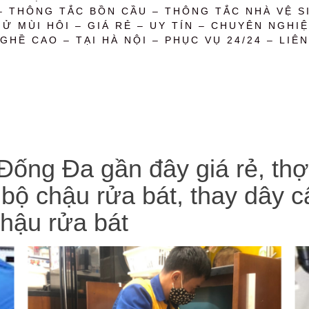
– THÔNG TẮC BỒN CẦU – THÔNG TẮC NHÀ VỆ SI
 MÙI HÔI – GIÁ RẺ – UY TÍN – CHUYÊN NGHIỆ
GHỀ CAO – TẠI HÀ NỘI – PHỤC VỤ 24/24 – LIÊN
 Đống Đa gần đây giá rẻ, thợ
 bộ chậu rửa bát, thay dây 
chậu rửa bát