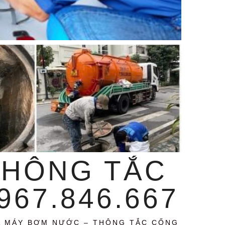
THÔNG TẮC
67.846.667
A MÁY BƠM NƯỚC – THÔNG TẮC CỐNG