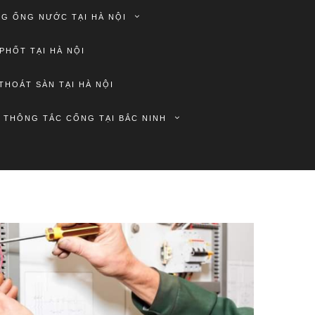
G ỐNG NƯỚC TẠI HÀ NỘI
PHỐT TẠI HÀ NỘI
THOÁT SÀN TẠI HÀ NỘI
THÔNG TẮC CỐNG TẠI BẮC NINH