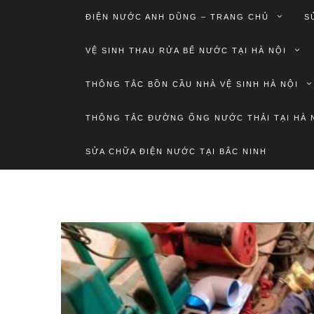
ĐIỆN NƯỚC ANH DŨNG – TRANG CHỦ
S
VỆ SINH THAU RỬA BỂ NƯỚC TẠI HÀ NỘI
THÔNG TẮC BỒN CẦU NHÀ VỆ SINH HÀ NỘI
THÔNG TẮC ĐƯỜNG ỐNG NƯỚC THẢI TẠI HÀ 
SỬA CHỮA ĐIỆN NƯỚC TẠI BẮC NINH