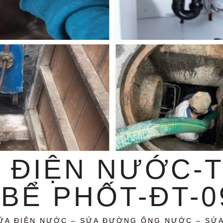
 ĐIỆN NƯỚC-
BỂ PHỐT-ĐT-09
ỮA ĐIỆN NƯỚC – SỬA ĐƯỜNG ỐNG NƯỚC – SỬ