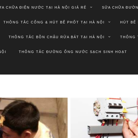
ỬA CHỮA ĐIỆN NƯỚC TẠI HÀ NỘI GIÁ RẺ
SỬA CHỮA ĐƯỜN
THÔNG TẮC CỐNG & HÚT BỂ PHỐT TẠI HÀ NỘI
HÚT BỂ 
THÔNG TẮC BỒN CHẬU RỬA BÁT TẠI HÀ NỘI
THÔNG 
NỘI
THÔNG TẮC ĐƯỜNG ỐNG NƯỚC SẠCH SINH HOẠT