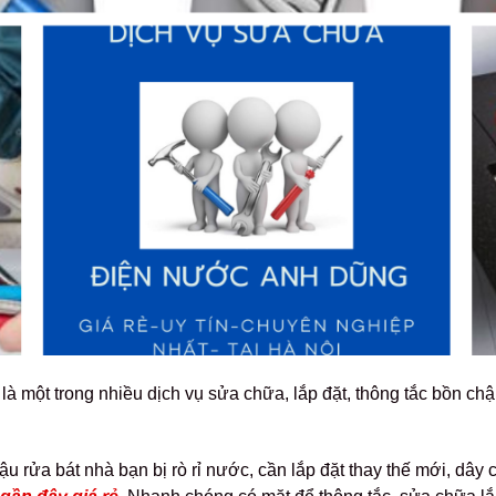
là một trong nhiều dịch vụ sửa chữa, lắp đặt, thông tắc bồn chậu
u rửa bát nhà bạn bị rò rỉ nước, cần lắp đặt thay thế mới, dây