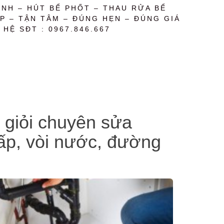
NH – HÚT BỂ PHỐT – THAU RỬA BỂ
P – TẬN TÂM – ĐÚNG HẸN – ĐÚNG GIÁ
 HỆ SĐT : 0967.846.667
 giỏi chuyên sửa
cấp, vòi nước, đường