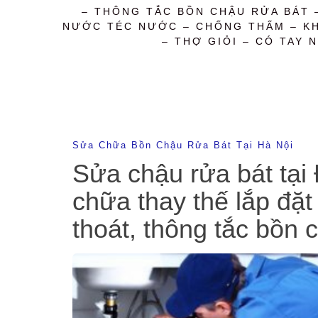
– THÔNG TẮC BỒN CHẬU RỬA BÁT 
NƯỚC TÉC NƯỚC – CHỐNG THẤM – KHỬ
– THỢ GIỎI – CÓ TAY N
Sửa Chữa Bồn Chậu Rửa Bát Tại Hà Nội
Sửa chậu rửa bát tại
chữa thay thế lắp đặt
thoát, thông tắc bồn 