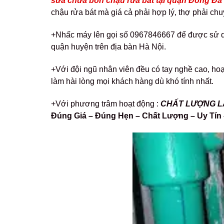
sửa chữa bồn chậu rửa bát tại quận Đống Đa 
chậu rửa bát mà giá cả phải hợp lý, thợ phải chuy
+Nhấc máy lên gọi số 0967846667 để được sử dụn
quận huyện trên địa bàn Hà Nội.
+Với đội ngũ nhân viên đều có tay nghề cao, hoạ
làm hài lòng mọi khách hàng dù khó tính nhất.
+Với phương trâm hoạt động :
CHẤT LƯỢNG LÀ 
Đúng Giá – Đúng Hẹn – Chất Lượng – Uy Tín