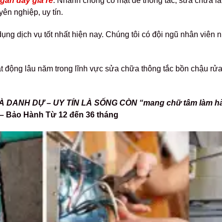
gần đây giá rẻ
.
Nhanh chóng có mặt để thông tắc, sửa chữa lắp
ên nghiệp, uy tín.
g dịch vụ tốt nhất hiện nay. Chúng tôi có đội ngũ nhân viên n
t động lâu năm trong lĩnh vực sửa chữa thông tắc bồn chậu rửa b
DANH DỰ – UY TÍN LÀ SỐNG CÒN “mang chữ tâm làm hài
 – Bảo Hành Từ 12 đến 36 tháng