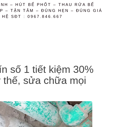
NH – HÚT BỂ PHỐT – THAU RỬA BỂ
P – TẬN TÂM – ĐÚNG HẸN – ĐÚNG GIÁ
 HỆ SĐT : 0967.846.667
n số 1 tiết kiệm 30%
ay thế, sửa chữa mọi