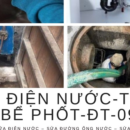
 ĐIỆN NƯỚC-
BỂ PHỐT-ĐT-09
ỮA ĐIỆN NƯỚC – SỬA ĐƯỜNG ỐNG NƯỚC – SỬ