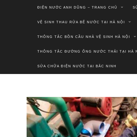
ĐIỆN NƯỚC ANH DŨNG – TRANG CHỦ
S
VỆ SINH THAU RỬA BỂ NƯỚC TẠI HÀ NỘI
THÔNG TẮC BỒN CẦU NHÀ VỆ SINH HÀ NỘI
THÔNG TẮC ĐƯỜNG ỐNG NƯỚC THẢI TẠI HÀ 
SỬA CHỮA ĐIỆN NƯỚC TẠI BẮC NINH