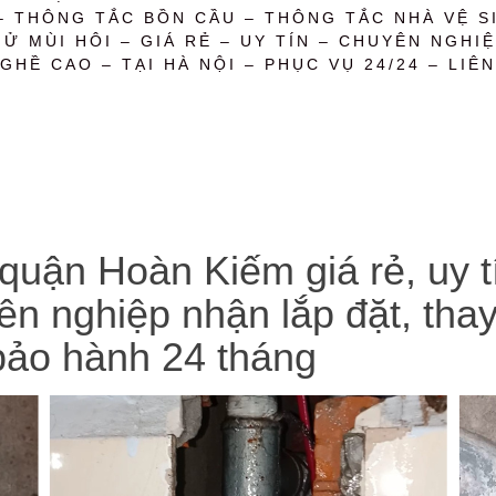
– THÔNG TẮC BỒN CẦU – THÔNG TẮC NHÀ VỆ SI
 MÙI HÔI – GIÁ RẺ – UY TÍN – CHUYÊN NGHIỆ
GHỀ CAO – TẠI HÀ NỘI – PHỤC VỤ 24/24 – LIÊN
uận Hoàn Kiếm giá rẻ, uy tí
uyên nghiệp nhận lắp đặt, th
bảo hành 24 tháng