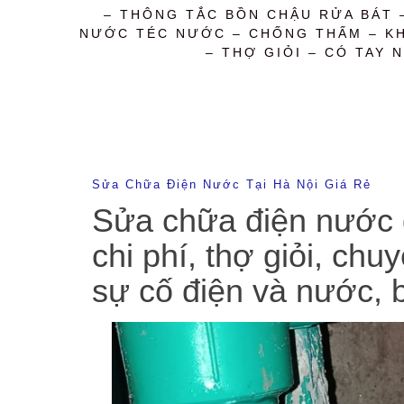
– THÔNG TẮC BỒN CHẬU RỬA BÁT 
NƯỚC TÉC NƯỚC – CHỐNG THẤM – KHỬ
– THỢ GIỎI – CÓ TAY N
Sửa Chữa Điện Nước Tại Hà Nội Giá Rẻ
Sửa chữa điện nước q
chi phí, thợ giỏi, ch
sự cố điện và nước, 