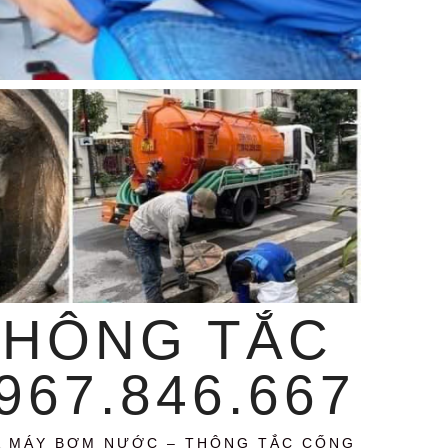
THÔNG TẮC
67.846.667
A MÁY BƠM NƯỚC – THÔNG TẮC CỐNG