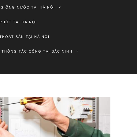
G ỐNG NƯỚC TẠI HÀ NỘI
PHỐT TẠI HÀ NỘI
THOÁT SÀN TẠI HÀ NỘI
THÔNG TẮC CỐNG TẠI BẮC NINH