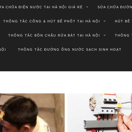
ỬA CHỮA ĐIỆN NƯỚC TẠI HÀ NỘI GIÁ RẺ
SỬA CHỮA ĐƯỜN
THÔNG TẮC CỐNG & HÚT BỂ PHỐT TẠI HÀ NỘI
HÚT BỂ 
THÔNG TẮC BỒN CHẬU RỬA BÁT TẠI HÀ NỘI
THÔNG 
NỘI
THÔNG TẮC ĐƯỜNG ỐNG NƯỚC SẠCH SINH HOẠT