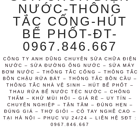
NƯỚC-THÔNG
TẮC CỐNG-HÚT
BỂ PHỐT-ĐT-
0967.846.667
CÔNG TY ANH DŨNG CHUYÊN SỬA CHỮA ĐIỆN
NƯỚC – SỬA ĐƯỜNG ỐNG NƯỚC – SỬA MÁY
BƠM NƯỚC – THÔNG TẮC CỐNG – THÔNG TẮC
BỒN CHẬU RỬA BÁT – THÔNG TẮC BỒN CẦU –
THÔNG TẮC NHÀ VỆ SINH – HÚT BỂ PHỐT –
THAU RỬA BỂ NƯỚC TÉC NƯỚC – CHỐNG
THẤM – KHỬ MÙI HÔI – GIÁ RẺ – UY TÍN –
CHUYÊN NGHIỆP – TẬN TÂM – ĐÚNG HẸN –
ĐÚNG GIÁ – THỢ GIỎI – CÓ TAY NGHỀ CAO –
TẠI HÀ NỘI – PHỤC VỤ 24/24 – LIÊN HỆ SĐT :
0967.846.667