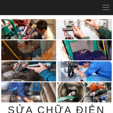
SỬA CHỮA ĐIỆN