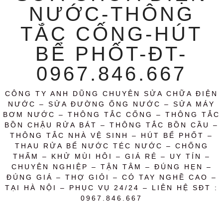
NƯỚC-THÔNG
TẮC CỐNG-HÚT
BỂ PHỐT-ĐT-
0967.846.667
CÔNG TY ANH DŨNG CHUYÊN SỬA CHỮA ĐIỆN
NƯỚC – SỬA ĐƯỜNG ỐNG NƯỚC – SỬA MÁY
BƠM NƯỚC – THÔNG TẮC CỐNG – THÔNG TẮC
BỒN CHẬU RỬA BÁT – THÔNG TẮC BỒN CẦU –
THÔNG TẮC NHÀ VỆ SINH – HÚT BỂ PHỐT –
THAU RỬA BỂ NƯỚC TÉC NƯỚC – CHỐNG
THẤM – KHỬ MÙI HÔI – GIÁ RẺ – UY TÍN –
CHUYÊN NGHIỆP – TẬN TÂM – ĐÚNG HẸN –
ĐÚNG GIÁ – THỢ GIỎI – CÓ TAY NGHỀ CAO –
TẠI HÀ NỘI – PHỤC VỤ 24/24 – LIÊN HỆ SĐT :
0967.846.667