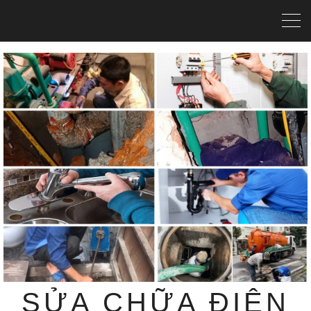
SỬA CHỮA ĐIỆN