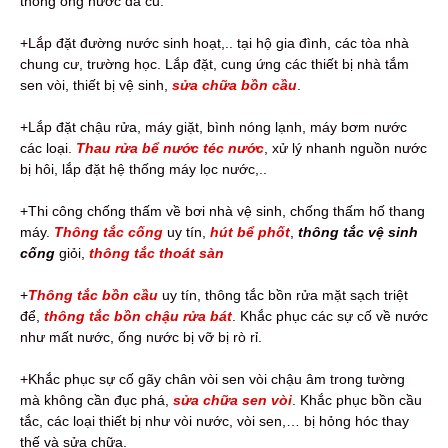
thống ống nước đã cũ.
+Lắp đặt đường nước sinh hoạt,.. tại hộ gia đình, các tòa nhà
chung cư, trường học. Lắp đặt, cung ứng các thiết bị nhà tắm
sen vòi, thiết bị vệ sinh,
sửa chữa bồn cầu
.
+Lắp đặt chậu rửa, máy giặt, bình nóng lạnh, máy bơm nước
các loại.
Thau rửa bể nước téc nước
, xử lý nhanh nguồn nước
bị hôi, lắp đặt hệ thống máy lọc nước,..
+Thi công chống thấm về bơi nhà vệ sinh, chống thấm hố thang
máy.
Thông tắc cống
uy tín,
hút bể phốt
,
thông tắc vệ sinh
cống
giỏi,
thông tắc thoát sàn
+
Thông tắc bồn cầu
uy tín, thông tắc bồn rửa mặt sạch triệt
để,
thông tắc bồn chậu rửa bát
. Khắc phục các sự cố về nước
như mất nước, ống nước bị vỡ bị rò rỉ.
+Khắc phục sự cố gãy chân vòi sen vòi chậu âm trong tường
mà không cần đục phá,
sửa chữa sen vòi
. Khắc phục bồn cầu
tắc, các loại thiết bị như vòi nước, vòi sen,… bị hỏng hóc thay
thế và sửa chữa.