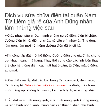
Dịch vụ sửa chữa điện tại quận Nam
Từ Liêm giá rẻ của Anh Dũng nhận
làm những việc sau
+Khắc phục, sửa chữa nhanh chóng sự cố điện: điện bị chập,
đường điện bị nổ, điện bị cháy, nổ cầu chì, nhảy át. Thu dọn,
làm gọn, làm mới hệ thống đường điện đã bị cũ kỹ.
+Thi công lắp đặt mới hệ thống đường điện cho gia đình, chung
cư, khách sạn, nhà hàng. Thay thế cung cấp các linh kiện thay
thế cho hệ thống điện: các mặt hạt ổ cắm, tủ điện, mặt ổ điện,
aptomat.
+Sửa chữa và lắp đặt các loại bóng đền compact, đèn neon,
đèn trang trí.
Sửa chữa máy bơm nước
gia đình, máy bơm
nước tăng áp: không lên nước, kêu tạch tạch, rò rỉ chập điện.
+Lắp đặt mới bình nóng lạnh, sửa bình nóng lạnh không nóng,
vệ sinh bình nóng lạnh. Cung cấp các thiết bị điện như bình