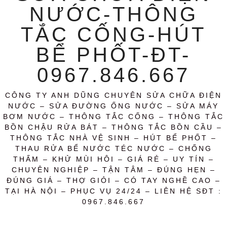
NƯỚC-THÔNG
TẮC CỐNG-HÚT
BỂ PHỐT-ĐT-
0967.846.667
CÔNG TY ANH DŨNG CHUYÊN SỬA CHỮA ĐIỆN
NƯỚC – SỬA ĐƯỜNG ỐNG NƯỚC – SỬA MÁY
BƠM NƯỚC – THÔNG TẮC CỐNG – THÔNG TẮC
BỒN CHẬU RỬA BÁT – THÔNG TẮC BỒN CẦU –
THÔNG TẮC NHÀ VỆ SINH – HÚT BỂ PHỐT –
THAU RỬA BỂ NƯỚC TÉC NƯỚC – CHỐNG
THẤM – KHỬ MÙI HÔI – GIÁ RẺ – UY TÍN –
CHUYÊN NGHIỆP – TẬN TÂM – ĐÚNG HẸN –
ĐÚNG GIÁ – THỢ GIỎI – CÓ TAY NGHỀ CAO –
TẠI HÀ NỘI – PHỤC VỤ 24/24 – LIÊN HỆ SĐT :
0967.846.667