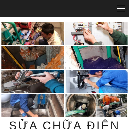
SỬA CHỮA ĐIỆN