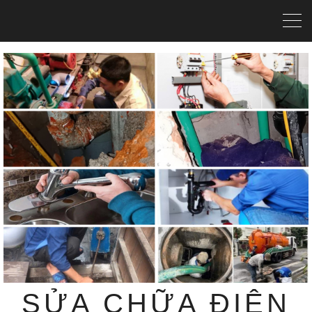
SỬA CHỮA ĐIỆN