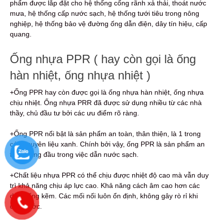
phẩm được lắp đặt cho hệ thống cống rãnh xả thải, thoát nước
mưa, hệ thống cấp nước sạch, hệ thống tưới tiêu trong nông
nghiệp, hệ thống bảo vệ đường ống dẫn điện, dây tín hiệu, cấp
quang.
Ống nhựa PPR ( hay còn gọi là ống
hàn nhiệt, ống nhựa nhiệt )
+Ống PPR hay còn được gọi là ống nhựa hàn nhiệt, ống nhựa
chịu nhiệt. Ống nhựa PRR đã được sử dụng nhiều từ các nhà
thầy, chủ đầu tư bởi các ưu điểm rõ ràng.
+Ống PPR nổi bật là sản phẩm an toàn, thân thiện, là 1 trong
các nguyên liệu xanh. Chính bởi vậy, ống PPR là sản phẩm an
toàn hàng đầu trong việc dẫn nước sạch.
+Chất liệu nhựa PPR có thể chịu được nhiệt độ cao mà vẫn duy
trì khả năng chịu áp lực cao. Khả năng cách âm cao hơn các
dòng ống kẽm. Các mối nối luôn ổn định, không gây rò rỉ khi
dẫn nước.