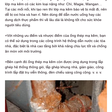
lớp mạ kẽm có các kim loại nặng như: Chì, Magie, Mangan…
Tại các mối nối, khi tạo ren thì lớp mạ kẽm bảo vệ bị mất đi, nên
dễ bị oxi hóa và han rỉ. Nên dùng để dẫn nước uống hay các
dung dịch thực phẩm thì về lâu dài là không tốt cho sức khỏe
người tiêu dùng.
+Với những ưu điểm và nhược điểm của ống thép mạ kẽm, bạn
có thể sử dụng trong các công trình hệ thống dẫn nước các tòa
nhà, đặc biệt là nhà cao tầng bởi khả năng chịu lực tốt và chống
ăn mòn với môi trường.
+Bên cạnh đó ống thép mạ kẽm còn được ứng dụng trong lắp
ghép hệ thống thông gió, lắp ghép khung nhà, giàn giáo, công
trình lắp đặt trụ viễn thông, đèn chiếu sáng công cộng. v. v. v.