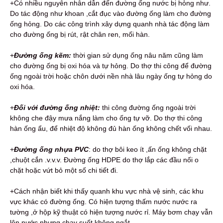
+Có nhiều nguyên nhân dẫn đến đường ống nước bị hỏng như.
Do tác động như khoan ,cắt đục vào đường ống làm cho đường
ống hỏng. Do các công trình xây dựng quanh nhà tác động làm
cho đường ống bị rút, rật chân ren, mối hàn.
+
Đường ống kẽm:
thời gian sử dụng ống nâu năm cũng làm
cho đường ống bị oxi hóa và tự hỏng. Do thợ thi công để đường
ống ngoài trời hoặc chôn dưới nền nhà lâu ngày ống tự hỏng do
oxi hóa.
+
Đối với đường ống nhiệt:
thi công đường ống ngoài trời
không che đậy mưa nắng làm cho ống tự vỡ. Do thợ thi công
hàn ống ẩu, để nhiệt độ không đủ hàn ống không chết vối nhau.
+
Đường ống nhựa PVC
: do thợ bôi keo ít ,ấn ống không chặt
,chuột cắn .v.v.v. Đường ống HDPE do thợ lắp các đầu nối o
chặt hoặc vứt bỏ một số chi tiết đi.
+Cách nhận biết khi thấy quanh khu vực nhà vệ sinh, các khu
vực khác có đường ống. Có hiện tượng thấm nước nước ra
tường ,ở hộp kỹ thuật có hiện tượng nước rỉ. Máy bơm chạy vẫn
lên nước nhưng chạy suốt không ngắt.