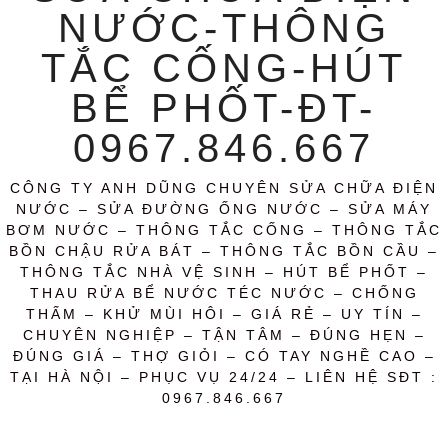
NƯỚC-THÔNG
TẮC CỐNG-HÚT
BỂ PHỐT-ĐT-
0967.846.667
CÔNG TY ANH DŨNG CHUYÊN SỬA CHỮA ĐIỆN
NƯỚC – SỬA ĐƯỜNG ỐNG NƯỚC – SỬA MÁY
BƠM NƯỚC – THÔNG TẮC CỐNG – THÔNG TẮC
BỒN CHẬU RỬA BÁT – THÔNG TẮC BỒN CẦU –
THÔNG TẮC NHÀ VỆ SINH – HÚT BỂ PHỐT –
THAU RỬA BỂ NƯỚC TÉC NƯỚC – CHỐNG
THẤM – KHỬ MÙI HÔI – GIÁ RẺ – UY TÍN –
CHUYÊN NGHIỆP – TẬN TÂM – ĐÚNG HẸN –
ĐÚNG GIÁ – THỢ GIỎI – CÓ TAY NGHỀ CAO –
TẠI HÀ NỘI – PHỤC VỤ 24/24 – LIÊN HỆ SĐT :
0967.846.667