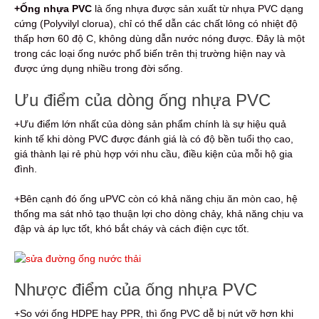
+Ống nhựa PVC
là ống nhựa được sản xuất từ nhựa PVC dạng
cứng (Polyvilyl clorua), chỉ có thể dẫn các chất lỏng có nhiệt độ
thấp hơn 60 độ C, không dùng dẫn nước nóng được. Đây là một
trong các loại ống nước phổ biến trên thị trường hiện nay và
được ứng dụng nhiều trong đời sống.
Ưu điểm của dòng ống nhựa PVC
+Ưu điểm lớn nhất của dòng sản phẩm chính là sự hiệu quả
kinh tế khi dòng PVC được đánh giá là có độ bền tuổi thọ cao,
giá thành lại rẻ phù hợp với nhu cầu, điều kiện của mỗi hộ gia
đình.
+Bên cạnh đó ống uPVC còn có khả năng chịu ăn mòn cao, hệ
thống ma sát nhỏ tạo thuận lợi cho dòng chảy, khả năng chịu va
đập và áp lực tốt, khó bắt cháy và cách điện cực tốt.
Nhược điểm của ống nhựa PVC
+So với ống HDPE hay PPR, thì ống PVC dễ bị nứt vỡ hơn khi