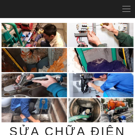
SỬA CHỮA ĐIỆN