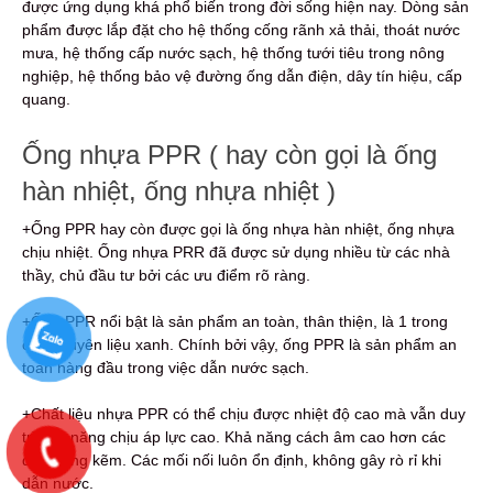
được ứng dụng khá phổ biến trong đời sống hiện nay. Dòng sản
phẩm được lắp đặt cho hệ thống cống rãnh xả thải, thoát nước
mưa, hệ thống cấp nước sạch, hệ thống tưới tiêu trong nông
nghiệp, hệ thống bảo vệ đường ống dẫn điện, dây tín hiệu, cấp
quang.
Ống nhựa PPR ( hay còn gọi là ống
hàn nhiệt, ống nhựa nhiệt )
+Ống PPR hay còn được gọi là ống nhựa hàn nhiệt, ống nhựa
chịu nhiệt. Ống nhựa PRR đã được sử dụng nhiều từ các nhà
thầy, chủ đầu tư bởi các ưu điểm rõ ràng.
+Ống PPR nổi bật là sản phẩm an toàn, thân thiện, là 1 trong
các nguyên liệu xanh. Chính bởi vậy, ống PPR là sản phẩm an
toàn hàng đầu trong việc dẫn nước sạch.
+Chất liệu nhựa PPR có thể chịu được nhiệt độ cao mà vẫn duy
trì khả năng chịu áp lực cao. Khả năng cách âm cao hơn các
dòng ống kẽm. Các mối nối luôn ổn định, không gây rò rỉ khi
dẫn nước.