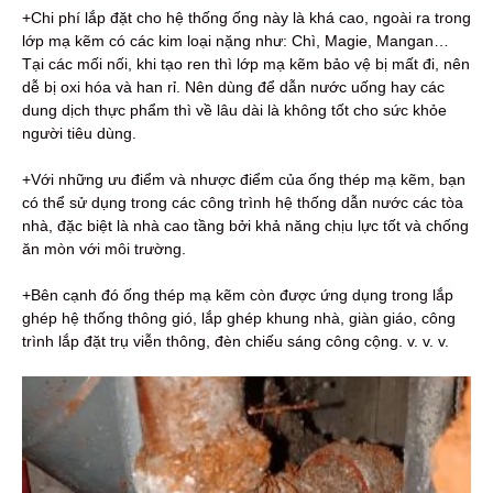
+Chi phí lắp đặt cho hệ thống ống này là khá cao, ngoài ra trong
lớp mạ kẽm có các kim loại nặng như: Chì, Magie, Mangan…
Tại các mối nối, khi tạo ren thì lớp mạ kẽm bảo vệ bị mất đi, nên
dễ bị oxi hóa và han rỉ. Nên dùng để dẫn nước uống hay các
dung dịch thực phẩm thì về lâu dài là không tốt cho sức khỏe
người tiêu dùng.
+Với những ưu điểm và nhược điểm của ống thép mạ kẽm, bạn
có thể sử dụng trong các công trình hệ thống dẫn nước các tòa
nhà, đặc biệt là nhà cao tầng bởi khả năng chịu lực tốt và chống
ăn mòn với môi trường.
+Bên cạnh đó ống thép mạ kẽm còn được ứng dụng trong lắp
ghép hệ thống thông gió, lắp ghép khung nhà, giàn giáo, công
trình lắp đặt trụ viễn thông, đèn chiếu sáng công cộng. v. v. v.