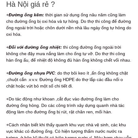
Hà Nội giá rẻ ?
+
Đường ống kẽm:
thời gian sử dụng ống nâu năm cũng làm
cho đường ống bị oxi hóa và tự hỏng. Do thợ thi công để đường
ống ngoài trời hoặc chôn dưới nền nhà lâu ngày ống tự hỏng do
oxi hóa.
+
Đối với đường ống nhiệt:
thi công đường ống ngoài trời
không che đậy mưa nắng làm cho ống tự vỡ. Do thợ thi công
hàn ống ẩu, để nhiệt độ không đủ hàn ống không chết vối nhau.
+
Đường ống nhựa PVC
: do thợ bôi keo ít ,ấn ống không chặt
,chuột cắn .v.v.v. Đường ống HDPE do thợ lắp các đầu nối o
chặt hoặc vứt bỏ một số chi tiết đi.
+Do tác động như khoan ,cắt đục vào đường ống làm cho
đường ống hỏng. Do các công trình xây dựng quanh nhà tác
động làm cho đường ống bị rút, rật chân ren, mối hàn.
+Cách nhận biết khi thấy quanh khu vực nhà vệ sinh, các khu
vực khác có đường ống. Có hiện tượng thấm nước nước ra
tường ,ở hộp kỹ thuật có hiện tượng nước rỉ. Máy bơm chạy vẫn