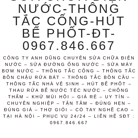
NƯỚC-THÔNG
TẮC CỐNG-HÚT
BỂ PHỐT-ĐT-
0967.846.667
CÔNG TY ANH DŨNG CHUYÊN SỬA CHỮA ĐIỆN
NƯỚC – SỬA ĐƯỜNG ỐNG NƯỚC – SỬA MÁY
BƠM NƯỚC – THÔNG TẮC CỐNG – THÔNG TẮC
BỒN CHẬU RỬA BÁT – THÔNG TẮC BỒN CẦU –
THÔNG TẮC NHÀ VỆ SINH – HÚT BỂ PHỐT –
THAU RỬA BỂ NƯỚC TÉC NƯỚC – CHỐNG
THẤM – KHỬ MÙI HÔI – GIÁ RẺ – UY TÍN –
CHUYÊN NGHIỆP – TẬN TÂM – ĐÚNG HẸN –
ĐÚNG GIÁ – THỢ GIỎI – CÓ TAY NGHỀ CAO –
TẠI HÀ NỘI – PHỤC VỤ 24/24 – LIÊN HỆ SĐT :
0967.846.667