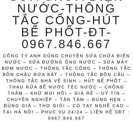
NƯỚC-THÔNG
TẮC CỐNG-HÚT
BỂ PHỐT-ĐT-
0967.846.667
CÔNG TY ANH DŨNG CHUYÊN SỬA CHỮA ĐIỆN
NƯỚC – SỬA ĐƯỜNG ỐNG NƯỚC – SỬA MÁY
BƠM NƯỚC – THÔNG TẮC CỐNG – THÔNG TẮC
BỒN CHẬU RỬA BÁT – THÔNG TẮC BỒN CẦU –
THÔNG TẮC NHÀ VỆ SINH – HÚT BỂ PHỐT –
THAU RỬA BỂ NƯỚC TÉC NƯỚC – CHỐNG
THẤM – KHỬ MÙI HÔI – GIÁ RẺ – UY TÍN –
CHUYÊN NGHIỆP – TẬN TÂM – ĐÚNG HẸN –
ĐÚNG GIÁ – THỢ GIỎI – CÓ TAY NGHỀ CAO –
TẠI HÀ NỘI – PHỤC VỤ 24/24 – LIÊN HỆ SĐT :
0967.846.667