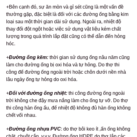
+Bên cạnh đó, sự ăn mòn và gỉ sét cũng là một vấn đề
thường gặp, đặc biệt là đối với các đường ống bằng kim
loại sau một thời gian dài sử dụng. Ngoài ra, nhiệt độ
thay đổi đột ngột hoặc việc sử dụng vật liệu kém chất
lượng trong quá trình lắp đặt cũng có thể dẫn đến hỏng
hóc.
+
Đường ống kẽm:
thời gian sử dụng ống nâu năm cũng
làm cho đường ống bị oxi hóa và tự hỏng. Do thợ thi
công để đường ống ngoài trời hoặc chôn dưới nền nhà
lâu ngày ống tự hỏng do oxi hóa.
+
Đối với đường ống nhiệt:
thi công đường ống ngoài
trời không che đậy mưa nắng làm cho ống tự vỡ. Do thợ
thi công hàn ống ẩu, để nhiệt độ không đủ hàn ống không
chết vối nhau.
+
Đường ống nhựa PVC
: do thợ bôi keo ít ,ấn ống không
chặt ,chuột cắn .v.v.v. Đường ống HDPE do thợ lắp các