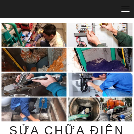
SỬA CHỮA ĐIỆN