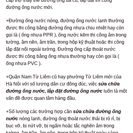
cấp thợ thay thế đường ống đã cũ, lắp đặt thi công
đường ống nước mới.
+Đường ống nước nóng, đường ống nước lạnh thường
được thi công bằng đường ống nhựa chịu nhiệt hay còn
gọi là ( ống nhựa PPR ), ống nước kẽm thi công âm trong
tường, âm nền, âm trần, trong hộp kỹ thuật hoặc thi công
lắp đặt nổi ngoài tường. Đường ống cấp thoát nước
được thi công bằng ống nhựa thường hay còn gọi là (
ống nhựa PVC ).
+Quận Nam Từ Liêm cũ hay phường Từ Liêm mới của
Hà Nội với số lượng dân cư đông đúc, việc
sửa chữa
đường ống nước, lắp đặt đường ống nước
luôn là một
vấn đề được quan tâm hàng đầu.
+Số lượng các trường hợp cần
sửa chữa đường ống
nước
nóng lạnh, đường ống thoát nước thải bị rò rỉ, bị
bục vỡ, bị nứt vỡ, bị ngấm hoặc tắc nghẽn âm trong
tường, âm trần, âm nền, trong hộp kỹ thuật ngày càng