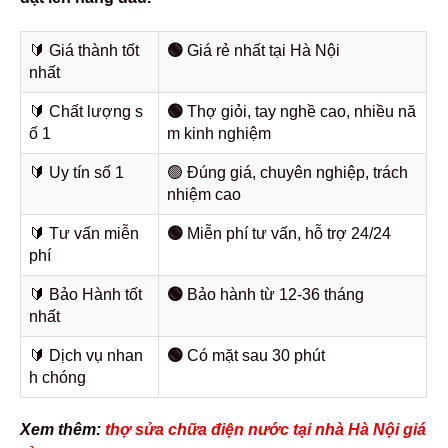
🔰️ Giá thành tốt
🟢
Giá rẻ nhất tại Hà Nội
nhất
🔰️ Chất lượng s
🟢
Thợ giỏi, tay nghề cao, nhiều nă
ố 1
m kinh nghiệm
🔰️ Uy tín số 1
🟢 Đúng giá, chuyên nghiệp, trách
nhiệm cao
🔰️ Tư vấn miễn
🟢
Miễn phí tư vấn, hỗ trợ 24/24
phí
🔰️ Bảo Hành tốt
🟢
Bảo hành từ 12-36 tháng
nhất
🔰️ Dịch vụ nhan
🟢
Có mặt sau 30 phút
h chóng
Xem thêm:
thợ sửa chữa điện nước tại nhà Hà Nội giá