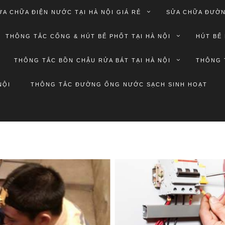
ỬA CHỮA ĐIỆN NƯỚC TẠI HÀ NỘI GIÁ RẺ
SỬA CHỮA ĐƯỜN
THÔNG TẮC CỐNG & HÚT BỂ PHỐT TẠI HÀ NỘI
HÚT BỂ 
THÔNG TẮC BỒN CHẬU RỬA BÁT TẠI HÀ NỘI
THÔNG 
NỘI
THÔNG TẮC ĐƯỜNG ỐNG NƯỚC SẠCH SINH HOẠT