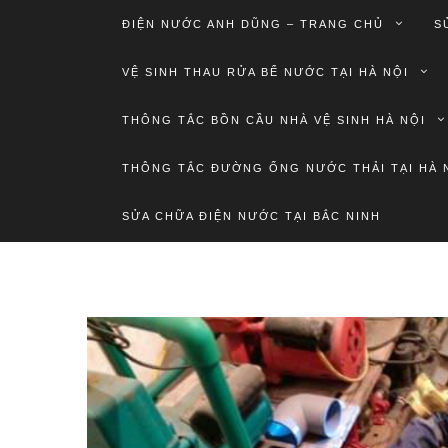
ĐIỆN NƯỚC ANH DŨNG – TRANG CHỦ
S
VỆ SINH THAU RỬA BỂ NƯỚC TẠI HÀ NỘI
THÔNG TẮC BỒN CẦU NHÀ VỆ SINH HÀ NỘI
THÔNG TẮC ĐƯỜNG ỐNG NƯỚC THẢI TẠI HÀ 
SỬA CHỮA ĐIỆN NƯỚC TẠI BẮC NINH