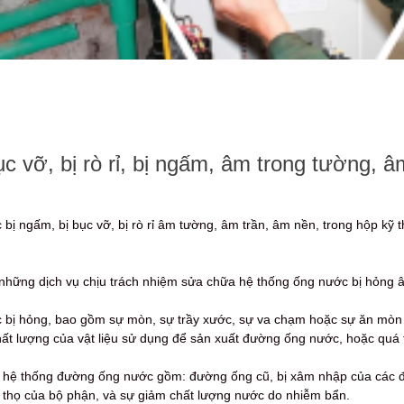
ỡ, bị rò rỉ, bị ngấm, âm trong tường, âm 
ị ngấm, bị bục vỡ, bị rò rỉ âm tường, âm trần, âm nền, trong hộp kỹ 
o những dịch vụ chịu trách nhiệm sửa chữa hệ thống ống nước bị hỏng â
bị hỏng, bao gồm sự mòn, sự trầy xước, sự va chạm hoặc sự ăn mòn hó
t lượng của vật liệu sử dụng để sản xuất đường ống nước, hoặc quá tr
hệ thống đường ống nước gồm: đường ống cũ, bị xâm nhập của các đố
i thọ của bộ phận, và sự giảm chất lượng nước do nhiễm bẩn.