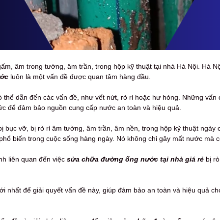
ngấm, âm trong tường, âm trần, trong hộp kỹ thuật tại nhà Hà Nội. Hà N
ước
luôn là một vấn đề được quan tâm hàng đầu.
có thể dẫn đến các vấn đề, như vết nứt, rò rỉ hoặc hư hỏng. Những vấn
tức để đảm bảo nguồn cung cấp nước an toàn và hiệu quả.
bục vỡ, bị rò rỉ âm tường, âm trần, âm nền, trong hộp kỹ thuật ngày 
phổ biến trong cuộc sống hàng ngày. Nó không chỉ gây mất nước mà cò
ính liên quan đến việc
sửa chữa đường ống nước tại nhà giá rẻ
bị rò
ới nhất để giải quyết vấn đề này, giúp đảm bảo an toàn và hiệu quả c