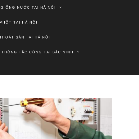
G ỐNG NƯỚC TẠI HÀ NỘI
PHỐT TẠI HÀ NỘI
THOÁT SÀN TẠI HÀ NỘI
THÔNG TẮC CỐNG TẠI BẮC NINH