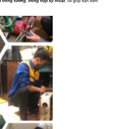
 trong tường
,
trong hộp kỹ thuật
, và giúp bạn đảm