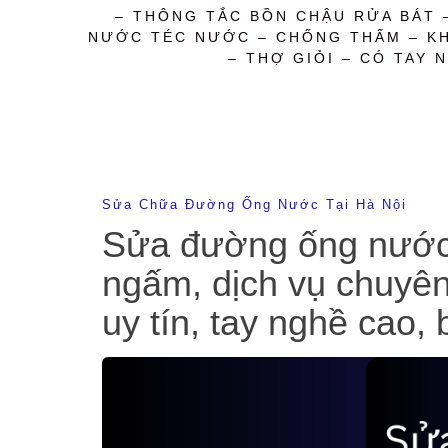
– THÔNG TẮC BỒN CHẬU RỬA BÁT 
NƯỚC TÉC NƯỚC – CHỐNG THẤM – KHỬ
– THỢ GIỎI – CÓ TAY N
Sửa Chữa Đường Ống Nước Tại Hà Nội
Sửa đường ống nước âm
ngấm, dịch vụ chuyê
uy tín, tay nghề cao,