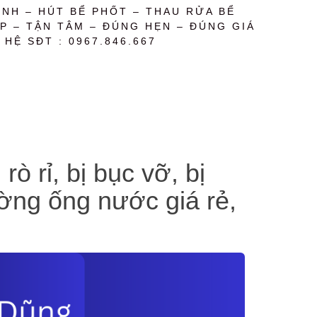
NH – HÚT BỂ PHỐT – THAU RỬA BỂ
P – TẬN TÂM – ĐÚNG HẸN – ĐÚNG GIÁ
 HỆ SĐT : 0967.846.667
 rỉ, bị bục vỡ, bị
ờng ống nước giá rẻ,