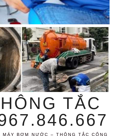
THÔNG TẮC
67.846.667
A MÁY BƠM NƯỚC – THÔNG TẮC CỐNG