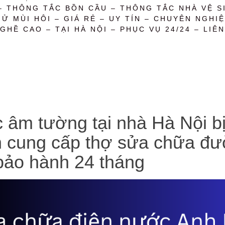
– THÔNG TẮC BỒN CẦU – THÔNG TẮC NHÀ VỆ SI
 MÙI HÔI – GIÁ RẺ – UY TÍN – CHUYÊN NGHIỆ
GHỀ CAO – TẠI HÀ NỘI – PHỤC VỤ 24/24 – LIÊN
 tường tại nhà Hà Nội bị rò
n cung cấp thợ sửa chữa đư
 bảo hành 24 tháng