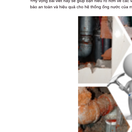
+Hy vọng bài viết này sẽ giúp bạn hiểu rõ hơn về các 
bảo an toàn và hiệu quả cho hệ thống ống nước của m