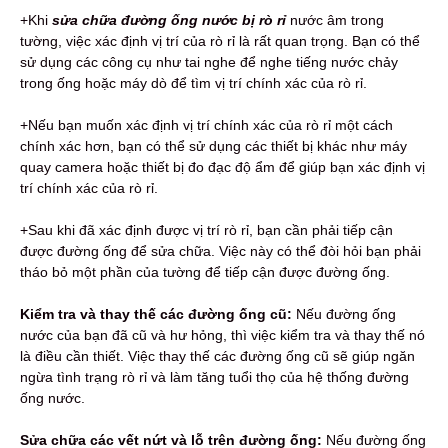
+Khi
sửa chữa đường ống nước bị rò rỉ
nước âm trong
tường, việc xác định vị trí của rò rỉ là rất quan trọng. Bạn có thể
sử dụng các công cụ như tai nghe để nghe tiếng nước chảy
trong ống hoặc máy dò để tìm vị trí chính xác của rò rỉ.
+Nếu bạn muốn xác định vị trí chính xác của rò rỉ một cách
chính xác hơn, bạn có thể sử dụng các thiết bị khác như máy
quay camera hoặc thiết bị đo đạc độ ẩm để giúp bạn xác định vị
trí chính xác của rò rỉ.
+Sau khi đã xác định được vị trí rò rỉ, bạn cần phải tiếp cận
được đường ống để sửa chữa. Việc này có thể đòi hỏi bạn phải
tháo bỏ một phần của tường để tiếp cận được đường ống.
Kiểm tra và thay thế các đường ống cũ:
Nếu đường ống
nước của bạn đã cũ và hư hỏng, thì việc kiểm tra và thay thế nó
là điều cần thiết. Việc thay thế các đường ống cũ sẽ giúp ngăn
ngừa tình trạng rò rỉ và làm tăng tuổi thọ của hệ thống đường
ống nước.
Sửa chữa các vết nứt và lỗ trên đường ống:
Nếu đường ống