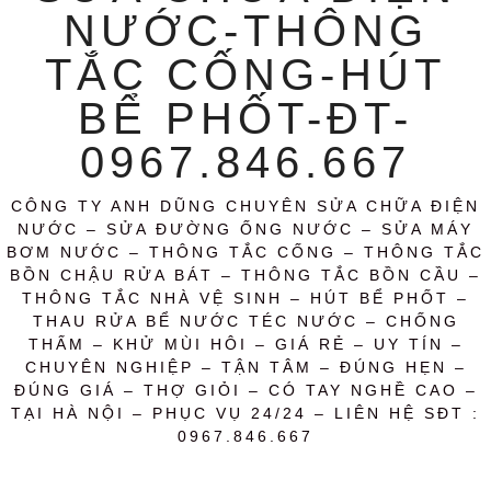
NƯỚC-THÔNG
TẮC CỐNG-HÚT
BỂ PHỐT-ĐT-
0967.846.667
CÔNG TY ANH DŨNG CHUYÊN SỬA CHỮA ĐIỆN
NƯỚC – SỬA ĐƯỜNG ỐNG NƯỚC – SỬA MÁY
BƠM NƯỚC – THÔNG TẮC CỐNG – THÔNG TẮC
BỒN CHẬU RỬA BÁT – THÔNG TẮC BỒN CẦU –
THÔNG TẮC NHÀ VỆ SINH – HÚT BỂ PHỐT –
THAU RỬA BỂ NƯỚC TÉC NƯỚC – CHỐNG
THẤM – KHỬ MÙI HÔI – GIÁ RẺ – UY TÍN –
CHUYÊN NGHIỆP – TẬN TÂM – ĐÚNG HẸN –
ĐÚNG GIÁ – THỢ GIỎI – CÓ TAY NGHỀ CAO –
TẠI HÀ NỘI – PHỤC VỤ 24/24 – LIÊN HỆ SĐT :
0967.846.667