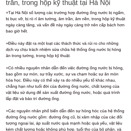
trần, trong hộp kỹ thuật tại Hà Nội
+Tại Hà Nội số lượng các trường hợp đường ống nước bị ngấm,
bị bục vỡ, bị rò rỉ âm tường, âm trần, âm nền, trong hộp kỹ thuật
ngày càng tăng, và vấn đề này ngày càng trở nên cấp bách hơn
bao giờ hết.
+Điều này đặt ra một loạt các thách thức và rủi ro cho những
dịch vụ chịu trách nhiệm sửa chữa hệ thống ống nước bị hỏng
ân trong tường, trong hộp kỹ thuật.
+Có nhiều nguyên nhân dẫn đến việc đường ống nước bị hỏng,
bao gồm sự mòn, sự trầy xước, sự va chạm hoặc sự ăn mòn
hóa học. Điều này có thể xảy ra do nhiều yếu tố khác nhau,
chẳng hạn như tuổi đời của đường ống nước, chất lượng của
vật liệu sử dụng để sản xuất đường ống nước, hoặc quá trình
lắp đặt và bảo trì đường ống.
+Các nguyên nhân phổ biến dẫn đến sự hỏng hóc của hệ thống
đường ống nước gồm: đường ống cũ, bị xâm nhập của các đối
tượng ngoại lai, áp suất nước quá mạnh hoặc quá yếu, vật liệu
kém chất lượng hoặc không phù hợp, tuổi thọ của bộ phận, và