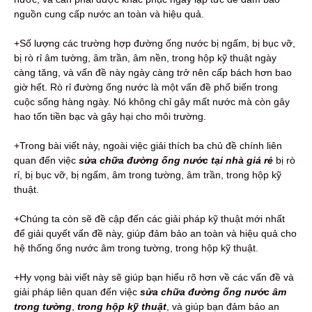
nguồn cung cấp nước an toàn và hiệu quả.
+Số lượng các trường hợp đường ống nước bị ngấm, bị bục vỡ,
bị rò rỉ âm tường, âm trần, âm nền, trong hộp kỹ thuật ngày
càng tăng, và vấn đề này ngày càng trở nên cấp bách hơn bao
giờ hết. Rò rỉ đường ống nước là một vấn đề phổ biến trong
cuộc sống hàng ngày. Nó không chỉ gây mất nước mà còn gây
hao tốn tiền bạc và gây hại cho môi trường.
+Trong bài viết này, ngoài việc giải thích ba chủ đề chính liên
quan đến việc
sửa chữa đường ống nước tại nhà giá rẻ
bị rò
rỉ, bị bục vỡ, bị ngấm, âm trong tường, âm trần, trong hộp kỹ
thuật.
+Chúng ta còn sẽ đề cập đến các giải pháp kỹ thuật mới nhất
để giải quyết vấn đề này, giúp đảm bảo an toàn và hiệu quả cho
hệ thống ống nước âm trong tường, trong hộp kỹ thuật.
+Hy vọng bài viết này sẽ giúp bạn hiểu rõ hơn về các vấn đề và
giải pháp liên quan đến việc
sửa chữa đường ống nước âm
trong tường
,
trong hộp kỹ thuật
, và giúp bạn đảm bảo an