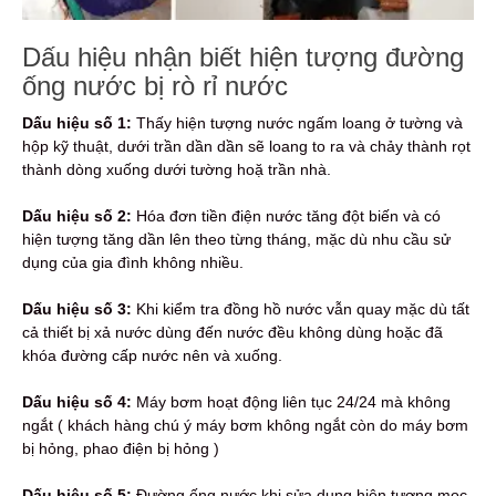
Dấu hiệu nhận biết hiện tượng đường
ống nước bị rò rỉ nước
Dấu hiệu số 1:
Thấy hiện tượng nước ngấm loang ở tường và
hộp kỹ thuật, dưới trần dần dần sẽ loang to ra và chảy thành rọt
thành dòng xuống dưới tường hoặ trần nhà.
Dấu hiệu số 2:
Hóa đơn tiền điện nước tăng đột biến và có
hiện tượng tăng dần lên theo từng tháng, mặc dù nhu cầu sử
dụng của gia đình không nhiều.
Dấu hiệu số 3:
Khi kiểm tra đồng hồ nước vẫn quay mặc dù tất
cả thiết bị xả nước dùng đến nước đều không dùng hoặc đã
khóa đường cấp nước nên và xuống.
Dấu hiệu số 4:
Máy bơm hoạt động liên tục 24/24 mà không
ngắt ( khách hàng chú ý máy bơm không ngắt còn do máy bơm
bị hỏng, phao điện bị hỏng )
Dấu hiệu số 5:
Đường ống nước khi sửa dụng hiện tượng mọc