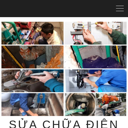
SỬA CHỮA ĐIỆN