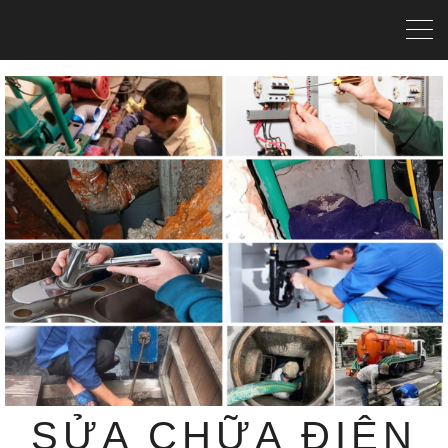
SỬA CHỮA ĐIỆN