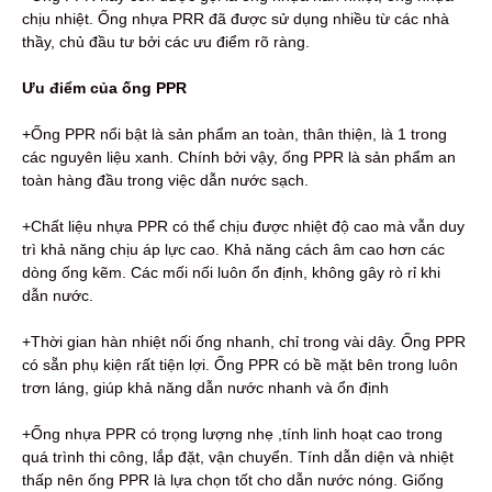
chịu nhiệt. Ống nhựa PRR đã được sử dụng nhiều từ các nhà
thầy, chủ đầu tư bởi các ưu điểm rõ ràng.
Ưu điểm của ống PPR
+Ống PPR nổi bật là sản phẩm an toàn, thân thiện, là 1 trong
các nguyên liệu xanh. Chính bởi vậy, ống PPR là sản phẩm an
toàn hàng đầu trong việc dẫn nước sạch.
+Chất liệu nhựa PPR có thể chịu được nhiệt độ cao mà vẫn duy
trì khả năng chịu áp lực cao. Khả năng cách âm cao hơn các
dòng ống kẽm. Các mối nối luôn ổn định, không gây rò rỉ khi
dẫn nước.
+Thời gian hàn nhiệt nối ống nhanh, chỉ trong vài dây. Ống PPR
có sẵn phụ kiện rất tiện lợi. Ống PPR có bề mặt bên trong luôn
trơn láng, giúp khả năng dẫn nước nhanh và ổn định
+Ống nhựa PPR có trọng lượng nhẹ ,tính linh hoạt cao trong
quá trình thi công, lắp đặt, vận chuyển. Tính dẫn diện và nhiệt
thấp nên ống PPR là lựa chọn tốt cho dẫn nước nóng. Giống