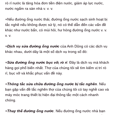
rò rỉ nước là tăng hóa đơn tiền điện nước, giảm áp lực nước,
nước ngấm ra sàn nhà v. v. v.
+Nếu đường ống nước thải, đường ống nước sạch sinh hoạt bị
tắc nghẽ nếu không được sử lý, nó có thể dẫn đến các vấn đề
khác như nước bẩn, có mùi hôi, hư hỏng đường ống nước v. v.
v. v.
+
Dịch vụ sửa đường ống nước
của Anh Dũng có các dịch vụ
khác nhau, dưới dây là một số dịch vụ trong số đó:
+
Sửa đường ống nước bục vỡ, rò rỉ
. Đây là dịch vụ mà khách
hàng gọi phổ biến nhất. Thợ của chúng tôi sẽ tìm kiếm vị trí rò
rỉ, bục vỡ và khắc phục vấn đề này.
+
Thông tắc sửa chữa đường ống nước bị tắc nghẽn
. Nếu
bạn gặp vấn đề tắc nghẽn thợ của chúng tôi có tay nghề cao và
máy móc trang thiết bị hiện đại thông tắc một cách nhanh
chóng.
+
Thay thế đường ống nước
. Nếu đường ống nước nhà bạn