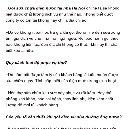
+
Gọi s
ửa chữa điện nước tại nhà Hà Nội
online ta sẽ không
biết được chất lượng dịch vụ như thế nào. Không biết được
công ty có tồn tại không hay chỉ là địa chỉ ảo.
+Đã có không ít bài học trả giá khi gọi thợ online đến sửa xong
tính giá dịch vụ chủ nhà mới ngã ngửa. Rồi bảo hành gọi thuê
bao không liên lạc, đến địa chỉ không có thật…khi này thì chả
biết kêu ai nữa.
Quy cách thái độ phục vụ thợ?
+Do nắm bắt được tâm lý của khách hàng là luôn muốn được
sửa chữa ngay. Tính cấp thiết của điện nước trong sinh hoạt.
+Nên thợ sửa chữa khu vực này phục vụ rất kém. Hay thổi
phồng khó khăn, báo sai bệnh, thay linh phụ kiện kém chất
lượng để moi túi khách hàng.
Các yếu tố cần thiết khi gọi dịch vụ sửa đường ống nước?
+Kinh nghiệp và tay nghề của thợ kỹ thuật của nhà cung cấp