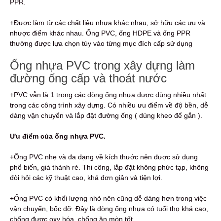
PPR.
+Được làm từ các chất liệu nhựa khác nhau, sở hữu các ưu và
nhược điểm khác nhau. Ống PVC, ống HDPE và ống PPR
thường được lựa chọn tùy vào từng mục đích cấp sử dụng
Ống nhựa PVC trong xây dựng làm
đường ống cấp và thoát nước
+PVC vẫn là 1 trong các dòng ống nhựa được dùng nhiều nhất
trong các công trình xây dựng. Có nhiều ưu điểm về độ bền, dễ
dàng vận chuyển và lắp đặt đường ống ( dùng kheo để gắn ).
Ưu điểm của ống nhựa PVC.
+Ống PVC nhẹ và đa dạng về kích thước nên được sử dụng
phổ biến, giá thành rẻ. Thi công, lắp đặt không phức tạp, không
đòi hỏi các kỹ thuật cao, khá đơn giản và tiện lợi.
+Ống PVC có khối lượng nhỏ nên cũng dễ dàng hơn trong việc
vận chuyển, bốc dỡ. Đây là dòng ống nhựa có tuổi thọ khá cao,
chống được oxy hóa, chống ăn mòn tốt.