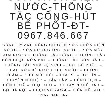
NƯỚC-THÔNG
TẮC CỐNG-HÚT
BỂ PHỐT-ĐT-
0967.846.667
CÔNG TY ANH DŨNG CHUYÊN SỬA CHỮA ĐIỆN
NƯỚC – SỬA ĐƯỜNG ỐNG NƯỚC – SỬA MÁY
BƠM NƯỚC – THÔNG TẮC CỐNG – THÔNG TẮC
BỒN CHẬU RỬA BÁT – THÔNG TẮC BỒN CẦU –
THÔNG TẮC NHÀ VỆ SINH – HÚT BỂ PHỐT –
THAU RỬA BỂ NƯỚC TÉC NƯỚC – CHỐNG
THẤM – KHỬ MÙI HÔI – GIÁ RẺ – UY TÍN –
CHUYÊN NGHIỆP – TẬN TÂM – ĐÚNG HẸN –
ĐÚNG GIÁ – THỢ GIỎI – CÓ TAY NGHỀ CAO –
TẠI HÀ NỘI – PHỤC VỤ 24/24 – LIÊN HỆ SĐT :
0967.846.667