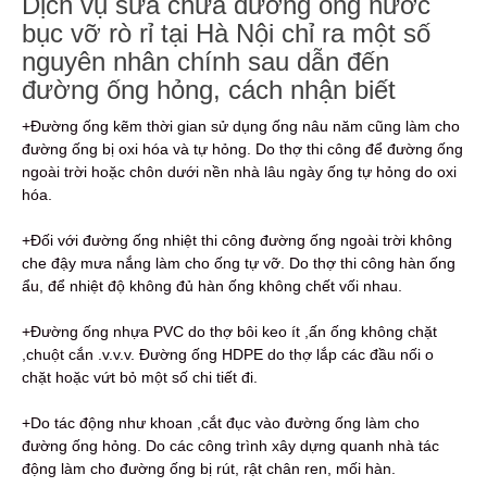
Dịch vụ sửa chữa đường ống nước
bục vỡ rò rỉ tại Hà Nội chỉ ra một số
nguyên nhân chính sau dẫn đến
đường ống hỏng, cách nhận biết
+Đường ống kẽm thời gian sử dụng ống nâu năm cũng làm cho
đường ống bị oxi hóa và tự hỏng. Do thợ thi công để đường ống
ngoài trời hoặc chôn dưới nền nhà lâu ngày ống tự hỏng do oxi
hóa.
+Đối với đường ống nhiệt thi công đường ống ngoài trời không
che đậy mưa nắng làm cho ống tự vỡ. Do thợ thi công hàn ống
ẩu, để nhiệt độ không đủ hàn ống không chết vối nhau.
+Đường ống nhựa PVC do thợ bôi keo ít ,ấn ống không chặt
,chuột cắn .v.v.v. Đường ống HDPE do thợ lắp các đầu nối o
chặt hoặc vứt bỏ một số chi tiết đi.
+Do tác động như khoan ,cắt đục vào đường ống làm cho
đường ống hỏng. Do các công trình xây dựng quanh nhà tác
động làm cho đường ống bị rút, rật chân ren, mối hàn.