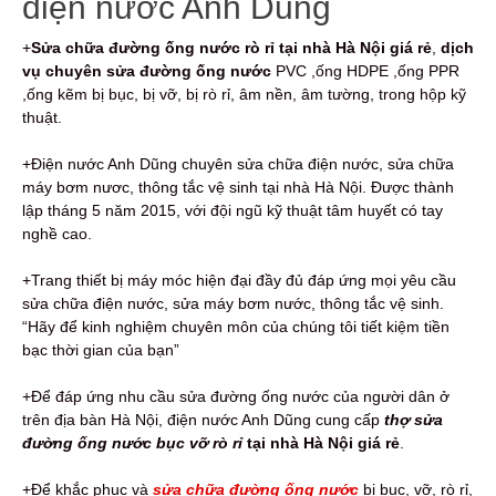
điện nước Anh Dũng
+
Sửa chữa đường ống nước rò rỉ tại nhà Hà Nội giá rẻ
,
dịch
vụ chuyên sửa đường ống nước
PVC ,ống HDPE ,ống PPR
,ống kẽm bị bục, bị vỡ, bị rò rỉ, âm nền, âm tường, trong hộp kỹ
thuật.
+Điện nước Anh Dũng chuyên sửa chữa điện nước, sửa chữa
máy bơm nươc, thông tắc vệ sinh tại nhà Hà Nội. Được thành
lập tháng 5 năm 2015, với đội ngũ kỹ thuật tâm huyết có tay
nghề cao.
+Trang thiết bị máy móc hiện đại đầy đủ đáp ứng mọi yêu cầu
sửa chữa điện nước, sửa máy bơm nước, thông tắc vệ sinh.
“Hãy để kinh nghiệm chuyên môn của chúng tôi tiết kiệm tiền
bạc thời gian của bạn”
+Để đáp ứng nhu cầu sửa đường ống nước của người dân ở
trên địa bàn Hà Nội, điện nước Anh Dũng cung cấp
thợ sửa
đường ống nước bục vỡ rò rỉ
tại nhà Hà Nội giá rẻ
.
+Để khắc phục và
sửa chữa đường ống nước
bị bục, vỡ, rò rỉ,