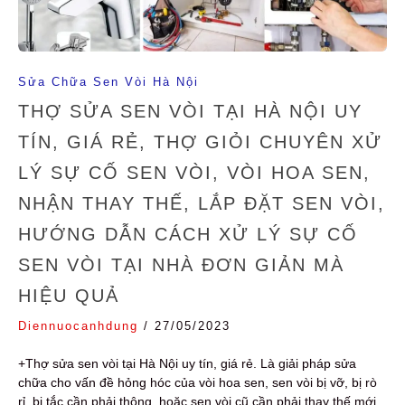
Sửa Chữa Sen Vòi Hà Nội
THỢ SỬA SEN VÒI TẠI HÀ NỘI UY
TÍN, GIÁ RẺ, THỢ GIỎI CHUYÊN XỬ
LÝ SỰ CỐ SEN VÒI, VÒI HOA SEN,
NHẬN THAY THẾ, LẮP ĐẶT SEN VÒI,
HƯỚNG DẪN CÁCH XỬ LÝ SỰ CỐ
SEN VÒI TẠI NHÀ ĐƠN GIẢN MÀ
HIỆU QUẢ
Diennuocanhdung
/
27/05/2023
+Thợ sửa sen vòi tại Hà Nội uy tín, giá rẻ. Là giải pháp sửa
chữa cho vấn đề hỏng hóc của vòi hoa sen, sen vòi bị vỡ, bị rò
rỉ, bị tắc cần phải thông, hoặc sen vòi cũ cần phải thay thế mới.