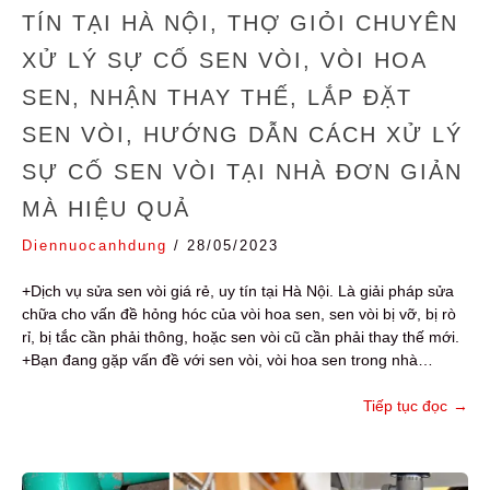
TÍN TẠI HÀ NỘI, THỢ GIỎI CHUYÊN
XỬ LÝ SỰ CỐ SEN VÒI, VÒI HOA
SEN, NHẬN THAY THẾ, LẮP ĐẶT
SEN VÒI, HƯỚNG DẪN CÁCH XỬ LÝ
SỰ CỐ SEN VÒI TẠI NHÀ ĐƠN GIẢN
MÀ HIỆU QUẢ
Diennuocanhdung
/
28/05/2023
+Dịch vụ sửa sen vòi giá rẻ, uy tín tại Hà Nội. Là giải pháp sửa
chữa cho vấn đề hỏng hóc của vòi hoa sen, sen vòi bị vỡ, bị rò
rỉ, bị tắc cần phải thông, hoặc sen vòi cũ cần phải thay thế mới.
+Bạn đang gặp vấn đề với sen vòi, vòi hoa sen trong nhà…
Tiếp tục đọc
→