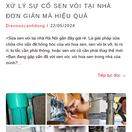
XỬ LÝ SỰ CỐ SEN VÒI TẠI NHÀ
ĐƠN GIẢN MÀ HIỆU QUẢ
Diennuocanhdung
/
22/05/2024
+Sửa sen vòi tại nhà Hà Nội gần đây giá rẻ. Là giải pháp sửa
chữa cho vấn đề hỏng hóc của vòi hoa sen, sen vòi bị vỡ, bị rò
rỉ, bị tắc cần phải thông, hoặc sen vòi cũ cần phải thay thế mới.
+Bạn đang gặp vấn đề với sen vòi, vòi hoa sen trong nhà của
mình?…
Tiếp tục đọc
→