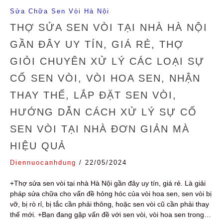
Sửa Chữa Sen Vòi Hà Nội
THỢ SỬA SEN VÒI TẠI NHÀ HÀ NỘI
GẦN ĐÂY UY TÍN, GIÁ RẺ, THỢ
GIỎI CHUYÊN XỬ LÝ CÁC LOẠI SỰ
CỐ SEN VÒI, VÒI HOA SEN, NHẬN
THAY THẾ, LẮP ĐẶT SEN VÒI,
HƯỚNG DẪN CÁCH XỬ LÝ SỰ CỐ
SEN VÒI TẠI NHÀ ĐƠN GIẢN MÀ
HIỆU QUẢ
Diennuocanhdung
/
22/05/2024
+Thợ sửa sen vòi tại nhà Hà Nội gần đây uy tín, giá rẻ. Là giải
pháp sửa chữa cho vấn đề hỏng hóc của vòi hoa sen, sen vòi bị
vỡ, bị rò rỉ, bị tắc cần phải thông, hoặc sen vòi cũ cần phải thay
thế mới. +Bạn đang gặp vấn đề với sen vòi, vòi hoa sen trong…