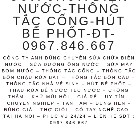
NƯỚC-THÔNG
TẮC CỐNG-HÚT
BỂ PHỐT-ĐT-
0967.846.667
CÔNG TY ANH DŨNG CHUYÊN SỬA CHỮA ĐIỆN
NƯỚC – SỬA ĐƯỜNG ỐNG NƯỚC – SỬA MÁY
BƠM NƯỚC – THÔNG TẮC CỐNG – THÔNG TẮC
BỒN CHẬU RỬA BÁT – THÔNG TẮC BỒN CẦU –
THÔNG TẮC NHÀ VỆ SINH – HÚT BỂ PHỐT –
THAU RỬA BỂ NƯỚC TÉC NƯỚC – CHỐNG
THẤM – KHỬ MÙI HÔI – GIÁ RẺ – UY TÍN –
CHUYÊN NGHIỆP – TẬN TÂM – ĐÚNG HẸN –
ĐÚNG GIÁ – THỢ GIỎI – CÓ TAY NGHỀ CAO –
TẠI HÀ NỘI – PHỤC VỤ 24/24 – LIÊN HỆ SĐT :
0967.846.667