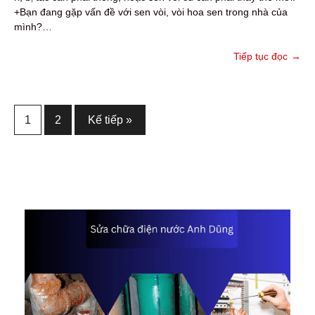
+Bạn đang gặp vấn đề với sen vòi, vòi hoa sen trong nhà của
mình?…
Tiếp tục đọc
→
Phân
1
2
Kế tiếp »
trang
bài
viết