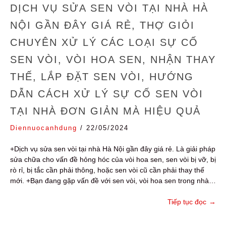
DỊCH VỤ SỬA SEN VÒI TẠI NHÀ HÀ
NỘI GẦN ĐÂY GIÁ RẺ, THỢ GIỎI
CHUYÊN XỬ LÝ CÁC LOẠI SỰ CỐ
SEN VÒI, VÒI HOA SEN, NHẬN THAY
THẾ, LẮP ĐẶT SEN VÒI, HƯỚNG
DẪN CÁCH XỬ LÝ SỰ CỐ SEN VÒI
TẠI NHÀ ĐƠN GIẢN MÀ HIỆU QUẢ
Diennuocanhdung
/
22/05/2024
+Dịch vụ sửa sen vòi tại nhà Hà Nội gần đây giá rẻ. Là giải pháp
sửa chữa cho vấn đề hỏng hóc của vòi hoa sen, sen vòi bị vỡ, bị
rò rỉ, bị tắc cần phải thông, hoặc sen vòi cũ cần phải thay thế
mới. +Bạn đang gặp vấn đề với sen vòi, vòi hoa sen trong nhà…
Tiếp tục đọc
→