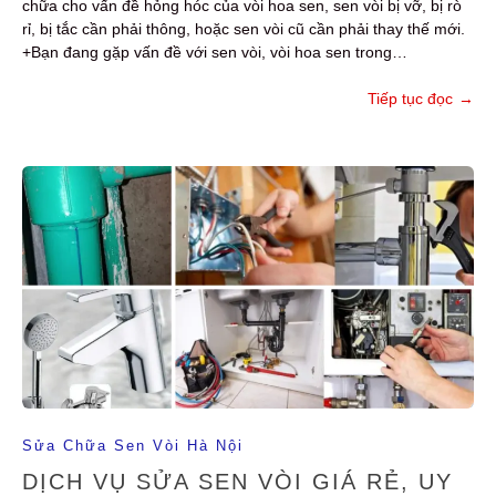
chữa cho vấn đề hỏng hóc của vòi hoa sen, sen vòi bị vỡ, bị rò
rỉ, bị tắc cần phải thông, hoặc sen vòi cũ cần phải thay thế mới.
+Bạn đang gặp vấn đề với sen vòi, vòi hoa sen trong…
Tiếp tục đọc
→
Sửa Chữa Sen Vòi Hà Nội
DỊCH VỤ SỬA SEN VÒI GIÁ RẺ, UY