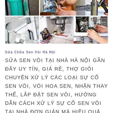
Sửa Chữa Sen Vòi Hà Nội
SỬA SEN VÒI TẠI NHÀ HÀ NỘI GẦN
ĐÂY UY TÍN, GIÁ RẺ, THỢ GIỎI
CHUYÊN XỬ LÝ CÁC LOẠI SỰ CỐ
SEN VÒI, VÒI HOA SEN, NHẬN THAY
THẾ, LẮP ĐẶT SEN VÒI, HƯỚNG
DẪN CÁCH XỬ LÝ SỰ CỐ SEN VÒI
TẠI NHÀ ĐƠN GIẢN MÀ HIỆU QUẢ