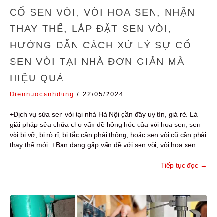
CỐ SEN VÒI, VÒI HOA SEN, NHẬN
THAY THẾ, LẮP ĐẶT SEN VÒI,
HƯỚNG DẪN CÁCH XỬ LÝ SỰ CỐ
SEN VÒI TẠI NHÀ ĐƠN GIẢN MÀ
HIỆU QUẢ
Diennuocanhdung
/
22/05/2024
+Dịch vụ sửa sen vòi tại nhà Hà Nội gần đây uy tín, giá rẻ. Là
giải pháp sửa chữa cho vấn đề hỏng hóc của vòi hoa sen, sen
vòi bị vỡ, bị rò rỉ, bị tắc cần phải thông, hoặc sen vòi cũ cần phải
thay thế mới. +Bạn đang gặp vấn đề với sen vòi, vòi hoa sen…
Tiếp tục đọc
→