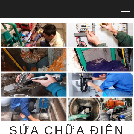
SỬA CHỮA ĐIỆN