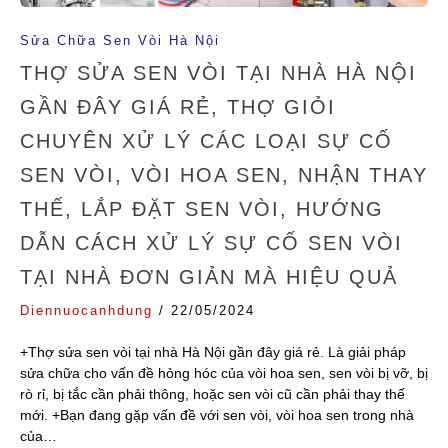
Sửa Chữa Sen Vòi Hà Nội
THỢ SỬA SEN VÒI TẠI NHÀ HÀ NỘI
GẦN ĐÂY GIÁ RẺ, THỢ GIỎI
CHUYÊN XỬ LÝ CÁC LOẠI SỰ CỐ
SEN VÒI, VÒI HOA SEN, NHẬN THAY
THẾ, LẮP ĐẶT SEN VÒI, HƯỚNG
DẪN CÁCH XỬ LÝ SỰ CỐ SEN VÒI
TẠI NHÀ ĐƠN GIẢN MÀ HIỆU QUẢ
Diennuocanhdung
/
22/05/2024
+Thợ sửa sen vòi tại nhà Hà Nội gần đây giá rẻ. Là giải pháp
sửa chữa cho vấn đề hỏng hóc của vòi hoa sen, sen vòi bị vỡ, bị
rò rỉ, bị tắc cần phải thông, hoặc sen vòi cũ cần phải thay thế
mới. +Bạn đang gặp vấn đề với sen vòi, vòi hoa sen trong nhà
của…