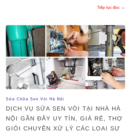
Tiếp tục đọc
→
Sửa Chữa Sen Vòi Hà Nội
DỊCH VỤ SỬA SEN VÒI TẠI NHÀ HÀ
NỘI GẦN ĐÂY UY TÍN, GIÁ RẺ, THỢ
GIỎI CHUYÊN XỬ LÝ CÁC LOẠI SỰ