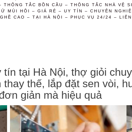
– THÔNG TẮC BỒN CẦU – THÔNG TẮC NHÀ VỆ SI
 MÙI HÔI – GIÁ RẺ – UY TÍN – CHUYÊN NGHIỆ
GHỀ CAO – TẠI HÀ NỘI – PHỤC VỤ 24/24 – LIÊN
 tín tại Hà Nội, thợ giỏi ch
n thay thế, lắp đặt sen vòi,
 đơn giản mà hiệu quả