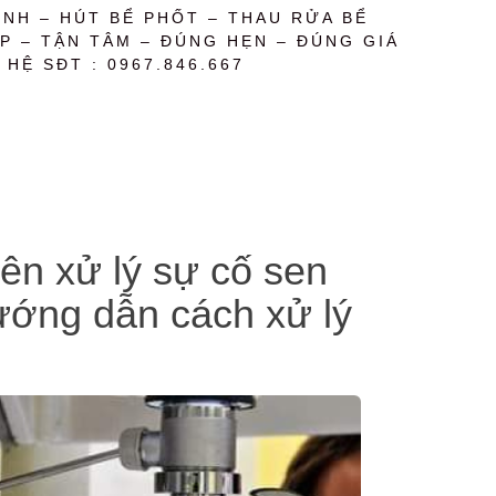
NH – HÚT BỂ PHỐT – THAU RỬA BỂ
P – TẬN TÂM – ĐÚNG HẸN – ĐÚNG GIÁ
 HỆ SĐT : 0967.846.667
uyên xử lý sự cố sen
 hướng dẫn cách xử lý