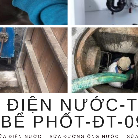
 ĐIỆN NƯỚC-
BỂ PHỐT-ĐT-09
ỮA ĐIỆN NƯỚC – SỬA ĐƯỜNG ỐNG NƯỚC – SỬ