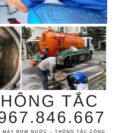
THÔNG TẮC
67.846.667
A MÁY BƠM NƯỚC – THÔNG TẮC CỐNG