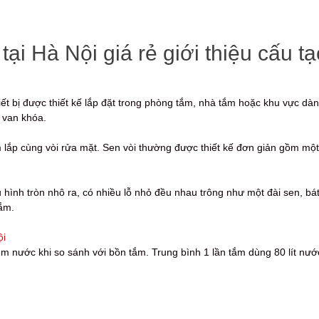
ại Hà Nội giá rẻ giới thiệu cấu tạ
iết bị được thiết kế lắp đặt trong phòng tắm, nhà tắm hoặc khu vực dà
 van khóa.
tắm lắp cùng vòi rửa mặt. Sen vòi thường được thiết kế đơn giản gồm m
ình tròn nhô ra, có nhiều lỗ nhỏ đều nhau trông như một đài sen, bát
tắm.
iệm nước khi so sánh với bồn tắm. Trung bình 1 lần tắm dùng 80 lít nư