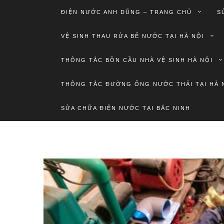
ĐIỆN NƯỚC ANH DŨNG – TRANG CHỦ
S
VỆ SINH THAU RỬA BỂ NƯỚC TẠI HÀ NỘI
THÔNG TẮC BỒN CẦU NHÀ VỆ SINH HÀ NỘI
THÔNG TẮC ĐƯỜNG ỐNG NƯỚC THẢI TẠI HÀ 
SỬA CHỮA ĐIỆN NƯỚC TẠI BẮC NINH