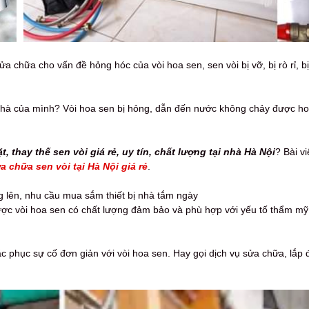
sửa chữa cho vấn đề hỏng hóc của vòi hoa sen, sen vòi bị vỡ, bị rò rỉ, b
nhà của mình? Vòi hoa sen bị hỏng, dẫn đến nước không chảy được hoặc 
, thay thế sen vòi giá rẻ, uy tín, chất lượng tại nhà Hà Nội
? Bài v
a chữa sen vòi tại Hà Nội giá rẻ
.
g lên, nhu cầu mua sắm thiết bị nhà tắm ngày
ược vòi hoa sen có chất lượng đảm bảo và phù hợp với yếu tố thẩm mỹ
 phục sự cố đơn giản với vòi hoa sen. Hay gọi dịch vụ sửa chữa, lắp đặ