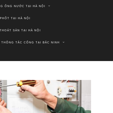
G ỐNG NƯỚC TẠI HÀ NỘI
PHỐT TẠI HÀ NỘI
THOÁT SÀN TẠI HÀ NỘI
THÔNG TẮC CỐNG TẠI BẮC NINH