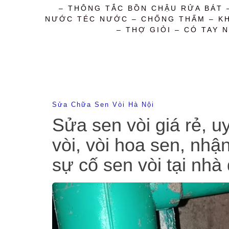
– THÔNG TẮC BỒN CHẬU RỬA BÁT 
NƯỚC TÉC NƯỚC – CHỐNG THẤM – KHỬ
– THỢ GIỎI – CÓ TAY N
Sửa Chữa Sen Vòi Hà Nội
Sửa sen vòi giá rẻ, uy
vòi, vòi hoa sen, nhậ
sự cố sen vòi tại nhà