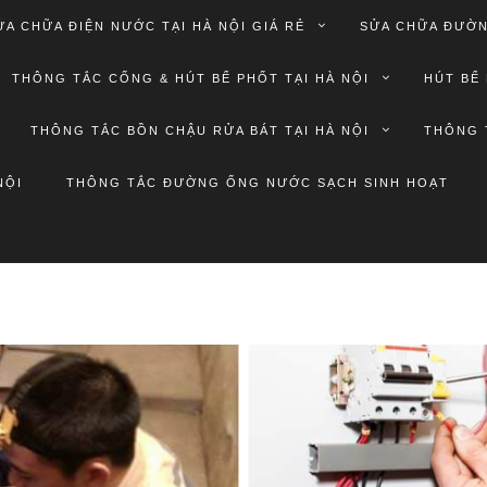
ỬA CHỮA ĐIỆN NƯỚC TẠI HÀ NỘI GIÁ RẺ
SỬA CHỮA ĐƯỜN
THÔNG TẮC CỐNG & HÚT BỂ PHỐT TẠI HÀ NỘI
HÚT BỂ 
THÔNG TẮC BỒN CHẬU RỬA BÁT TẠI HÀ NỘI
THÔNG 
NỘI
THÔNG TẮC ĐƯỜNG ỐNG NƯỚC SẠCH SINH HOẠT