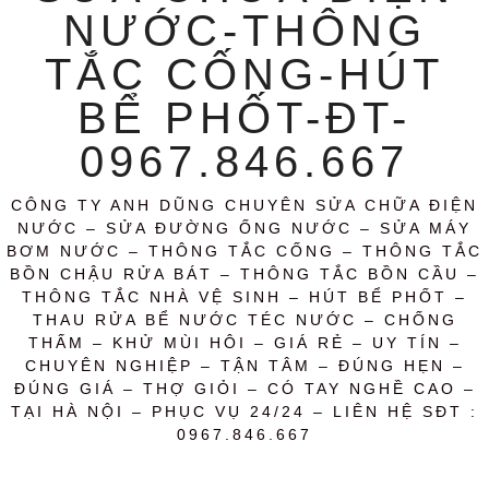
NƯỚC-THÔNG
TẮC CỐNG-HÚT
BỂ PHỐT-ĐT-
0967.846.667
CÔNG TY ANH DŨNG CHUYÊN SỬA CHỮA ĐIỆN
NƯỚC – SỬA ĐƯỜNG ỐNG NƯỚC – SỬA MÁY
BƠM NƯỚC – THÔNG TẮC CỐNG – THÔNG TẮC
BỒN CHẬU RỬA BÁT – THÔNG TẮC BỒN CẦU –
THÔNG TẮC NHÀ VỆ SINH – HÚT BỂ PHỐT –
THAU RỬA BỂ NƯỚC TÉC NƯỚC – CHỐNG
THẤM – KHỬ MÙI HÔI – GIÁ RẺ – UY TÍN –
CHUYÊN NGHIỆP – TẬN TÂM – ĐÚNG HẸN –
ĐÚNG GIÁ – THỢ GIỎI – CÓ TAY NGHỀ CAO –
TẠI HÀ NỘI – PHỤC VỤ 24/24 – LIÊN HỆ SĐT :
0967.846.667