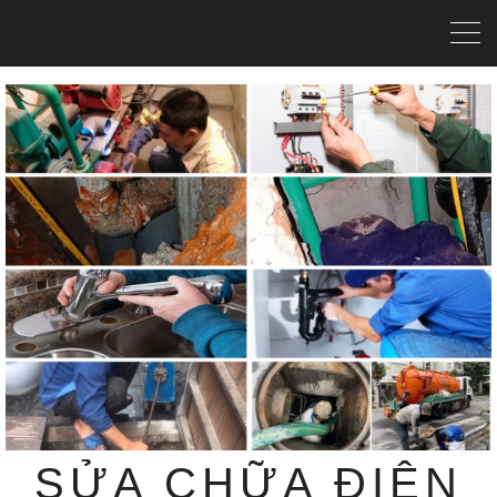
SỬA CHỮA ĐIỆN