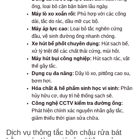
ống, loại bỏ cặn bặn bám lâu ngày.
Máy lò xo xoắn rối:
Phù hợp với các cống
dài, tắc do rác, dầu mỡ cục bộ.
Máy áp lực cao:
Loại bỏ tắc nghẽn cứng
đầu, vệ sinh đường ống nhanh chóng.
Xe hút bể phốt chuyên dụng:
Hút sạch bể,
xử lý triệt để các chất thải cứng, mùi hôi.
Máy hút bụi công nghiệp:
Hút sạch rác, vật
thể gây tắc.
Dụng cụ đa năng:
Dây lò xo, pittông cao su,
bơm hơi.
Hóa chất & hế phẩm sinh học vi sinh:
Phân
hủy hữu cơ, duy trì hệ thống sạch sẽ.
Công nghệ CCTV kiểm tra đường ống:
Phát hiện chính xác nguyên nhân gây tắc,
giảm thiểu thời gian sửa chữa.
Dịch vụ thông tắc bồn chậu rửa bát