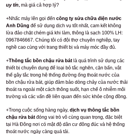
uy tín
,
mà giá cả hợp lý?
+Nhấc máy lên gọi đến
công ty sửa chữa điện nước
Anh Dũng
để sử dụng dịch vụ tốt nhất, cam kết không
lừa đảo chặt chém giá khi làm, thông là sạch 100% LH:
0967846667. Chúng tôi có đội thợ chuyên nghiệp, tay
nghề cao cùng với trang thiết bị và máy móc đầy đủ.
+
Thông tắc bồn chậu rửa bát
là quá trình sử dụng các
thiết bị chuyên dụng để loại bỏ tắc nghẽn, cặn bẩn, vật
thể gây tắc trong hệ thống đường ống thoát nước của
bồn chậu rửa bát, giúp đảm bảo dòng chảy của nước thải
thoát ra ngoài một cách thông suốt, hạn chế ô nhiễm môi
trường và các vấn đề liên quan đến sức khỏe cộng đồng.
+Trong cuộc sống hàng ngày,
dịch vụ thông tắc bồn
chậu rửa bát
đóng vai trò vô cùng quan trọng, đặc biệt
tại Hà Đông nơi có mật độ dân cư đông đúc và hệ thống
thoát nước ngày càng quá tải.