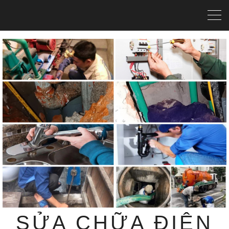
SỬA CHỮA ĐIỆN