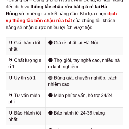
đến dịch vụ
thông tắc chậu rửa bát giá rẻ tại Hà
Đông
với những cam kết hàng đầu. Khi lựa chọn
dịch
vụ thông tắc bồn chậu rửa bát
của chúng tôi, khách
hàng sẽ nhận được nhiều lợi ích vượt trội:
🔰️ Giá thành tốt
🟢
Giá rẻ nhất tại Hà Nội
nhất
🔰️ Chất lượng s
🟢
Thợ giỏi, tay nghề cao, nhiều nă
ố 1
m kinh nghiệm
🔰️ Uy tín số 1
🟢 Đúng giá, chuyên nghiệp, trách
nhiệm cao
🔰️ Tư vấn miễn
🟢
Miễn phí tư vấn, hỗ trợ 24/24
phí
🔰️ Bảo Hành tốt
🟢
Bảo hành từ 24-36 tháng
nhất