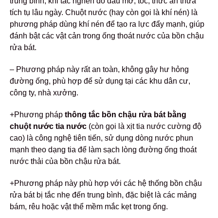
trung bình, khi tắc nghẽn do dầu mỡ, tóc, thức ăn thừa
tích tụ lâu ngày. Chuột nước (hay còn gọi là khí nén) là
phương pháp dùng khí nén để tạo ra lực đẩy mạnh, giúp
đánh bật các vật cản trong ống thoát nước của bồn chậu
rửa bát.
– Phương pháp này rất an toàn, không gây hư hỏng
đường ống, phù hợp để sử dụng tại các khu dân cư,
công ty, nhà xưởng.
+Phương pháp
thông tắc bồn chậu rửa bát bằng
chuột nước tia nước
(còn gọi là xịt tia nước cường độ
cao) là công nghệ tiên tiến, sử dụng dòng nước phun
mạnh theo dạng tia để làm sạch lòng đường ống thoát
nước thải của bồn chậu rửa bát.
+Phương pháp này phù hợp với các hệ thống bồn chậu
rửa bát bị tắc nhẹ đến trung bình, đặc biệt là các mảng
bám, rêu hoặc vật thể mềm mắc kẹt trong ống.