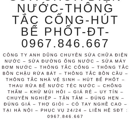
NƯỚC-THÔNG
TẮC CỐNG-HÚT
BỂ PHỐT-ĐT-
0967.846.667
CÔNG TY ANH DŨNG CHUYÊN SỬA CHỮA ĐIỆN
NƯỚC – SỬA ĐƯỜNG ỐNG NƯỚC – SỬA MÁY
BƠM NƯỚC – THÔNG TẮC CỐNG – THÔNG TẮC
BỒN CHẬU RỬA BÁT – THÔNG TẮC BỒN CẦU –
THÔNG TẮC NHÀ VỆ SINH – HÚT BỂ PHỐT –
THAU RỬA BỂ NƯỚC TÉC NƯỚC – CHỐNG
THẤM – KHỬ MÙI HÔI – GIÁ RẺ – UY TÍN –
CHUYÊN NGHIỆP – TẬN TÂM – ĐÚNG HẸN –
ĐÚNG GIÁ – THỢ GIỎI – CÓ TAY NGHỀ CAO –
TẠI HÀ NỘI – PHỤC VỤ 24/24 – LIÊN HỆ SĐT :
0967.846.667