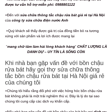
được tư vấn hỗ trợ miễn phí: 0988801122
+Đến với
sửa chữa
thông tắc chậu rửa bát giá rẻ
tại Hà Nội
của
công ty sửa chữa điện nước Anh
+Quý khách sẽ thấy được giá trị của đồng tiền bỏ ra tương
xứng với sản phẩm và lợi ích được mang lại
“
mang chữ tâm làm hài lòng khách hàng
“
CHẤT LƯỢNG LÀ
DANH DỰ – UY TÍN LÀ SỐNG CÒN
Khi nhà bạn gặp vấn đề với bồn chậu
rửa bát hãy gọi thợ sửa chữa thông
tắc bồn chậu rửa bát tại Hà Nội giá rẻ
của chúng tôi
+Chúng tôi hiểu rằng đối phó với việc hỏng hóc bồn chậu rửa
bát không phải là một trải nghiệm thú vị. Đây là lý do tại sao
chúng tôi cung cấp các dịch vụ khẩn cấp.
+Nếu nhà bạn gặp vấn đề với bồn chậu rửa bát hãy gọi
dịch vụ