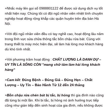
+Nhấc máy lên gọi số 0988801122 để được sử dụng dịch vụ tốt
nhất hiện nay. Chúng tôi có đội ngũ nhân viên nhiệt tình chuyên
nghiệp hoạt động rộng khắp các quận huyện trên địa bàn Hà
Nội.
+Với đội ngũ nhân viên đều có tay nghề cao, hoạt động lâu năm
trong lĩnh vực sửa chữa thông tắc bồn chậu rửa bát. Cùng với
trang thiết bị máy móc hiện đại, sẽ làm hài lòng mọi khách hàng
dù khó tính nhất.
+Với phương trâm hoạt động :
CHẤT LƯỢNG LÀ DANH DỰ –
UY TÍN LÀ SỐNG CÒN “mang chữ tâm làm hài lòng khách
hàng“
+
Cam kết
:
Đúng Bệnh – Đúng Giá – Đúng Hẹn – Chất
Lượng – Uy Tín – Bảo Hành Từ 12 đến 24 tháng
+
Bồn chậu rửa chén bát bị tắc, bị hỏng
thì gia đình nào cũng
đã từng bị một lần. Khi bi tắc, bị hỏng nó ảnh hưởng trực tiếp
cũng như gián tiếp đến sinh hoạt của gia đình, nếu không được