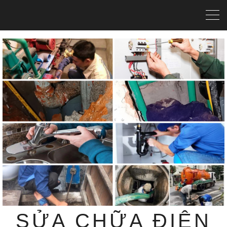
SỬA CHỮA ĐIỆN