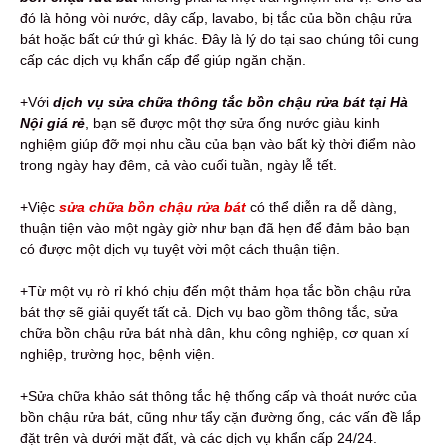
đó là hỏng vòi nước, dây cấp, lavabo, bị tắc của bồn chậu rửa
bát hoặc bất cứ thứ gì khác. Đây là lý do tại sao chúng tôi cung
cấp các dịch vụ khẩn cấp để giúp ngăn chặn.
+Với
dịch vụ sửa chữa thông tắc bồn chậu rửa bát tại Hà
Nội giá rẻ
, bạn sẽ được một thợ sửa ống nước giàu kinh
nghiệm giúp đỡ mọi nhu cầu của bạn vào bất kỳ thời điểm nào
trong ngày hay đêm, cả vào cuối tuần, ngày lễ tết.
+Việc
sửa chữa bồn chậu rửa bát
có thể diễn ra dễ dàng,
thuận tiện vào một ngày giờ như bạn đã hẹn để đảm bảo bạn
có được một dịch vụ tuyệt vời một cách thuận tiện.
+Từ một vụ rò rỉ khó chịu đến một thảm họa tắc bồn chậu rửa
bát thợ sẽ giải quyết tất cả. Dịch vụ bao gồm thông tắc, sửa
chữa bồn chậu rửa bát nhà dân, khu công nghiệp, cơ quan xí
nghiệp, trường học, bệnh viện.
+Sửa chữa khảo sát thông tắc hệ thống cấp và thoát nước của
bồn chậu rửa bát, cũng như tẩy cặn đường ống, các vấn đề lắp
đặt trên và dưới mặt đất, và các dịch vụ khẩn cấp 24/24.