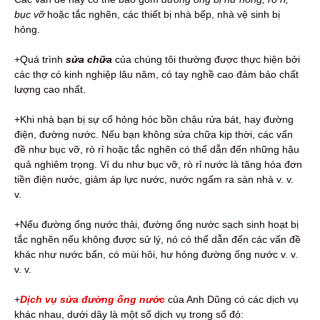
bục vỡ
hoặc tắc nghẽn, các thiết bị nhà bếp, nhà vệ sinh bị
hỏng.
+Quá trình
sửa chữa
của chúng tôi thường được thực hiện bởi
các thợ có kinh nghiệp lâu năm, có tay nghề cao đảm bảo chất
lượng cao nhất.
+Khi nhà bạn bị sự cố hỏng hóc bồn chậu rửa bát, hay đường
điện, đường nước. Nếu bạn không sửa chữa kịp thời, các vấn
đề như bục vỡ, rò rỉ hoặc tắc nghẽn có thể dẫn đến những hậu
quả nghiêm trọng. Ví du như bục vỡ, rò rỉ nước là tăng hóa đơn
tiền điện nước, giảm áp lực nước, nước ngấm ra sàn nhà v. v.
v.
+Nếu đường ống nước thải, đường ống nước sạch sinh hoạt bị
tắc nghẽn nếu không được sử lý, nó có thể dẫn đến các vấn đề
khác như nước bẩn, có mùi hôi, hư hỏng đường ống nước v. v.
v. v.
+
Dịch vụ sửa đường ống nước
của Anh Dũng có các dịch vụ
khác nhau, dưới dây là một số dịch vụ trong số đó: