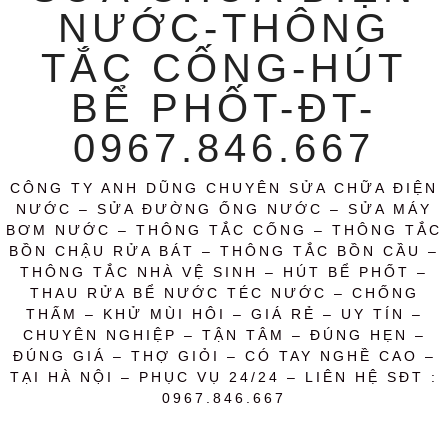
NƯỚC-THÔNG
TẮC CỐNG-HÚT
BỂ PHỐT-ĐT-
0967.846.667
CÔNG TY ANH DŨNG CHUYÊN SỬA CHỮA ĐIỆN
NƯỚC – SỬA ĐƯỜNG ỐNG NƯỚC – SỬA MÁY
BƠM NƯỚC – THÔNG TẮC CỐNG – THÔNG TẮC
BỒN CHẬU RỬA BÁT – THÔNG TẮC BỒN CẦU –
THÔNG TẮC NHÀ VỆ SINH – HÚT BỂ PHỐT –
THAU RỬA BỂ NƯỚC TÉC NƯỚC – CHỐNG
THẤM – KHỬ MÙI HÔI – GIÁ RẺ – UY TÍN –
CHUYÊN NGHIỆP – TẬN TÂM – ĐÚNG HẸN –
ĐÚNG GIÁ – THỢ GIỎI – CÓ TAY NGHỀ CAO –
TẠI HÀ NỘI – PHỤC VỤ 24/24 – LIÊN HỆ SĐT :
0967.846.667