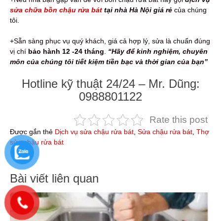
sửa chữa bồn chậu rửa bát
tại nhà Hà Nội giá rẻ
của chúng
tôi.
+Sẵn sàng phục vụ quý khách, giá cả hợp lý, sửa là chuẩn đúng
vị chí
bảo hành 12 -24 tháng
.
“Hãy để kinh nghiệm, chuyên
môn của chúng tôi tiết kiệm tiền bạc và thời gian của bạn”
Hotline kỹ thuật 24/24 – Mr. Dũng:
0988801122
Rate this post
Được gắn thẻ
Dịch vụ sửa chậu rửa bát
,
Sửa chậu rửa bát
,
Thợ
sửa chậu rửa bát
Điều
Bài viết liên quan
hướng
bài