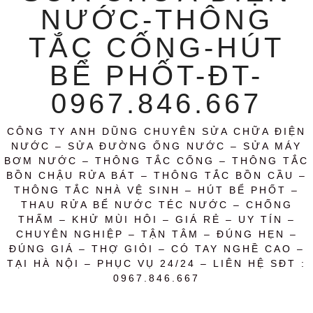
NƯỚC-THÔNG
TẮC CỐNG-HÚT
BỂ PHỐT-ĐT-
0967.846.667
CÔNG TY ANH DŨNG CHUYÊN SỬA CHỮA ĐIỆN
NƯỚC – SỬA ĐƯỜNG ỐNG NƯỚC – SỬA MÁY
BƠM NƯỚC – THÔNG TẮC CỐNG – THÔNG TẮC
BỒN CHẬU RỬA BÁT – THÔNG TẮC BỒN CẦU –
THÔNG TẮC NHÀ VỆ SINH – HÚT BỂ PHỐT –
THAU RỬA BỂ NƯỚC TÉC NƯỚC – CHỐNG
THẤM – KHỬ MÙI HÔI – GIÁ RẺ – UY TÍN –
CHUYÊN NGHIỆP – TẬN TÂM – ĐÚNG HẸN –
ĐÚNG GIÁ – THỢ GIỎI – CÓ TAY NGHỀ CAO –
TẠI HÀ NỘI – PHỤC VỤ 24/24 – LIÊN HỆ SĐT :
0967.846.667