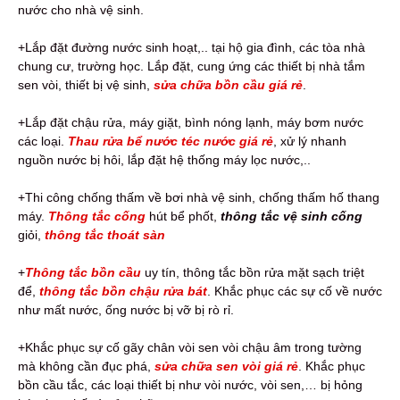
nước cho nhà vệ sinh.
+Lắp đặt đường nước sinh hoạt,.. tại hộ gia đình, các tòa nhà
chung cư, trường học. Lắp đặt, cung ứng các thiết bị nhà tắm
sen vòi, thiết bị vệ sinh,
sửa chữa bồn cầu giá rẻ
.
+Lắp đặt chậu rửa, máy giặt, bình nóng lạnh, máy bơm nước
các loại.
Thau rửa bể nước téc nước giá rẻ
, xử lý nhanh
nguồn nước bị hôi, lắp đặt hệ thống máy lọc nước,..
+Thi công chống thấm về bơi nhà vệ sinh, chống thấm hố thang
máy.
Thông tắc cống
hút bể phốt,
thông tắc vệ sinh cống
giỏi,
thông tắc thoát sàn
+
Thông tắc bồn cầu
uy tín, thông tắc bồn rửa mặt sạch triệt
để,
thông tắc bồn chậu rửa bát
. Khắc phục các sự cố về nước
như mất nước, ống nước bị vỡ bị rò rỉ.
+Khắc phục sự cố gãy chân vòi sen vòi chậu âm trong tường
mà không cần đục phá,
sửa chữa sen vòi giá rẻ
. Khắc phục
bồn cầu tắc, các loại thiết bị như vòi nước, vòi sen,… bị hỏng