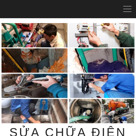
SỬA CHỮA ĐIỆN