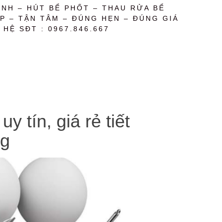
NH – HÚT BỂ PHỐT – THAU RỬA BỂ
P – TẬN TÂM – ĐÚNG HẸN – ĐÚNG GIÁ
 HỆ SĐT : 0967.846.667
tín, giá rẻ tiết
ng