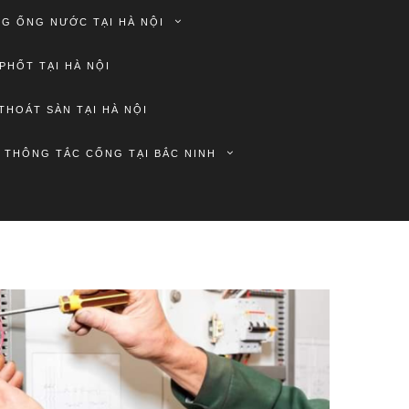
G ỐNG NƯỚC TẠI HÀ NỘI
PHỐT TẠI HÀ NỘI
THOÁT SÀN TẠI HÀ NỘI
THÔNG TẮC CỐNG TẠI BẮC NINH