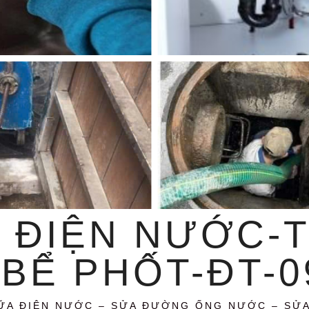
 ĐIỆN NƯỚC-
BỂ PHỐT-ĐT-09
ỮA ĐIỆN NƯỚC – SỬA ĐƯỜNG ỐNG NƯỚC – SỬ