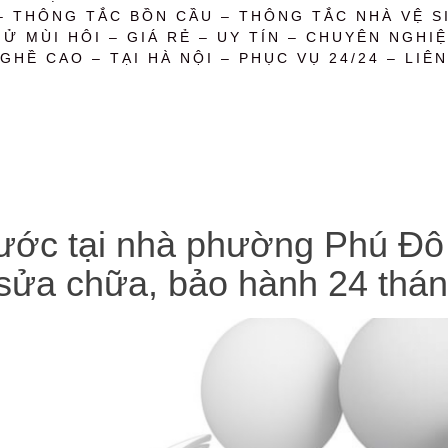
– THÔNG TẮC BỒN CẦU – THÔNG TẮC NHÀ VỆ SI
 MÙI HÔI – GIÁ RẺ – UY TÍN – CHUYÊN NGHIỆ
GHỀ CAO – TẠI HÀ NỘI – PHỤC VỤ 24/24 – LIÊN
ớc tại nhà phường Phú Đô uy 
 sửa chữa, bảo hành 24 thá