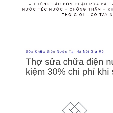
– THÔNG TẮC BỒN CHẬU RỬA BÁT 
NƯỚC TÉC NƯỚC – CHỐNG THẤM – KHỬ
– THỢ GIỎI – CÓ TAY N
Sửa Chữa Điện Nước Tại Hà Nội Giá Rẻ
Thợ sửa chữa điện nư
kiệm 30% chi phí khi