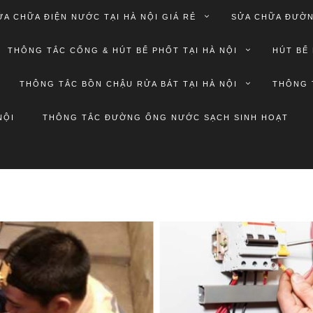
ỬA CHỮA ĐIỆN NƯỚC TẠI HÀ NỘI GIÁ RẺ
SỬA CHỮA ĐƯỜN
THÔNG TẮC CỐNG & HÚT BỂ PHỐT TẠI HÀ NỘI
HÚT BỂ 
THÔNG TẮC BỒN CHẬU RỬA BÁT TẠI HÀ NỘI
THÔNG 
NỘI
THÔNG TẮC ĐƯỜNG ỐNG NƯỚC SẠCH SINH HOẠT