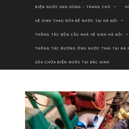
ĐIỆN NƯỚC ANH DŨNG – TRANG CHỦ
S
VỆ SINH THAU RỬA BỂ NƯỚC TẠI HÀ NỘI
THÔNG TẮC BỒN CẦU NHÀ VỆ SINH HÀ NỘI
THÔNG TẮC ĐƯỜNG ỐNG NƯỚC THẢI TẠI HÀ 
SỬA CHỮA ĐIỆN NƯỚC TẠI BẮC NINH