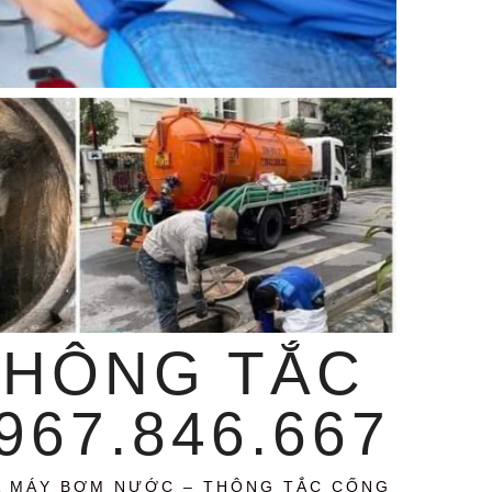
THÔNG TẮC
67.846.667
A MÁY BƠM NƯỚC – THÔNG TẮC CỐNG