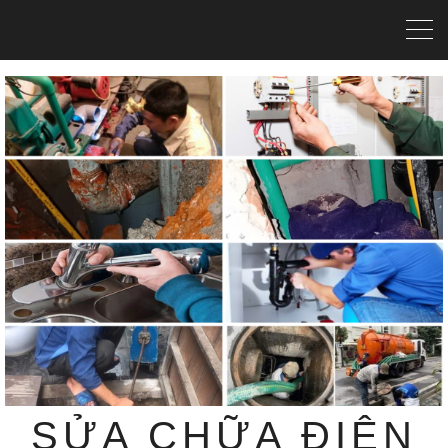
SỬA CHỮA ĐIỆN