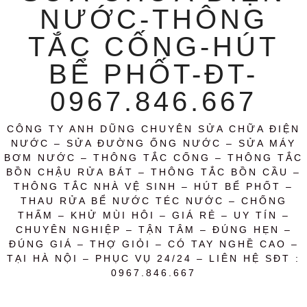
NƯỚC-THÔNG
TẮC CỐNG-HÚT
BỂ PHỐT-ĐT-
0967.846.667
CÔNG TY ANH DŨNG CHUYÊN SỬA CHỮA ĐIỆN
NƯỚC – SỬA ĐƯỜNG ỐNG NƯỚC – SỬA MÁY
BƠM NƯỚC – THÔNG TẮC CỐNG – THÔNG TẮC
BỒN CHẬU RỬA BÁT – THÔNG TẮC BỒN CẦU –
THÔNG TẮC NHÀ VỆ SINH – HÚT BỂ PHỐT –
THAU RỬA BỂ NƯỚC TÉC NƯỚC – CHỐNG
THẤM – KHỬ MÙI HÔI – GIÁ RẺ – UY TÍN –
CHUYÊN NGHIỆP – TẬN TÂM – ĐÚNG HẸN –
ĐÚNG GIÁ – THỢ GIỎI – CÓ TAY NGHỀ CAO –
TẠI HÀ NỘI – PHỤC VỤ 24/24 – LIÊN HỆ SĐT :
0967.846.667