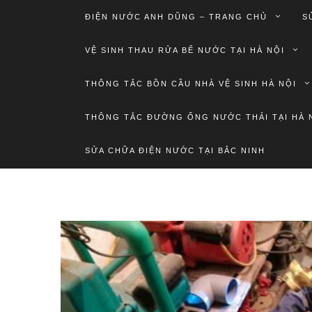
ĐIỆN NƯỚC ANH DŨNG – TRANG CHỦ
S
VỆ SINH THAU RỬA BỂ NƯỚC TẠI HÀ NỘI
THÔNG TẮC BỒN CẦU NHÀ VỆ SINH HÀ NỘI
THÔNG TẮC ĐƯỜNG ỐNG NƯỚC THẢI TẠI HÀ 
SỬA CHỮA ĐIỆN NƯỚC TẠI BẮC NINH