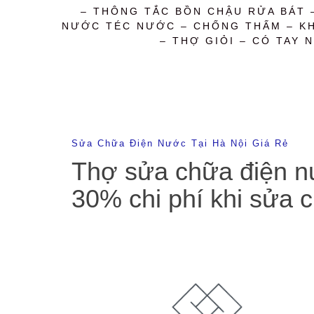
– THÔNG TẮC BỒN CHẬU RỬA BÁT 
NƯỚC TÉC NƯỚC – CHỐNG THẤM – KHỬ
– THỢ GIỎI – CÓ TAY N
Sửa Chữa Điện Nước Tại Hà Nội Giá Rẻ
Thợ sửa chữa điện nướ
30% chi phí khi sửa 