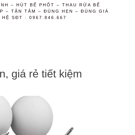
NH – HÚT BỂ PHỐT – THAU RỬA BỂ
P – TẬN TÂM – ĐÚNG HẸN – ĐÚNG GIÁ
 HỆ SĐT : 0967.846.667
 giá rẻ tiết kiệm