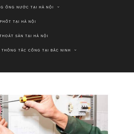
G ỐNG NƯỚC TẠI HÀ NỘI
PHỐT TẠI HÀ NỘI
THOÁT SÀN TẠI HÀ NỘI
THÔNG TẮC CỐNG TẠI BẮC NINH