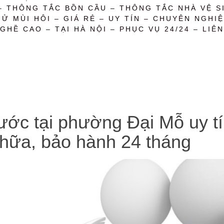
– THÔNG TẮC BỒN CẦU – THÔNG TẮC NHÀ VỆ SI
 MÙI HÔI – GIÁ RẺ – UY TÍN – CHUYÊN NGHIỆ
GHỀ CAO – TẠI HÀ NỘI – PHỤC VỤ 24/24 – LIÊN
c tại phường Đại Mỗ uy tín,
chữa, bảo hành 24 tháng