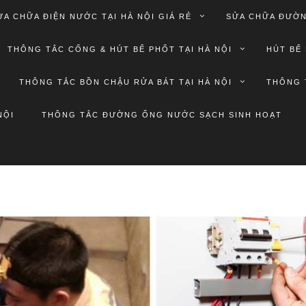
ỬA CHỮA ĐIỆN NƯỚC TẠI HÀ NỘI GIÁ RẺ
SỬA CHỮA ĐƯỜN
THÔNG TẮC CỐNG & HÚT BỂ PHỐT TẠI HÀ NỘI
HÚT BỂ 
THÔNG TẮC BỒN CHẬU RỬA BÁT TẠI HÀ NỘI
THÔNG 
NỘI
THÔNG TẮC ĐƯỜNG ỐNG NƯỚC SẠCH SINH HOẠT