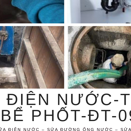
 ĐIỆN NƯỚC-
BỂ PHỐT-ĐT-09
ỮA ĐIỆN NƯỚC – SỬA ĐƯỜNG ỐNG NƯỚC – SỬ