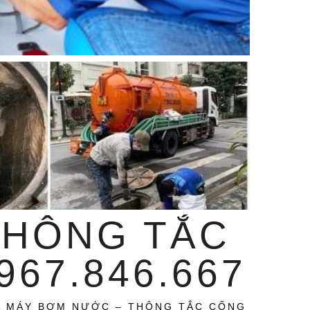
THÔNG TẮC
67.846.667
A MÁY BƠM NƯỚC – THÔNG TẮC CỐNG