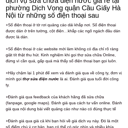
dịch vụ sửa chữa điện nước giá rẻ tại
phường Dịch Vọng quận Cầu Giấy Hà
Nội từ những số điện thoại sau
+Số điện thoại ở tờ rơi quảng cáo dải khắp nơi. Số điện thoại
được dán ở trên tường, cột điện…khắp các ngõ ngách đâu dán
được là dán.
+Số điện thoại ở các website mới làm không có địa chỉ rõ ràng
giật tít thật thu hút. Kinh nghiệm khi gọi thợ sửa chữa Online,
đừng vì cần quá, gấp quá mà thấy số điện thoại bạn gọi luôn.
+Hãy chậm lại 1 phút để xem và đánh giá qua về công ty, đơn vị
mình gọi
thợ sửa điện nước
là ai. Đánh giá qua tuổi đời công
ty.
+Đánh giá qua feedback của khách hãng đã sửa chữa
(fanpage, google maps). Đánh giá qua cách tư vấn online. Đánh
giá qua nội dung bài viết quảng cáo như nào có đúng thực tế
+Đánh giá qua giá cả khi bạn hỏi về giá dịch vụ này. Đó là một
số điểm chú ý cơ bản, bạn có thể có góc nhìn và nhiều khía