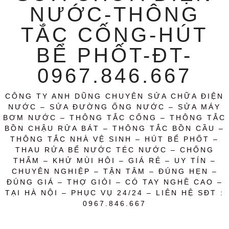
NƯỚC-THÔNG
TẮC CỐNG-HÚT
BỂ PHỐT-ĐT-
0967.846.667
CÔNG TY ANH DŨNG CHUYÊN SỬA CHỮA ĐIỆN
NƯỚC – SỬA ĐƯỜNG ỐNG NƯỚC – SỬA MÁY
BƠM NƯỚC – THÔNG TẮC CỐNG – THÔNG TẮC
BỒN CHẬU RỬA BÁT – THÔNG TẮC BỒN CẦU –
THÔNG TẮC NHÀ VỆ SINH – HÚT BỂ PHỐT –
THAU RỬA BỂ NƯỚC TÉC NƯỚC – CHỐNG
THẤM – KHỬ MÙI HÔI – GIÁ RẺ – UY TÍN –
CHUYÊN NGHIỆP – TẬN TÂM – ĐÚNG HẸN –
ĐÚNG GIÁ – THỢ GIỎI – CÓ TAY NGHỀ CAO –
TẠI HÀ NỘI – PHỤC VỤ 24/24 – LIÊN HỆ SĐT :
0967.846.667