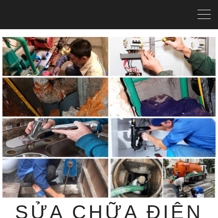
SỬA CHỮA ĐIỆN