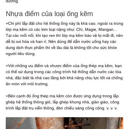
dưỡng.
Nhựa điểm của loại ống kẽm
+Chi phí lắp đặt cho hệ thống ống này là khá cao, ngoài ra trong
lớp mạ kẽm có các kim loại nặng như: Chì, Magie, Mangan…
Tại các mối nối, khi tạo ren thì lớp mạ kẽm bảo vệ bị mất đi, nên
dễ bị oxi hóa và han rỉ. Nên dùng để dẫn nước uống hay các
dung dịch thực phẩm thì về lâu dài là không tốt cho sức khỏe
người tiêu dùng.
+Với những ưu điểm và nhược điểm của ống thép mạ kẽm, bạn
có thể sử dụng trong các công trình hệ thống dẫn nước các tòa
nhà, đặc biệt là nhà cao tầng bởi khả năng chịu lực tốt và chống
ăn mòn với môi trường.
+Bên cạnh đó ống thép mạ kẽm còn được ứng dụng trong lắp
ghép hệ thống thông gió, lắp ghép khung nhà, giàn giáo, công
trình lắp đặt trụ viễn thông, đèn chiếu sáng công cộng. v. v. v.