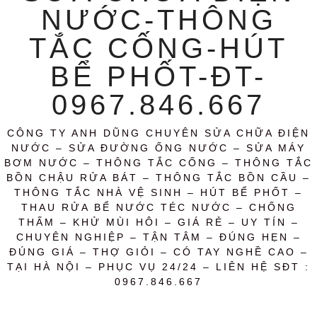
NƯỚC-THÔNG
TẮC CỐNG-HÚT
BỂ PHỐT-ĐT-
0967.846.667
CÔNG TY ANH DŨNG CHUYÊN SỬA CHỮA ĐIỆN
NƯỚC – SỬA ĐƯỜNG ỐNG NƯỚC – SỬA MÁY
BƠM NƯỚC – THÔNG TẮC CỐNG – THÔNG TẮC
BỒN CHẬU RỬA BÁT – THÔNG TẮC BỒN CẦU –
THÔNG TẮC NHÀ VỆ SINH – HÚT BỂ PHỐT –
THAU RỬA BỂ NƯỚC TÉC NƯỚC – CHỐNG
THẤM – KHỬ MÙI HÔI – GIÁ RẺ – UY TÍN –
CHUYÊN NGHIỆP – TẬN TÂM – ĐÚNG HẸN –
ĐÚNG GIÁ – THỢ GIỎI – CÓ TAY NGHỀ CAO –
TẠI HÀ NỘI – PHỤC VỤ 24/24 – LIÊN HỆ SĐT :
0967.846.667