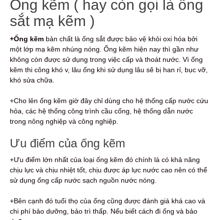
Ống kẽm ( hay còn gọi là ống
sắt mạ kẽm )
+Ống kẽm
bản chất là ống sắt được bảo vệ khỏi oxi hóa bởi
một lớp mạ kẽm nhúng nóng.
Ống kẽm hiện nay thì gần như
không còn được sử dụng trong việc cấp và thoát nước. Vì ống
kẽm thi công khó v, lâu ống khi sử dụng lâu sẽ bị han rỉ, bục vỡ,
khó sửa chữa.
+Cho lên ống kẽm giờ đây chỉ dùng cho hệ thống cấp nước cứu
hỏa,
các hệ thống công trình cầu cống, hệ thống dẫn nước
trong nông nghiệp và công nghiệp.
Ưu điểm của ống kẽm
+Ưu điểm lớn nhất của loại ống kẽm đó chính là có khả năng
chịu lực và chịu nhiệt tốt, chịu được áp lực nước cao nên có thể
sử dụng ống cấp nước sạch nguồn nước nóng.
+Bên cạnh đó tuổi thọ của ống cũng được đánh giá khá cao và
chi phí bảo dưỡng, bảo trì thấp. Nếu biết cách đi ống và bảo