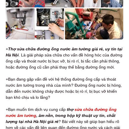
+
Thợ sửa chữa đường ống nước
âm tường
giá rẻ, uy tín
tại
Hà Nội
. Là giải pháp sửa chữa cho vấn đề hỏng hóc của đường
ống cấp và thoát nước bị bục vỡ, bị rò rỉ, bị tắc cần phải thông,
hoặc đường ống cũ cần phải thay thế bằng đường ống mới.
+Bạn đang gặp vấn đề với hệ thống đường ống cấp và thoát
nước âm tường trong nhà của mình? Đường ống nước bị hỏng,
dẫn đến nước không chảy được hoặc bị rò rỉ, bị bục vỡ khiến
bạn khó chịu và lo lắng?
+Bạn muốn tìm dịch vụ cung cấp
thợ
sửa chữa đường ống
nước âm tường
, âm nền, trong hộp kỹ thuật uy tín, chất
lượng tại nhà Hà Nội giá rẻ
? Bài viết này sẽ giúp bạn hiểu rõ
hơn về các vấn đề liên quan đến đường ống nước và cách giải