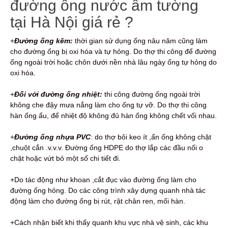
đường ống nước âm tường
tại Hà Nội giá rẻ ?
+
Đường ống kẽm:
thời gian sử dụng ống nâu năm cũng làm
cho đường ống bị oxi hóa và tự hỏng. Do thợ thi công để đường
ống ngoài trời hoặc chôn dưới nền nhà lâu ngày ống tự hỏng do
oxi hóa.
+
Đối với đường ống nhiệt:
thi công đường ống ngoài trời
không che đậy mưa nắng làm cho ống tự vỡ. Do thợ thi công
hàn ống ẩu, để nhiệt độ không đủ hàn ống không chết vối nhau.
+
Đường ống nhựa PVC
: do thợ bôi keo ít ,ấn ống không chặt
,chuột cắn .v.v.v. Đường ống HDPE do thợ lắp các đầu nối o
chặt hoặc vứt bỏ một số chi tiết đi.
+Do tác động như khoan ,cắt đục vào đường ống làm cho
đường ống hỏng. Do các công trình xây dựng quanh nhà tác
động làm cho đường ống bị rút, rật chân ren, mối hàn.
+Cách nhận biết khi thấy quanh khu vực nhà vệ sinh, các khu