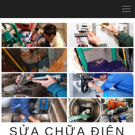
SỬA CHỮA ĐIỆN