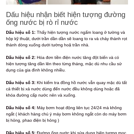
Dấu hiệu nhận biết hiện tượng đường
ống nước bị rò rỉ nước
Dấu hiệu số 1:
Thấy hiện tượng nước ngấm loang ở tường và
hộp kỹ thuật, dưới trần dần dần sẽ loang to ra và chảy thành rọt
thành dòng xuống dưới tường hoặ trần nhà.
Dấu hiệu số 2:
Hóa đơn tiền điện nước tăng đột biến và có
hiện tượng tăng dần lên theo từng tháng, mặc dù nhu cầu sử
dụng của gia đình không nhiều.
Dấu hiệu số 3:
Khi kiểm tra đồng hồ nước vẫn quay mặc dù tất
cả thiết bị xả nước dùng đến nước đều không dùng hoặc đã
khóa đường cấp nước nên và xuống.
Dấu hiệu số 4:
Máy bơm hoạt động liên tục 24/24 mà không
ngắt ( khách hàng chú ý máy bơm không ngắt còn do máy bơm
bị hỏng, phao điện bị hỏng )
Dấu hiệu số 5:
Đường ống nước khi sửa dụng hiện tượng mọc