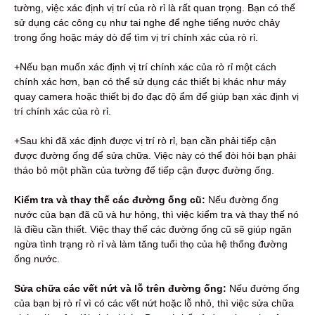
tường, việc xác định vị trí của rò rỉ là rất quan trọng. Bạn có thể
sử dụng các công cụ như tai nghe để nghe tiếng nước chảy
trong ống hoặc máy dò để tìm vị trí chính xác của rò rỉ.
+Nếu bạn muốn xác định vị trí chính xác của rò rỉ một cách
chính xác hơn, bạn có thể sử dụng các thiết bị khác như máy
quay camera hoặc thiết bị đo đạc độ ẩm để giúp bạn xác định vị
trí chính xác của rò rỉ.
+Sau khi đã xác định được vị trí rò rỉ, bạn cần phải tiếp cận
được đường ống để sửa chữa. Việc này có thể đòi hỏi bạn phải
tháo bỏ một phần của tường để tiếp cận được đường ống.
Kiểm tra và thay thế các đường ống cũ:
Nếu đường ống
nước của bạn đã cũ và hư hỏng, thì việc kiểm tra và thay thế nó
là điều cần thiết. Việc thay thế các đường ống cũ sẽ giúp ngăn
ngừa tình trạng rò rỉ và làm tăng tuổi thọ của hệ thống đường
ống nước.
Sửa chữa các vết nứt và lỗ trên đường ống:
Nếu đường ống
của bạn bị rò rỉ vì có các vết nứt hoặc lỗ nhỏ, thì việc sửa chữa