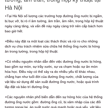
Hà Nội
+Tại Hà Nội số lượng các trường hợp đường ống nước bị ngấm,
bị bục vỡ, bị rò rỉ âm tường, âm trần, âm nền, trong hộp kỹ thuật
ngày càng tăng, và vấn đề này ngày càng trở nên cấp bách hơn
bao giờ hết.
+Điều này đặt ra một loạt các thách thức và rủi ro cho những
dịch vụ chịu trách nhiệm sửa chữa hệ thống ống nước bị hỏng
ân trong tường, trong hộp kỹ thuật.
+Có nhiều nguyên nhân dẫn đến việc đường ống nước bị hỏng,
bao gồm sự mòn, sự trầy xước, sự va chạm hoặc sự ăn mòn
hóa học. Điều này có thể xảy ra do nhiều yếu tố khác nhau,
chẳng hạn như tuổi đời của đường ống nước, chất lượng của
vật liệu sử dụng để sản xuất đường ống nước, hoặc quá trình
lắp đặt và bảo trì đường ống.
+Các nguyên nhân phổ biến dẫn đến sự hỏng hóc của hệ thống
đường ống nước gồm: đường ống cũ, bị xâm nhập của các đối
tượng ngoại lai, áp suất nước quá mạnh hoặc quá yếu, vật liệu