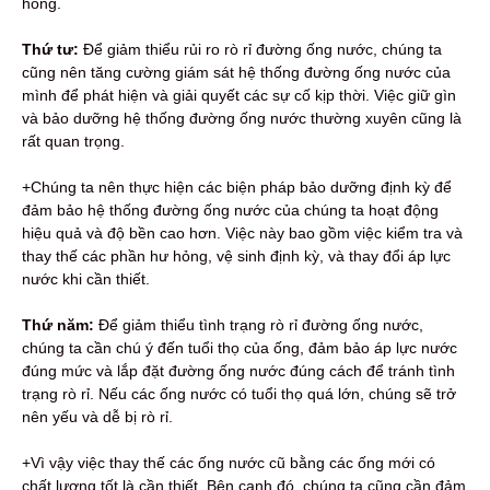
hỏng.
Thứ tư:
Để giảm thiểu rủi ro rò rỉ đường ống nước, chúng ta
cũng nên tăng cường giám sát hệ thống đường ống nước của
mình để phát hiện và giải quyết các sự cố kịp thời. Việc giữ gìn
và bảo dưỡng hệ thống đường ống nước thường xuyên cũng là
rất quan trọng.
+Chúng ta nên thực hiện các biện pháp bảo dưỡng định kỳ để
đảm bảo hệ thống đường ống nước của chúng ta hoạt động
hiệu quả và độ bền cao hơn. Việc này bao gồm việc kiểm tra và
thay thế các phần hư hỏng, vệ sinh định kỳ, và thay đổi áp lực
nước khi cần thiết.
Thứ năm:
Để giảm thiểu tình trạng rò rỉ đường ống nước,
chúng ta cần chú ý đến tuổi thọ của ống, đảm bảo áp lực nước
đúng mức và lắp đặt đường ống nước đúng cách để tránh tình
trạng rò rỉ. Nếu các ống nước có tuổi thọ quá lớn, chúng sẽ trở
nên yếu và dễ bị rò rỉ.
+Vì vậy việc thay thế các ống nước cũ bằng các ống mới có
chất lượng tốt là cần thiết. Bên cạnh đó, chúng ta cũng cần đảm