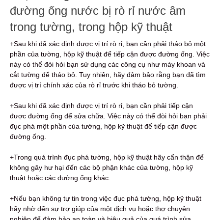
đường ống nước bị rò rỉ nước âm
trong tường, trong hộp kỹ thuật
+Sau khi đã xác định được vị trí rò rỉ, bạn cần phải tháo bỏ một
phần của tường, hộp kỹ thuật để tiếp cận được đường ống. Việc
này có thể đòi hỏi bạn sử dụng các công cụ như máy khoan và
cắt tường để tháo bỏ. Tuy nhiên, hãy đảm bảo rằng bạn đã tìm
được vị trí chính xác của rò rỉ trước khi tháo bỏ tường.
+Sau khi đã xác định được vị trí rò rỉ, bạn cần phải tiếp cận
được đường ống để sửa chữa. Việc này có thể đòi hỏi bạn phải
đục phá một phần của tường, hộp kỹ thuật để tiếp cận được
đường ống.
+Trong quá trình đục phá tường, hộp kỹ thuật hãy cẩn thận để
không gây hư hại đến các bộ phận khác của tường, hộp kỹ
thuật hoặc các đường ống khác.
+Nếu bạn không tự tin trong việc đục phá tường, hộp kỹ thuật
hãy nhờ đến sự trợ giúp của một dịch vụ hoặc thợ chuyên
nghiệp để đảm bảo an toàn và hiệu quả của quá trình sửa