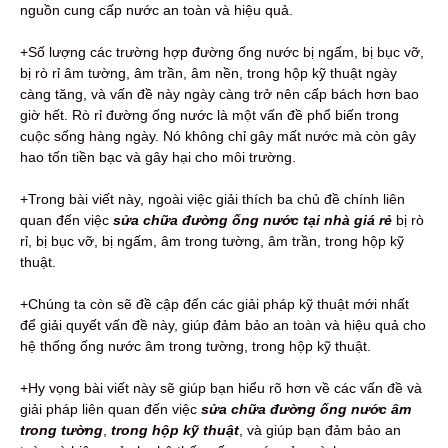
nguồn cung cấp nước an toàn và hiệu quả.
+Số lượng các trường hợp đường ống nước bị ngấm, bị bục vỡ,
bị rò rỉ âm tường, âm trần, âm nền, trong hộp kỹ thuật ngày
càng tăng, và vấn đề này ngày càng trở nên cấp bách hơn bao
giờ hết. Rò rỉ đường ống nước là một vấn đề phổ biến trong
cuộc sống hàng ngày. Nó không chỉ gây mất nước mà còn gây
hao tốn tiền bạc và gây hại cho môi trường.
+Trong bài viết này, ngoài việc giải thích ba chủ đề chính liên
quan đến việc
sửa chữa đường ống nước tại nhà giá rẻ
bị rò
rỉ, bị bục vỡ, bị ngấm, âm trong tường, âm trần, trong hộp kỹ
thuật.
+Chúng ta còn sẽ đề cập đến các giải pháp kỹ thuật mới nhất
để giải quyết vấn đề này, giúp đảm bảo an toàn và hiệu quả cho
hệ thống ống nước âm trong tường, trong hộp kỹ thuật.
+Hy vọng bài viết này sẽ giúp bạn hiểu rõ hơn về các vấn đề và
giải pháp liên quan đến việc
sửa chữa đường ống nước âm
trong tường
,
trong hộp kỹ thuật
, và giúp bạn đảm bảo an