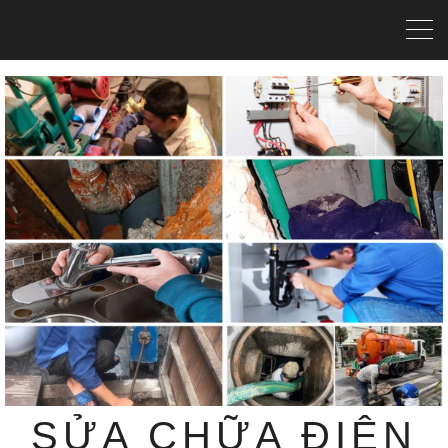
SỬA CHỮA ĐIỆN