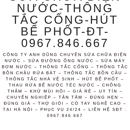
NƯỚC-THÔNG
TẮC CỐNG-HÚT
BỂ PHỐT-ĐT-
0967.846.667
CÔNG TY ANH DŨNG CHUYÊN SỬA CHỮA ĐIỆN
NƯỚC – SỬA ĐƯỜNG ỐNG NƯỚC – SỬA MÁY
BƠM NƯỚC – THÔNG TẮC CỐNG – THÔNG TẮC
BỒN CHẬU RỬA BÁT – THÔNG TẮC BỒN CẦU –
THÔNG TẮC NHÀ VỆ SINH – HÚT BỂ PHỐT –
THAU RỬA BỂ NƯỚC TÉC NƯỚC – CHỐNG
THẤM – KHỬ MÙI HÔI – GIÁ RẺ – UY TÍN –
CHUYÊN NGHIỆP – TẬN TÂM – ĐÚNG HẸN –
ĐÚNG GIÁ – THỢ GIỎI – CÓ TAY NGHỀ CAO –
TẠI HÀ NỘI – PHỤC VỤ 24/24 – LIÊN HỆ SĐT :
0967.846.667