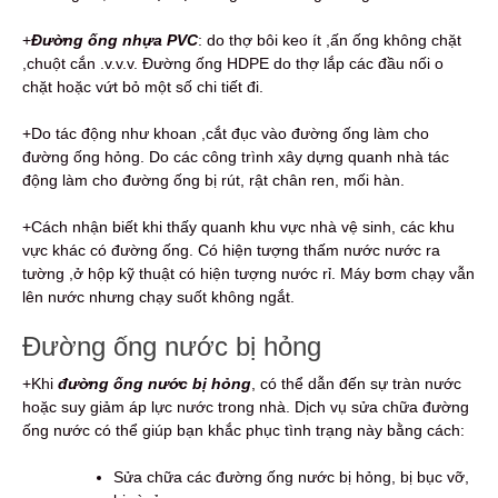
+
Đường ống nhựa PVC
: do thợ bôi keo ít ,ấn ống không chặt
,chuột cắn .v.v.v. Đường ống HDPE do thợ lắp các đầu nối o
chặt hoặc vứt bỏ một số chi tiết đi.
+Do tác động như khoan ,cắt đục vào đường ống làm cho
đường ống hỏng. Do các công trình xây dựng quanh nhà tác
động làm cho đường ống bị rút, rật chân ren, mối hàn.
+Cách nhận biết khi thấy quanh khu vực nhà vệ sinh, các khu
vực khác có đường ống. Có hiện tượng thấm nước nước ra
tường ,ở hộp kỹ thuật có hiện tượng nước rỉ. Máy bơm chạy vẫn
lên nước nhưng chạy suốt không ngắt.
Đường ống nước bị hỏng
+Khi
đường ống nước bị hỏng
, có thể dẫn đến sự tràn nước
hoặc suy giảm áp lực nước trong nhà. Dịch vụ sửa chữa đường
ống nước có thể giúp bạn khắc phục tình trạng này bằng cách:
Sửa chữa các đường ống nước bị hỏng, bị bục vỡ,