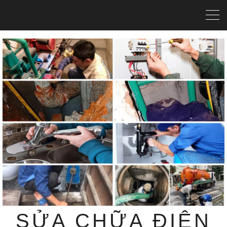
SỬA CHỮA ĐIỆN