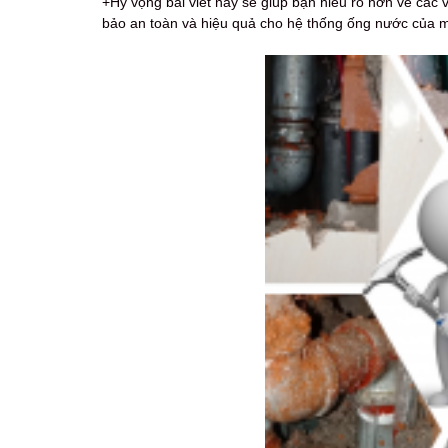
+Hy vọng bài viết này sẽ giúp bạn hiểu rõ hơn về các 
bảo an toàn và hiệu quả cho hệ thống ống nước của m