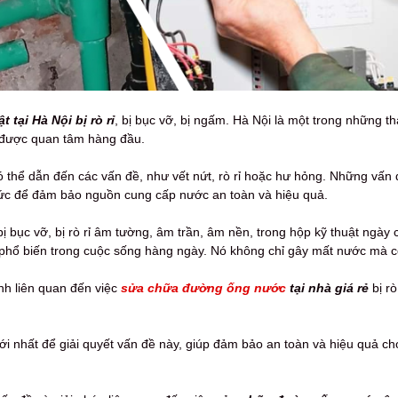
t tại Hà Nội
bị rò rỉ
, bị bục vỡ, bị ngấm. Hà Nội là một trong những 
 được quan tâm hàng đầu.
có thể dẫn đến các vấn đề, như vết nứt, rò rỉ hoặc hư hỏng. Những vấn
tức để đảm bảo nguồn cung cấp nước an toàn và hiệu quả.
bục vỡ, bị rò rỉ âm tường, âm trần, âm nền, trong hộp kỹ thuật ngày 
phổ biến trong cuộc sống hàng ngày. Nó không chỉ gây mất nước mà cò
ính liên quan đến việc
sửa chữa đường ống nước
tại nhà giá rẻ
bị rò
ới nhất để giải quyết vấn đề này, giúp đảm bảo an toàn và hiệu quả c