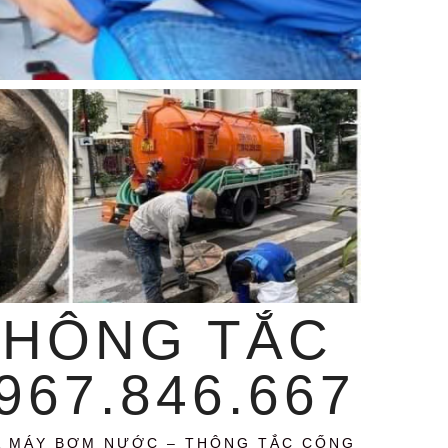
THÔNG TẮC
67.846.667
A MÁY BƠM NƯỚC – THÔNG TẮC CỐNG