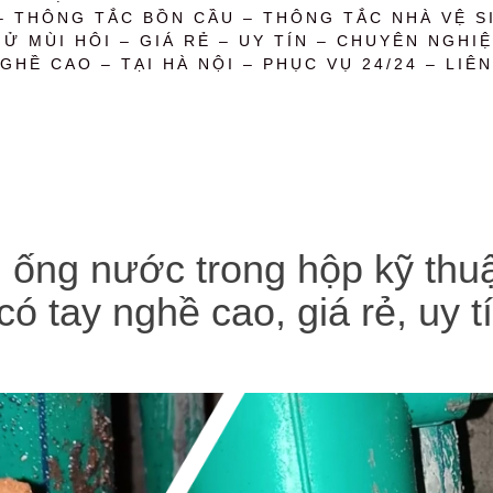
– THÔNG TẮC BỒN CẦU – THÔNG TẮC NHÀ VỆ SI
 MÙI HÔI – GIÁ RẺ – UY TÍN – CHUYÊN NGHIỆ
GHỀ CAO – TẠI HÀ NỘI – PHỤC VỤ 24/24 – LIÊN
g nước trong hộp kỹ thuật t
có tay nghề cao, giá rẻ, uy 