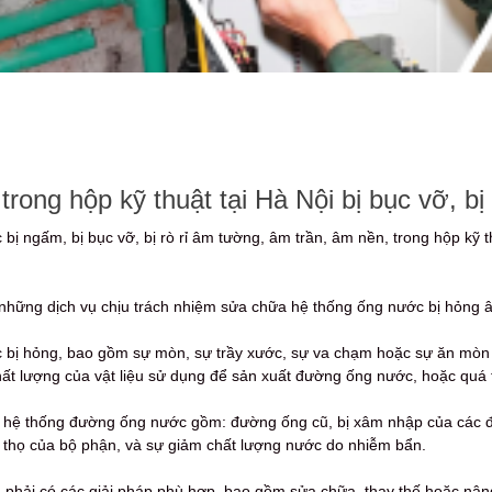
ng hộp kỹ thuật tại Hà Nội bị bục vỡ, bị r
ị ngấm, bị bục vỡ, bị rò rỉ âm tường, âm trần, âm nền, trong hộp kỹ 
o những dịch vụ chịu trách nhiệm sửa chữa hệ thống ống nước bị hỏng â
bị hỏng, bao gồm sự mòn, sự trầy xước, sự va chạm hoặc sự ăn mòn hó
t lượng của vật liệu sử dụng để sản xuất đường ống nước, hoặc quá tr
hệ thống đường ống nước gồm: đường ống cũ, bị xâm nhập của các đố
i thọ của bộ phận, và sự giảm chất lượng nước do nhiễm bẩn.
n phải có các giải pháp phù hợp, bao gồm sửa chữa, thay thế hoặc nâ