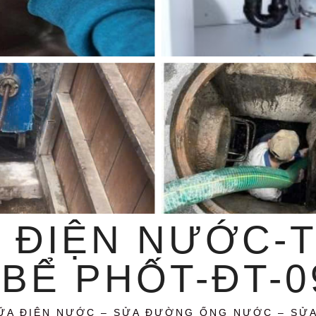
 ĐIỆN NƯỚC-
BỂ PHỐT-ĐT-09
ỮA ĐIỆN NƯỚC – SỬA ĐƯỜNG ỐNG NƯỚC – SỬ