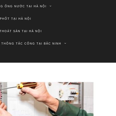
G ỐNG NƯỚC TẠI HÀ NỘI
PHỐT TẠI HÀ NỘI
THOÁT SÀN TẠI HÀ NỘI
THÔNG TẮC CỐNG TẠI BẮC NINH