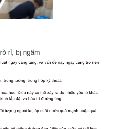
ò rỉ, bị ngấm
thuật ngày càng tăng, và vấn đề này ngày càng trở nên
n trong tường, trong hộp kỹ thuật.
a học. Điều này có thể xảy ra do nhiều yếu tố khác
ình lắp đặt và bảo trì đường ống.
i tượng ngoại lai, áp suất nước quá mạnh hoặc quá
ng cấp hệ thống đường ống. Việc sửa chữa có thể làm