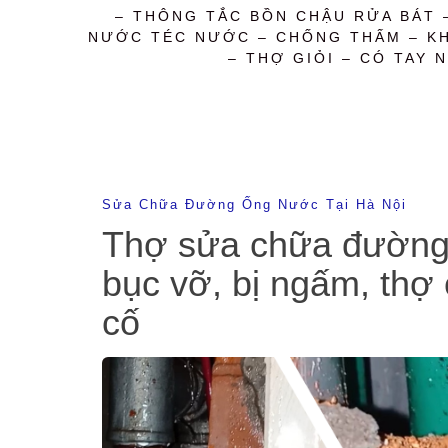
– THÔNG TẮC BỒN CHẬU RỬA BÁT 
NƯỚC TÉC NƯỚC – CHỐNG THẤM – KHỬ
– THỢ GIỎI – CÓ TAY N
Sửa Chữa Đường Ống Nước Tại Hà Nội
Thợ sửa chữa đường ốn
bục vỡ, bị ngấm, thợ 
cố