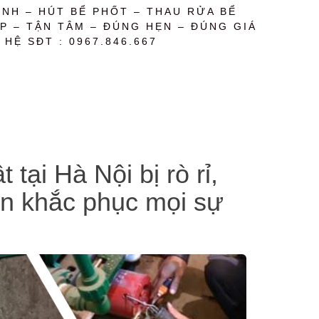
NH – HÚT BỂ PHỐT – THAU RỬA BỂ
P – TẬN TÂM – ĐÚNG HẸN – ĐÚNG GIÁ
 HỆ SĐT : 0967.846.667
ại Hà Nội bị rò rỉ,
tín khắc phục mọi sự