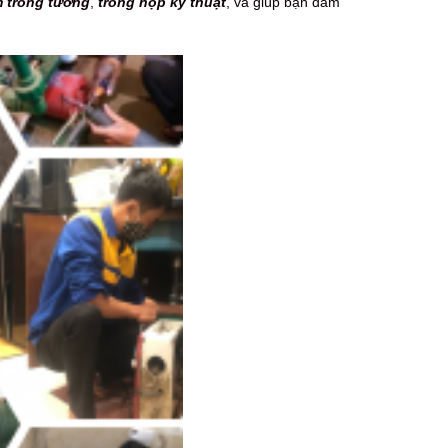
 trong tường
,
trong hộp kỹ thuật
, và giúp bạn đảm