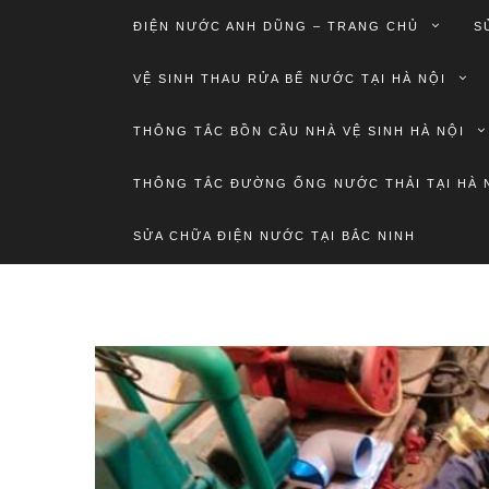
ĐIỆN NƯỚC ANH DŨNG – TRANG CHỦ
S
VỆ SINH THAU RỬA BỂ NƯỚC TẠI HÀ NỘI
THÔNG TẮC BỒN CẦU NHÀ VỆ SINH HÀ NỘI
THÔNG TẮC ĐƯỜNG ỐNG NƯỚC THẢI TẠI HÀ 
SỬA CHỮA ĐIỆN NƯỚC TẠI BẮC NINH