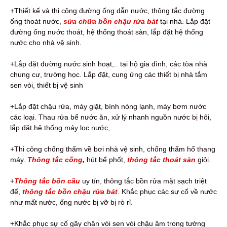
+Thiết kế và thi công đường ống dẫn nước, thông tắc đường
ống thoát nước,
sửa chữa bồn chậu rửa bát
tại nhà. Lắp đặt
đường ống nước thoát, hệ thống thoát sàn, lắp đặt hệ thống
nước cho nhà vệ sinh.
+Lắp đặt đường nước sinh hoạt,.. tại hộ gia đình, các tòa nhà
chung cư, trường học. Lắp đặt, cung ứng các thiết bị nhà tắm
sen vòi, thiết bị vệ sinh
+Lắp đặt chậu rửa, máy giặt, bình nóng lạnh, máy bơm nước
các loại. Thau rửa bể nước ăn, xử lý nhanh nguồn nước bị hôi,
lắp đặt hệ thống máy lọc nước,..
+Thi công chống thấm về bơi nhà vệ sinh, chống thấm hố thang
máy.
Thông tắc cống
,
hút bể phốt,
thông tắc thoát sàn
giỏi.
+
Thông tắc bồn cầu
uy tín, thông tắc bồn rửa mặt sạch triệt
để,
thông tắc bồn chậu rửa bát
. Khắc phục các sự cố về nước
như mất nước, ống nước bị vỡ bị rò rỉ.
+Khắc phục sự cố gãy chân vòi sen vòi chậu âm trong tường