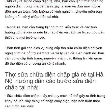
+Khi xảy ra sự cố chập điện tại nhà, bạn cần lập tứctắt toàn bộ
nguồn điện trong nhà để tránh gây tai nạn và đưa mọi người
đến nơi an toàn. Nếu không có kinh nghiệm, chuyên môn bạn
không nên xử lý chập điện tại nhà.
+Ngoài ra, bạn cần trang bị cho mình kiến thức về các tình
huống có thể xảy ra nếu bị chập điện và cách xử lý, sơ cứu cần
thiết cho mọi trường hợp.
+Bạn nên gọi cho dịch vụ cung cấp thợ sửa chữa điện chuyên
nghiệp tới để hỗ trợ kiểm tra và xử lý vấn đề. Bên cạnh đó. bạn
cần cung cấp tình trạng, nguyên nhân, các thông tin liên quan
để thợ điện có phương án xử lý nhanh.
Thợ sửa chữa điện chập giá rẻ tại Hà
Nội hướng dẫn các bước sửa điện
chập tại nhà:
+Sửa chữa điện chập cháy sai quy cách có thể gây ra tình trạng
cháy nổ. Khi xảy ra sự cố chập cháy điện, bạn nên tuân theo
các bước sau đây: