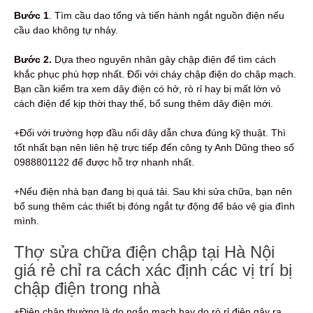
Bước 1
. Tìm cầu dao tổng và tiến hành ngắt nguồn điện nếu
cầu dao không tự nhảy.
Bước 2.
Dựa theo nguyên nhân gây chập điện để tìm cách
khắc phục phù hợp nhất. Đối với cháy chập điện do chập mạch.
Bạn cần kiểm tra xem dây điện có hở, rò rỉ hay bị mất lớn vỏ
cách điện để kịp thời thay thế, bổ sung thêm dây điện mới.
+Đối với trường hợp đầu nối dây dẫn chưa đúng kỹ thuật. Thì
tốt nhất bạn nên liên hệ trực tiếp đến công ty Anh Dũng theo số
0988801122 để được hỗ trợ nhanh nhất.
+Nếu điện nhà bạn đang bị quá tải. Sau khi sửa chữa, bạn nên
bổ sung thêm các thiết bị đóng ngắt tự động để bảo vệ gia đình
mình.
Thợ sửa chữa điện chập tại Hà Nội
giá rẻ chỉ ra cách xác định các vị trí bị
chập điện trong nhà
+Điện chập thường là do ngắn mạch hay do rò rỉ điện gây ra.