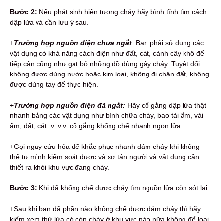
Bước 2:
Nếu phát sinh hiện tượng cháy hãy bình tĩnh tìm cách
dập lửa và cần lưu ý sau.
+
Trường hợp nguồn điện chưa ngắt
: Bạn phải sử dụng các
vật dụng có khả năng cách điện như đất, cát, cành cây khô để
tiếp cận cũng như gạt bỏ những đồ dùng gây cháy. Tuyệt đối
không được dùng nước hoặc kim loại, không đi chân đất, không
được dùng tay để thực hiện.
+
Trường hợp nguồn điện đã ngắt:
Hãy cố gắng dập lửa thật
nhanh bằng các vật dụng như bình chữa cháy, bao tải ẩm, vải
ẩm, đất, cát. v. v.v. cố gắng khống chế nhanh ngọn lửa.
+Gọi ngay cứu hỏa để khắc phục nhanh đám cháy khi không
thể tự mình kiểm soát được và sơ tán người và vật dụng cần
thiết ra khỏi khu vực đang cháy.
Bước 3:
Khi đã khống chế được cháy tìm nguồn lửa còn sót lại.
+Sau khi bạn đã phần nào không chế được đám cháy thì hãy
kiếm xem thử lửa có còn cháy ở khu vực nào nữa không để loại