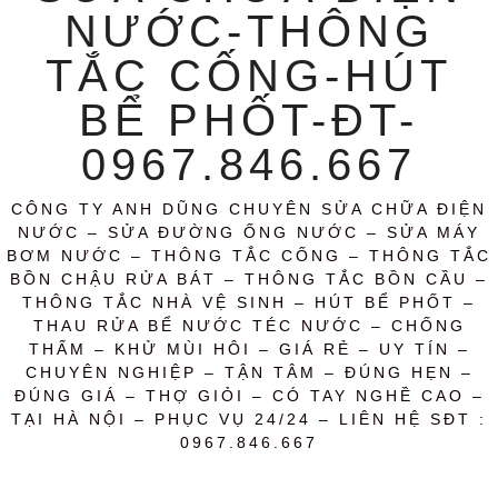
NƯỚC-THÔNG
TẮC CỐNG-HÚT
BỂ PHỐT-ĐT-
0967.846.667
CÔNG TY ANH DŨNG CHUYÊN SỬA CHỮA ĐIỆN
NƯỚC – SỬA ĐƯỜNG ỐNG NƯỚC – SỬA MÁY
BƠM NƯỚC – THÔNG TẮC CỐNG – THÔNG TẮC
BỒN CHẬU RỬA BÁT – THÔNG TẮC BỒN CẦU –
THÔNG TẮC NHÀ VỆ SINH – HÚT BỂ PHỐT –
THAU RỬA BỂ NƯỚC TÉC NƯỚC – CHỐNG
THẤM – KHỬ MÙI HÔI – GIÁ RẺ – UY TÍN –
CHUYÊN NGHIỆP – TẬN TÂM – ĐÚNG HẸN –
ĐÚNG GIÁ – THỢ GIỎI – CÓ TAY NGHỀ CAO –
TẠI HÀ NỘI – PHỤC VỤ 24/24 – LIÊN HỆ SĐT :
0967.846.667