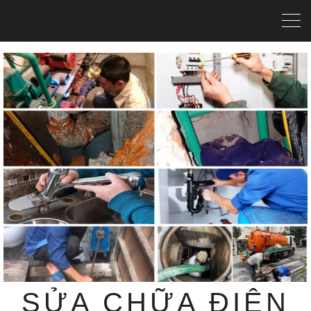
SỬA CHỮA ĐIỆN