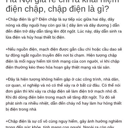
điện chập, chập điện là gì?
+
Chập điện là gì? Điện c
hập là sự tiếp xúc
giữa hai dây, dây
nóng và đây nguội hay còn gọi là ( dây âm và dây dương ) dẫn
đến điện trở dây dẫn tăng lên đột ngột. Lúc này, dây dẫn sinh ra
lửa điện và hủy hoại thiết bị điện.
+Nếu nguồn điện, mạch điện được gắn cầu chì hoặc cầu dao sẽ
tự động ngắt nguồn truyền đến nơi bị chạm. Hiện tượng chập
điện là mối nguy hiểm tới tính mạng của con người, vì khi chập
điện thường kéo theo hỏa hoạn gây thiệt mạng và tài sản.
+Đây là hiện tượng không hiếm gặp ở các công trình, nhà dân,
cơ quan, xí nghiệp và nó có thể xảy ra ở bất cứ đâu. Có thể nói
đơn giản thì khi xảy ra chập điện sẽ làm điện trở mạch nhỏ đi.
Khi đó dòng điện bên trong mạch sẽ tăng đột ngột. Từ đó sẽ
phát sinh ra nhiều nhiệt, dẫn đến cháy nổ hay làm hư hỏng thiết
bị điện trong nhà
+Chập điện là sự cố vô cùng nguy hiểm, gây ảnh hưởng nghiêm
trọng đến sức khỏe, tính mạng con người. Ngoài ra còn gây