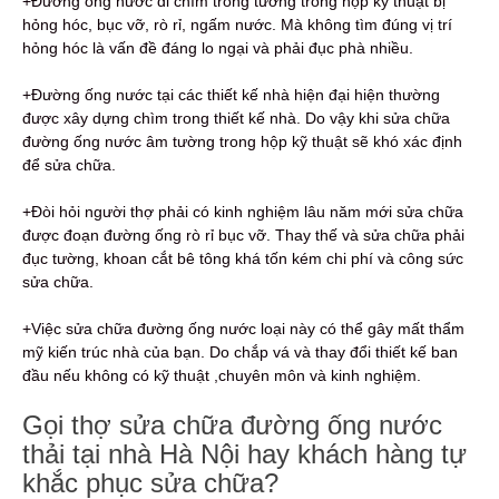
+Đường ống nước đi chìm trong tường trong hộp kỹ thuật bị
hỏng hóc, bục vỡ, rò rỉ, ngấm nước. Mà không tìm đúng vị trí
hỏng hóc là vấn đề đáng lo ngại và phải đục phà nhiều.
+Đường ống nước tại các thiết kế nhà hiện đại hiện thường
được xây dựng chìm trong thiết kế nhà. Do vậy khi sửa chữa
đường ống nước âm tường trong hộp kỹ thuật sẽ khó xác định
để sửa chữa.
+Đòi hỏi người thợ phải có kinh nghiệm lâu năm mới sửa chữa
được đoạn đường ống rò rỉ bục vỡ. Thay thế và sửa chữa phải
đục tường, khoan cắt bê tông khá tốn kém chi phí và công sức
sửa chữa.
+Việc sửa chữa đường ống nước loại này có thể gây mất thẩm
mỹ kiến trúc nhà của bạn. Do chắp vá và thay đổi thiết kế ban
đầu nếu không có kỹ thuật ,chuyên môn và kinh nghiệm.
Gọi thợ sửa chữa đường ống nước
thải tại nhà Hà Nội hay khách hàng tự
khắc phục sửa chữa?