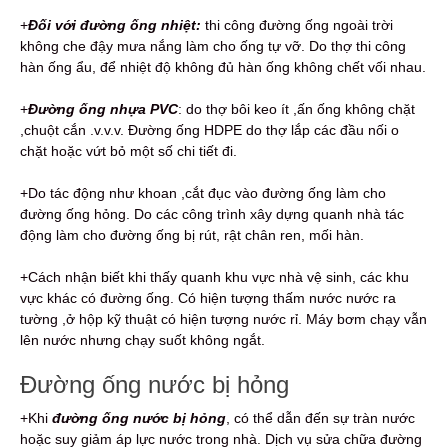
+
Đối với đường ống nhiệt:
thi công đường ống ngoài trời
không che đậy mưa nắng làm cho ống tự vỡ. Do thợ thi công
hàn ống ẩu, để nhiệt độ không đủ hàn ống không chết vối nhau.
+
Đường ống nhựa PVC
: do thợ bôi keo ít ,ấn ống không chặt
,chuột cắn .v.v.v. Đường ống HDPE do thợ lắp các đầu nối o
chặt hoặc vứt bỏ một số chi tiết đi.
+Do tác động như khoan ,cắt đục vào đường ống làm cho
đường ống hỏng. Do các công trình xây dựng quanh nhà tác
động làm cho đường ống bị rút, rật chân ren, mối hàn.
+Cách nhận biết khi thấy quanh khu vực nhà vệ sinh, các khu
vực khác có đường ống. Có hiện tượng thấm nước nước ra
tường ,ở hộp kỹ thuật có hiện tượng nước rỉ. Máy bơm chạy vẫn
lên nước nhưng chạy suốt không ngắt.
Đường ống nước bị hỏng
+Khi
đường ống nước bị hỏng
, có thể dẫn đến sự tràn nước
hoặc suy giảm áp lực nước trong nhà. Dịch vụ sửa chữa đường