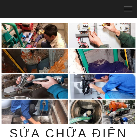
SỬA CHỮA ĐIỆN