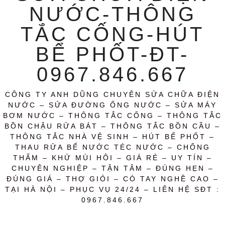
NƯỚC-THÔNG
TẮC CỐNG-HÚT
BỂ PHỐT-ĐT-
0967.846.667
CÔNG TY ANH DŨNG CHUYÊN SỬA CHỮA ĐIỆN
NƯỚC – SỬA ĐƯỜNG ỐNG NƯỚC – SỬA MÁY
BƠM NƯỚC – THÔNG TẮC CỐNG – THÔNG TẮC
BỒN CHẬU RỬA BÁT – THÔNG TẮC BỒN CẦU –
THÔNG TẮC NHÀ VỆ SINH – HÚT BỂ PHỐT –
THAU RỬA BỂ NƯỚC TÉC NƯỚC – CHỐNG
THẤM – KHỬ MÙI HÔI – GIÁ RẺ – UY TÍN –
CHUYÊN NGHIỆP – TẬN TÂM – ĐÚNG HẸN –
ĐÚNG GIÁ – THỢ GIỎI – CÓ TAY NGHỀ CAO –
TẠI HÀ NỘI – PHỤC VỤ 24/24 – LIÊN HỆ SĐT :
0967.846.667