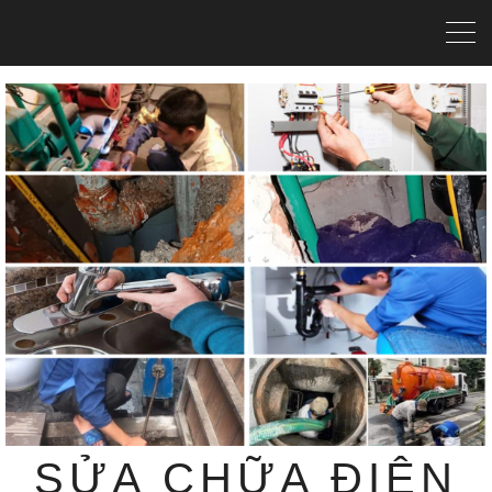
SỬA CHỮA ĐIỆN