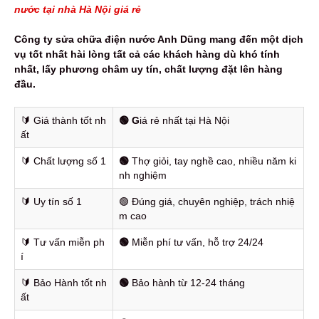
nước tại nhà Hà Nội giá rẻ
Công ty sửa chữa điện nước Anh Dũng mang đến một dịch
vụ tốt nhất hài lòng tất cả các khách hàng dù khó tính
nhất, lấy phương châm uy tín, chất lượng đặt lên hàng
đầu.
🔰️ Giá thành tốt nh
🟢 G
iá rẻ nhất tại Hà Nội
ất
🔰️ Chất lượng số 1
🟢
Thợ giỏi, tay nghề cao, nhiều năm ki
nh nghiệm
🔰️ Uy tín số 1
🟢 Đúng giá, chuyên nghiệp, trách nhiệ
m cao
🔰️ Tư vấn miễn ph
🟢
Miễn phí tư vấn, hỗ trợ 24/24
í
🔰️ Bảo Hành tốt nh
🟢
Bảo hành từ 12-24 tháng
ất