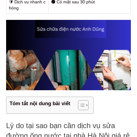
🔰️ Dịch vụ nhanh c
🟢
Có mặt sau 30 phút
hóng
Tóm tắt nội dung bài viết
Lý do tại sao bạn cần dịch vụ sửa
đường ống nước tại nhà Hà Nội giá rẻ