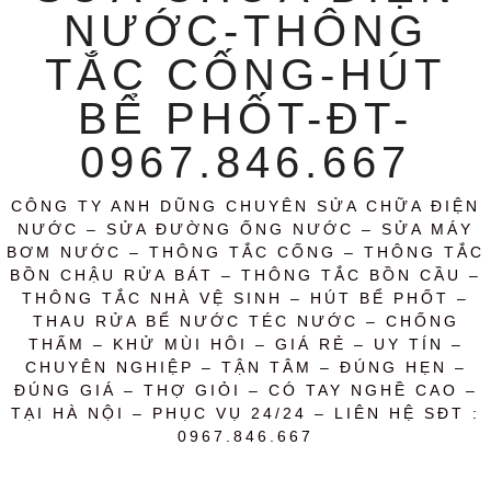
NƯỚC-THÔNG
TẮC CỐNG-HÚT
BỂ PHỐT-ĐT-
0967.846.667
CÔNG TY ANH DŨNG CHUYÊN SỬA CHỮA ĐIỆN
NƯỚC – SỬA ĐƯỜNG ỐNG NƯỚC – SỬA MÁY
BƠM NƯỚC – THÔNG TẮC CỐNG – THÔNG TẮC
BỒN CHẬU RỬA BÁT – THÔNG TẮC BỒN CẦU –
THÔNG TẮC NHÀ VỆ SINH – HÚT BỂ PHỐT –
THAU RỬA BỂ NƯỚC TÉC NƯỚC – CHỐNG
THẤM – KHỬ MÙI HÔI – GIÁ RẺ – UY TÍN –
CHUYÊN NGHIỆP – TẬN TÂM – ĐÚNG HẸN –
ĐÚNG GIÁ – THỢ GIỎI – CÓ TAY NGHỀ CAO –
TẠI HÀ NỘI – PHỤC VỤ 24/24 – LIÊN HỆ SĐT :
0967.846.667