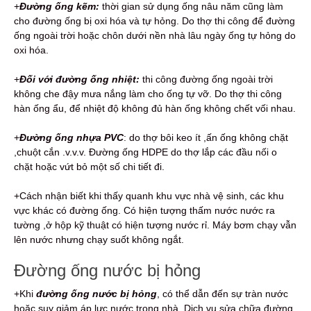
+
Đường ống kẽm:
thời gian sử dụng ống nâu năm cũng làm
cho đường ống bị oxi hóa và tự hỏng. Do thợ thi công để đường
ống ngoài trời hoặc chôn dưới nền nhà lâu ngày ống tự hỏng do
oxi hóa.
+
Đối với đường ống nhiệt:
thi công đường ống ngoài trời
không che đậy mưa nắng làm cho ống tự vỡ. Do thợ thi công
hàn ống ẩu, để nhiệt độ không đủ hàn ống không chết vối nhau.
+
Đường ống nhựa PVC
: do thợ bôi keo ít ,ấn ống không chặt
,chuột cắn .v.v.v. Đường ống HDPE do thợ lắp các đầu nối o
chặt hoặc vứt bỏ một số chi tiết đi.
+Cách nhận biết khi thấy quanh khu vực nhà vệ sinh, các khu
vực khác có đường ống. Có hiện tượng thấm nước nước ra
tường ,ở hộp kỹ thuật có hiện tượng nước rỉ. Máy bơm chạy vẫn
lên nước nhưng chạy suốt không ngắt.
Đường ống nước bị hỏng
+Khi
đường ống nước bị hỏng
, có thể dẫn đến sự tràn nước
hoặc suy giảm áp lực nước trong nhà. Dịch vụ sửa chữa đường