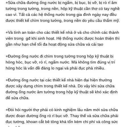
+Sửa chữa đường ống nước bị ngấm, bị bục, bị vỡ, bị rò rỉ âm
tường trong tường, trong nền, hộp kỹ thuật cần thợ có tay nghề
cao vì. Tất cả các hệ thống nước trong gia đình ngày nay đều
được thiết kế chìm trong tường, trong nền do yêu cầu thẩm mỹ.
+Và tính an toàn cho các thiết kế nhà ở và cho chính các thành
viên trong gđ khi sinh hoạt. Hệ thống nước được hoàn thiện thì
gần như hạn chế tối đa hoạt động sửa chữa và cải tạo
+Đường ống nước đi chìm trong tường trong hộp kỹ thuật bị
hỏng hóc, bục vỡ, rò rỉ, ngấm nước. Mà không tìm đúng vị trí
hỏng hóc là vấn đề đáng lo ngại và phải đục phà nhiều.
+Đường ống nước tại các thiết kế nhà hiện đại hiện thường
được xây dựng chìm trong thiết kế nhà. Do vậy khi sửa chữa
đường ống nước âm tường trong hộp kỹ thuật sẽ khó xác định
để sửa chữa.
+Đòi hỏi người thợ phải có kinh nghiệm lâu năm mới sửa chữa
được đoạn đường ống rò rỉ bục vỡ. Thay thế và sửa chữa phải
đục tường, khoan cắt bê tông khá tốn kém chi phí và công sức