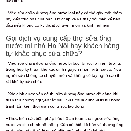
sửa chữa.
+Việc sửa chữa đường ống nước loại này có thể gây mất thẩm
mỹ kiến trúc nhà của bạn. Do chắp vá và thay đổi thiết kế ban
đầu nếu không có kỹ thuật ,chuyên môn và kinh nghiệm.
Gọi dịch vụ cung cấp thợ sửa ống
nước tại nhà Hà Nội hay khách hàng
tự khắc phục sửa chữa?
+Việc sửa chữa đường ống nước bị bục, bị vỡ, rò rỉ âm tường,
trong hộp kỹ thuật khó xác định nguyên nhân, vị trí sự cố. Nếu
người sửa không có chuyên môn và không có tay nghề cao thì
rất khó tự sửa chữa.
+Xác định được vấn đề thì sửa đường ống nước dễ dàng khi
tuân thủ những nguyên tắc sau. Sửa chữa đúng vị trí hư hỏng,
tránh tốn kém thời gian công sức lao động.
+Thực hiện các biện pháp bảo hộ an toàn cho người sửa ống
nước và cho chính hệ thống. Cần có thiết kế bản vẽ đường ống
nước của gđ để xử lý sự cố hiệu quả ,cho thiết kế nhà