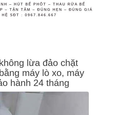
NH – HÚT BỂ PHỐT – THAU RỬA BỂ
P – TẬN TÂM – ĐÚNG HẸN – ĐÚNG GIÁ
 HỆ SĐT : 0967.846.667
 không lừa đảo chặt
ể bằng máy lò xo, máy
bảo hành 24 tháng