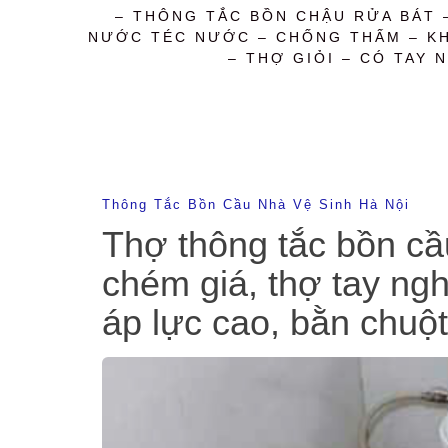
– THÔNG TẮC BỒN CHẬU RỬA BÁT 
NƯỚC TÉC NƯỚC – CHỐNG THẤM – KHỬ
– THỢ GIỎI – CÓ TAY N
Thông Tắc Bồn Cầu Nhà Vệ Sinh Hà Nội
Thợ thông tắc bồn cầu
chém giá, thợ tay ngh
áp lực cao, bằn chuộ