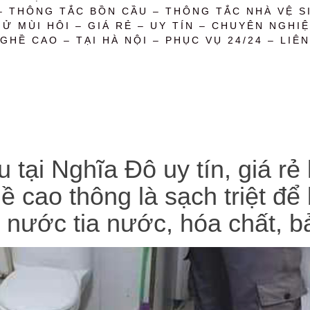
– THÔNG TẮC BỒN CẦU – THÔNG TẮC NHÀ VỆ SI
 MÙI HÔI – GIÁ RẺ – UY TÍN – CHUYÊN NGHIỆ
GHỀ CAO – TẠI HÀ NỘI – PHỤC VỤ 24/24 – LIÊN
 tại Nghĩa Đô uy tín, giá rẻ
ề cao thông là sạch triệt đ
t nước tia nước, hóa chất, 