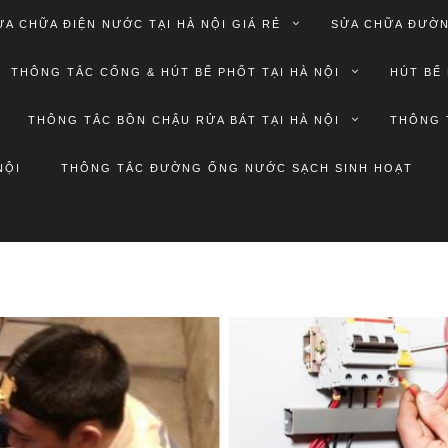
ỬA CHỮA ĐIỆN NƯỚC TẠI HÀ NỘI GIÁ RẺ
SỬA CHỮA ĐƯỜN
THÔNG TẮC CỐNG & HÚT BỂ PHỐT TẠI HÀ NỘI
HÚT BỂ 
THÔNG TẮC BỒN CHẬU RỬA BÁT TẠI HÀ NỘI
THÔNG 
NỘI
THÔNG TẮC ĐƯỜNG ỐNG NƯỚC SẠCH SINH HOẠT