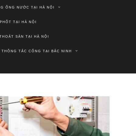
G ỐNG NƯỚC TẠI HÀ NỘI
PHỐT TẠI HÀ NỘI
THOÁT SÀN TẠI HÀ NỘI
THÔNG TẮC CỐNG TẠI BẮC NINH