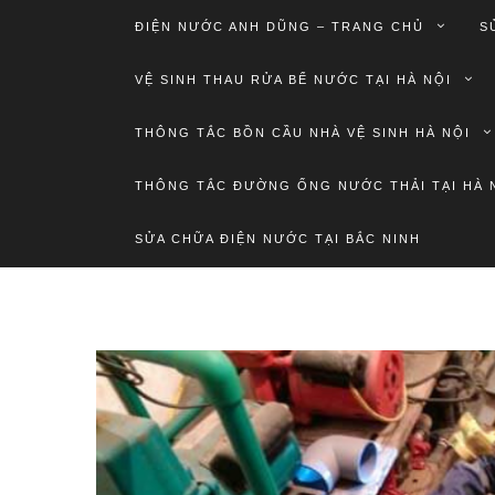
ĐIỆN NƯỚC ANH DŨNG – TRANG CHỦ
S
VỆ SINH THAU RỬA BỂ NƯỚC TẠI HÀ NỘI
THÔNG TẮC BỒN CẦU NHÀ VỆ SINH HÀ NỘI
THÔNG TẮC ĐƯỜNG ỐNG NƯỚC THẢI TẠI HÀ 
SỬA CHỮA ĐIỆN NƯỚC TẠI BẮC NINH