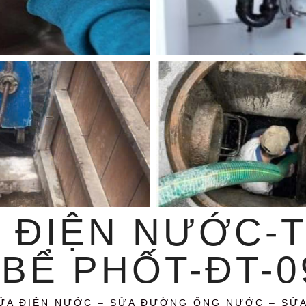
 ĐIỆN NƯỚC-
BỂ PHỐT-ĐT-09
ỮA ĐIỆN NƯỚC – SỬA ĐƯỜNG ỐNG NƯỚC – SỬ