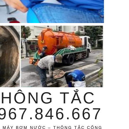
THÔNG TẮC
67.846.667
A MÁY BƠM NƯỚC – THÔNG TẮC CỐNG