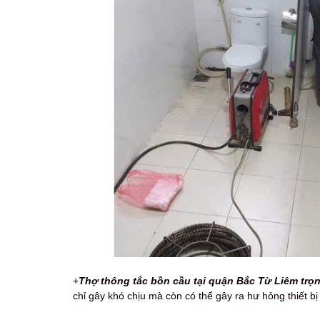
+
Thợ th
ông tắc bồn cầu tại quận Bắc Từ Liêm trọn 
chỉ gây khó chịu mà còn có thể gây ra hư hỏng thiết b