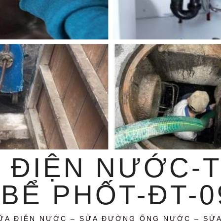
 ĐIỆN NƯỚC-
BỂ PHỐT-ĐT-09
ỮA ĐIỆN NƯỚC – SỬA ĐƯỜNG ỐNG NƯỚC – SỬ