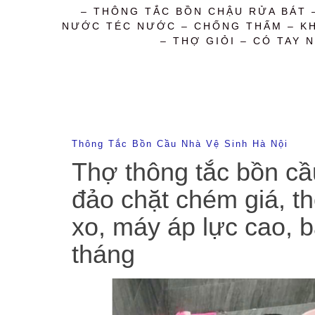
– THÔNG TẮC BỒN CHẬU RỬA BÁT 
NƯỚC TÉC NƯỚC – CHỐNG THẤM – KHỬ
– THỢ GIỎI – CÓ TAY N
Thông Tắc Bồn Cầu Nhà Vệ Sinh Hà Nội
Thợ thông tắc bồn cầu
đảo chặt chém giá, th
xo, máy áp lực cao, 
tháng