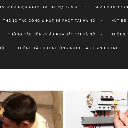
ỬA CHỮA ĐIỆN NƯỚC TẠI HÀ NỘI GIÁ RẺ
SỬA CHỮA ĐƯỜN
THÔNG TẮC CỐNG & HÚT BỂ PHỐT TẠI HÀ NỘI
HÚT BỂ 
THÔNG TẮC BỒN CHẬU RỬA BÁT TẠI HÀ NỘI
THÔNG 
NỘI
THÔNG TẮC ĐƯỜNG ỐNG NƯỚC SẠCH SINH HOẠT