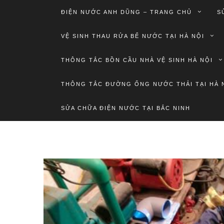
ĐIỆN NƯỚC ANH DŨNG – TRANG CHỦ
S
VỆ SINH THAU RỬA BỂ NƯỚC TẠI HÀ NỘI
THÔNG TẮC BỒN CẦU NHÀ VỆ SINH HÀ NỘI
THÔNG TẮC ĐƯỜNG ỐNG NƯỚC THẢI TẠI HÀ 
SỬA CHỮA ĐIỆN NƯỚC TẠI BẮC NINH