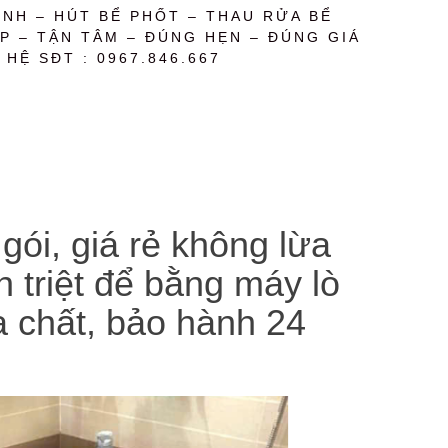
NH – HÚT BỂ PHỐT – THAU RỬA BỂ
P – TẬN TÂM – ĐÚNG HẸN – ĐÚNG GIÁ
 HỆ SĐT : 0967.846.667
gói, giá rẻ không lừa
 triệt để bằng máy lò
a chất, bảo hành 24