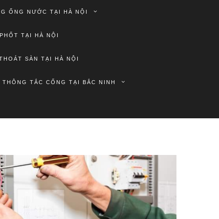
G ỐNG NƯỚC TẠI HÀ NỘI
PHỐT TẠI HÀ NỘI
THOÁT SÀN TẠI HÀ NỘI
THÔNG TẮC CỐNG TẠI BẮC NINH