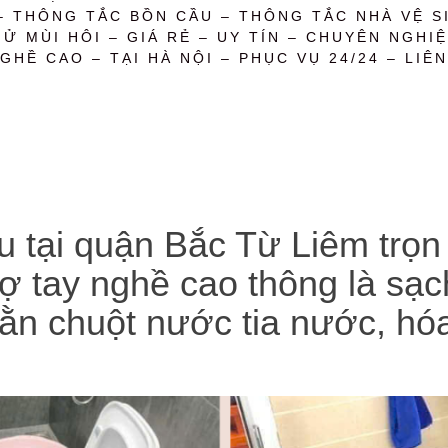
– THÔNG TẮC BỒN CẦU – THÔNG TẮC NHÀ VỆ SI
 MÙI HÔI – GIÁ RẺ – UY TÍN – CHUYÊN NGHIỆ
GHỀ CAO – TẠI HÀ NỘI – PHỤC VỤ 24/24 – LIÊN
 tại quận Bắc Từ Liêm trọn 
ợ tay nghề cao thông là sạch
bằn chuột nước tia nước, hó