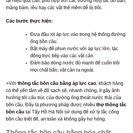
lại hiệu quả cao, phù hợp với các trường hợp tắc do bẩn,
mảng bám, rêu hay các vật thể mềm dễ bị trôi.
Các bước thực hiện:
Đưa đầu xịt áp lực vào trong hệ thống đường
ống bồn cầu.
Bật máy để phun nước với áp lực lớn, tác
động trực tiếp vào các vật cản.
Đảm bảo dòng nước đủ mạnh để cuốn trôi
mọi chất bẩn, vật cản ra ngoài.
+Với
thông tắc bồn cầu bằng áp lực cao
, khách hàng
có thể yên tâm về độ sạch sẽ, nhanh chóng, ít gây ảnh
hưởng tới cấu trúc của đường ống thoát nước thải của
bồn cầu. Đây là phương pháp được nhiều
thợ thông tắc
bồn cầu
tại Tây Hồ Hà Nội sử dụng để xử lý tắc cống
bồn cầu triệt để, an toàn và không gây hư hỏng.
Thông tắc bồn cầu bằng hóa chất,