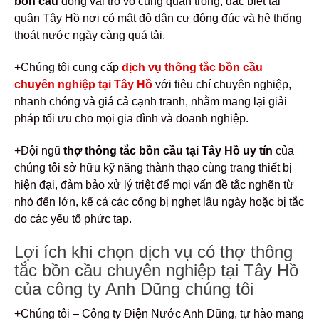
bồn cầu
đóng vai trò vô cùng quan trọng, đặc biệt tại
quận Tây Hồ nơi có mật độ dân cư đông đúc và hệ thống
thoát nước ngày càng quá tải.
+Chúng tôi cung cấp
dịch vụ thông tắc bồn cầu
chuyên nghiệp tại Tây Hồ
với tiêu chí chuyên nghiệp,
nhanh chóng và giá cả cạnh tranh, nhằm mang lại giải
pháp tối ưu cho mọi gia đình và doanh nghiệp.
+Đội ngũ
thợ thông tắc bồn cầu tại Tây Hồ uy tín
của
chúng tôi sở hữu kỹ năng thành thạo cùng trang thiết bị
hiện đại, đảm bảo xử lý triệt để mọi vấn đề tắc nghẽn từ
nhỏ đến lớn, kể cả các cống bị nghẹt lâu ngày hoặc bị tắc
do các yếu tố phức tạp.
Lợi ích khi chọn dịch vụ có thợ thông
tắc bồn cầu chuyên nghiệp tại Tây Hồ
của công ty Anh Dũng chúng tôi
+Chúng tôi – Công ty Điện Nước Anh Dũng, tự hào mang