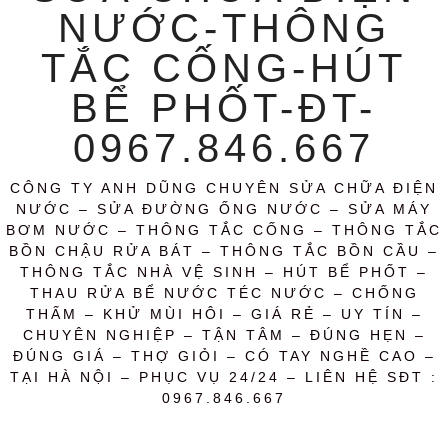
NƯỚC-THÔNG
TẮC CỐNG-HÚT
BỂ PHỐT-ĐT-
0967.846.667
CÔNG TY ANH DŨNG CHUYÊN SỬA CHỮA ĐIỆN
NƯỚC – SỬA ĐƯỜNG ỐNG NƯỚC – SỬA MÁY
BƠM NƯỚC – THÔNG TẮC CỐNG – THÔNG TẮC
BỒN CHẬU RỬA BÁT – THÔNG TẮC BỒN CẦU –
THÔNG TẮC NHÀ VỆ SINH – HÚT BỂ PHỐT –
THAU RỬA BỂ NƯỚC TÉC NƯỚC – CHỐNG
THẤM – KHỬ MÙI HÔI – GIÁ RẺ – UY TÍN –
CHUYÊN NGHIỆP – TẬN TÂM – ĐÚNG HẸN –
ĐÚNG GIÁ – THỢ GIỎI – CÓ TAY NGHỀ CAO –
TẠI HÀ NỘI – PHỤC VỤ 24/24 – LIÊN HỆ SĐT :
0967.846.667