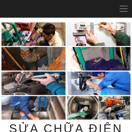
SỬA CHỮA ĐIỆN