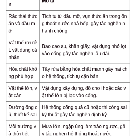
Mô tả
n
Rác thải thức
Tích tụ từ dầu mỡ, vụn thức ăn trong ốn
ăn và dầu m
g thoát nước nhà bếp, gây tắc nghẽn n
ỡ
hanh chóng.
Vật thể rơi rớ
Bao cao su, khăn giấy, vật dụng nhỏ lọt
t, vật dụng cá
vào cống gây tắc nghẽn lâu dài.
nhân
Hóa chất khô
Tẩy rửa bằng hóa chất mạnh gây hại ch
ng phù hợp
o hệ thống, tích tụ cặn bẩn.
Vật thể lớn, v
Vật dụng xây dựng, đồ chơi hoặc các v
ật cản
ật thể lớn bị lạc vào cống.
Đường ống c
Hệ thống cống quá cũ hoặc thi công sai
ũ, thiết kế sai
kỹ thuật gây tắc nghẽn định kỳ.
Môi trường v
Mưa lớn, ngập úng làm trào ngược, gâ
à thời tiết
y tắc nghẽn hệ thống thoát nước