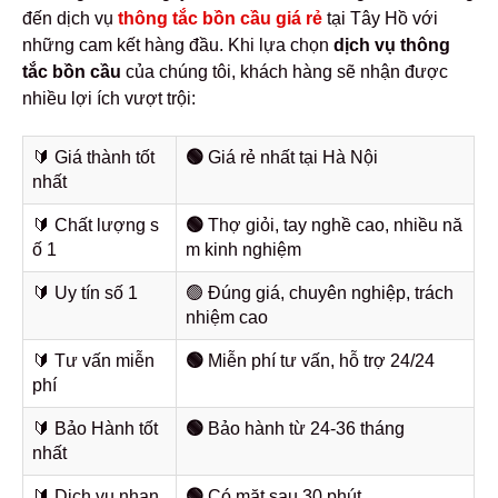
đến dịch vụ
thông tắc bồn cầu giá rẻ
tại Tây Hồ với
những cam kết hàng đầu. Khi lựa chọn
dịch vụ thông
tắc bồn cầu
của chúng tôi, khách hàng sẽ nhận được
nhiều lợi ích vượt trội:
🔰️ Giá thành tốt
🟢
Giá rẻ nhất tại Hà Nội
nhất
🔰️ Chất lượng s
🟢
Thợ giỏi, tay nghề cao, nhiều nă
ố 1
m kinh nghiệm
🔰️ Uy tín số 1
🟢 Đúng giá, chuyên nghiệp, trách
nhiệm cao
🔰️ Tư vấn miễn
🟢
Miễn phí tư vấn, hỗ trợ 24/24
phí
🔰️ Bảo Hành tốt
🟢
Bảo hành từ 24-36 tháng
nhất
🔰️ Dịch vụ nhan
🟢
Có mặt sau 30 phút