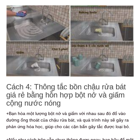
Cách 4: Thông tắc bồn chậu rửa bát
giá rẻ bằng hỗn hợp bột nở và giấm
cộng nước nóng
+Bạn hòa một lượng bột nở và giấm với nhau sau đó đổ vào
đường ống thoát của chậu rửa bát, và quá trình này sẽ gây ra
phản ứng hóa học, giúp cho các cặn bẩn gây tắc được loại bỏ.
+Nếu như cách trên vẫn chưa thông được ngay, bạn hãy đổ một