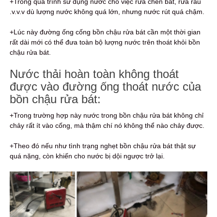
+Trong quá trình sử dụng nước cho việc rửa chén bát, rửa rau
.v.v.v dù lượng nước không quá lớn, nhưng nước rút quá chậm.
+Lúc này đường ống cống bồn chậu rửa bát cần một thời gian
rất dài mới có thể đưa toàn bộ lượng nước trên thoát khỏi bồn
chậu rửa bát.
Nước thải hoàn toàn không thoát
được vào đường ống thoát nước của
bồn chậu rửa bát:
+Trong trường hợp này nước trong bồn chậu rửa bát không chỉ
chảy rất ít vào cống, mà thậm chí nó không thể nào chảy được.
+Theo đó nếu như tình trạng nghẹt bồn chậu rửa bát thật sự
quá nặng, còn khiến cho nước bị dội ngược trở lại.