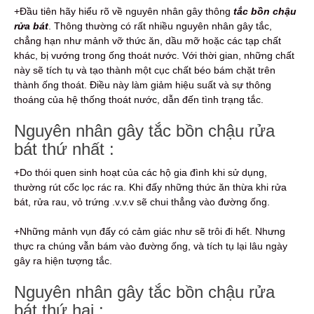
+Đầu tiên hãy hiểu rõ về nguyên nhân gây thông
tắc bồn chậu
rửa bát
. Thông thường có rất nhiều nguyên nhân gây tắc,
chẳng hạn như mảnh vỡ thức ăn, dầu mỡ hoặc các tạp chất
khác, bị vướng trong ống thoát nước. Với thời gian, những chất
này sẽ tích tụ và tạo thành một cục chất béo bám chặt trên
thành ống thoát. Điều này làm giảm hiệu suất và sự thông
thoáng của hệ thống thoát nước, dẫn đến tình trạng tắc.
Nguyên nhân gây tắc bồn chậu rửa
bát thứ nhất :
+Do thói quen sinh hoạt của các hộ gia đình khi sử dụng,
thường rút cốc lọc rác ra. Khi đấy những thức ăn thừa khi rửa
bát, rửa rau, vỏ trứng .v.v.v sẽ chui thẳng vào đường ống.
+Những mảnh vụn đấy có cảm giác như sẽ trôi đi hết. Nhưng
thực ra chúng vẫn bám vào đường ống, và tích tụ lại lâu ngày
gây ra hiện tượng tắc.
Nguyên nhân gây tắc bồn chậu rửa
bát thứ hai :