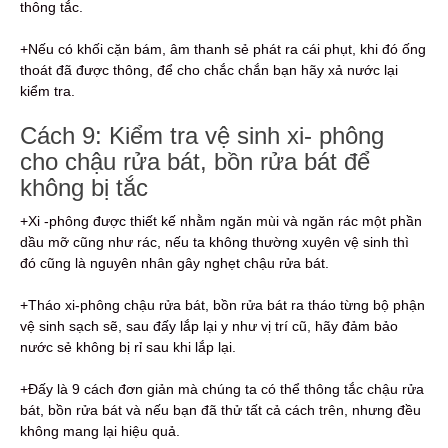
thông tắc.
+Nếu có khối cặn bám, âm thanh sẻ phát ra cái phụt, khi đó ống
thoát đã được thông, để cho chắc chắn bạn hãy xả nước lại
kiểm tra.
Cách 9: Kiểm tra vệ sinh xi- phông
cho chậu rửa bát, bồn rửa bát để
không bị tắc
+Xi -phông được thiết kế nhằm ngăn mùi và ngăn rác một phần
dầu mỡ cũng như rác, nếu ta không thường xuyên vệ sinh thì
đó cũng là nguyên nhân gây nghẹt chậu rửa bát.
+Tháo xi-phông chậu rửa bát, bồn rửa bát ra tháo từng bộ phận
vệ sinh sạch sẽ, sau đấy lắp lại y như vị trí cũ, hãy đảm bảo
nước sẻ không bị rỉ sau khi lắp lại.
+Đấy là 9 cách đơn giản mà chúng ta có thể thông tắc chậu rửa
bát, bồn rửa bát và nếu bạn đã thử tất cả cách trên, nhưng đều
không mang lại hiệu quả.