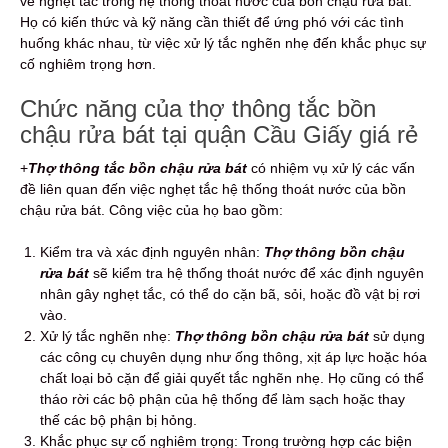
về nghẹt tắc trong hệ thống thoát nước của bồn chậu rửa bát.
Họ có kiến thức và kỹ năng cần thiết để ứng phó với các tình
huống khác nhau, từ việc xử lý tắc nghẽn nhẹ đến khắc phục sự
cố nghiêm trọng hơn.
Chức năng của thợ thông tắc bồn
chậu rửa
b
át tại quận Cầu Giấy giá rẻ
+
Thợ thông tắc bồn chậu rửa bát
có nhiệm vụ xử lý các vấn
đề liên quan đến việc nghẹt tắc hệ thống thoát nước của bồn
chậu rửa bát. Công việc của họ bao gồm:
Kiểm tra và xác định nguyên nhân:
Thợ thông bồn chậu
rửa bát
sẽ kiểm tra hệ thống thoát nước để xác định nguyên
nhân gây nghẹt tắc, có thể do cặn bã, sỏi, hoặc đồ vật bị rơi
vào.
Xử lý tắc nghẽn nhẹ:
Thợ thông bồn chậu rửa bát
sử dụng
các công cụ chuyên dụng như ống thông, xịt áp lực hoặc hóa
chất loại bỏ cặn để giải quyết tắc nghẽn nhẹ. Họ cũng có thể
tháo rời các bộ phận của hệ thống để làm sạch hoặc thay
thế các bộ phận bị hỏng.
Khắc phục sự cố nghiêm trọng: Trong trường hợp các biện