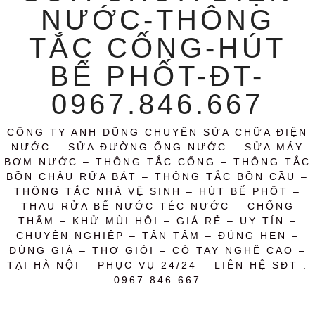
NƯỚC-THÔNG
TẮC CỐNG-HÚT
BỂ PHỐT-ĐT-
0967.846.667
CÔNG TY ANH DŨNG CHUYÊN SỬA CHỮA ĐIỆN
NƯỚC – SỬA ĐƯỜNG ỐNG NƯỚC – SỬA MÁY
BƠM NƯỚC – THÔNG TẮC CỐNG – THÔNG TẮC
BỒN CHẬU RỬA BÁT – THÔNG TẮC BỒN CẦU –
THÔNG TẮC NHÀ VỆ SINH – HÚT BỂ PHỐT –
THAU RỬA BỂ NƯỚC TÉC NƯỚC – CHỐNG
THẤM – KHỬ MÙI HÔI – GIÁ RẺ – UY TÍN –
CHUYÊN NGHIỆP – TẬN TÂM – ĐÚNG HẸN –
ĐÚNG GIÁ – THỢ GIỎI – CÓ TAY NGHỀ CAO –
TẠI HÀ NỘI – PHỤC VỤ 24/24 – LIÊN HỆ SĐT :
0967.846.667