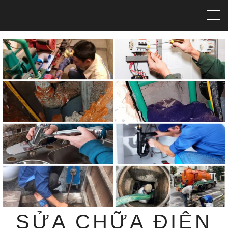
SỬA CHỮA ĐIỆN