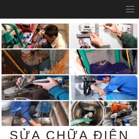
SỬA CHỮA ĐIỆN