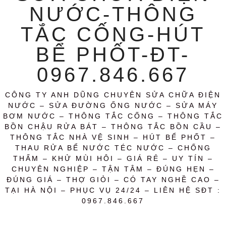
NƯỚC-THÔNG
TẮC CỐNG-HÚT
BỂ PHỐT-ĐT-
0967.846.667
CÔNG TY ANH DŨNG CHUYÊN SỬA CHỮA ĐIỆN
NƯỚC – SỬA ĐƯỜNG ỐNG NƯỚC – SỬA MÁY
BƠM NƯỚC – THÔNG TẮC CỐNG – THÔNG TẮC
BỒN CHẬU RỬA BÁT – THÔNG TẮC BỒN CẦU –
THÔNG TẮC NHÀ VỆ SINH – HÚT BỂ PHỐT –
THAU RỬA BỂ NƯỚC TÉC NƯỚC – CHỐNG
THẤM – KHỬ MÙI HÔI – GIÁ RẺ – UY TÍN –
CHUYÊN NGHIỆP – TẬN TÂM – ĐÚNG HẸN –
ĐÚNG GIÁ – THỢ GIỎI – CÓ TAY NGHỀ CAO –
TẠI HÀ NỘI – PHỤC VỤ 24/24 – LIÊN HỆ SĐT :
0967.846.667