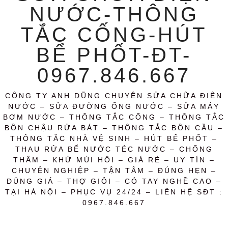
NƯỚC-THÔNG
TẮC CỐNG-HÚT
BỂ PHỐT-ĐT-
0967.846.667
CÔNG TY ANH DŨNG CHUYÊN SỬA CHỮA ĐIỆN
NƯỚC – SỬA ĐƯỜNG ỐNG NƯỚC – SỬA MÁY
BƠM NƯỚC – THÔNG TẮC CỐNG – THÔNG TẮC
BỒN CHẬU RỬA BÁT – THÔNG TẮC BỒN CẦU –
THÔNG TẮC NHÀ VỆ SINH – HÚT BỂ PHỐT –
THAU RỬA BỂ NƯỚC TÉC NƯỚC – CHỐNG
THẤM – KHỬ MÙI HÔI – GIÁ RẺ – UY TÍN –
CHUYÊN NGHIỆP – TẬN TÂM – ĐÚNG HẸN –
ĐÚNG GIÁ – THỢ GIỎI – CÓ TAY NGHỀ CAO –
TẠI HÀ NỘI – PHỤC VỤ 24/24 – LIÊN HỆ SĐT :
0967.846.667