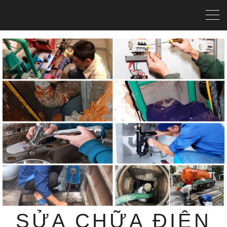
SỬA CHỮA ĐIỆN