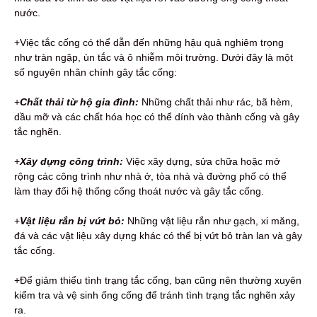
nước.
+Việc tắc cống có thể dẫn đến những hậu quả nghiêm trọng
như tràn ngập, ùn tắc và ô nhiễm môi trường. Dưới đây là một
số nguyên nhân chính gây tắc cống:
+
Chất thải từ hộ gia đình:
Những chất thải như rác, bã hèm,
dầu mỡ và các chất hóa học có thể dính vào thành cống và gây
tắc nghẽn.
+
Xây dựng công trình:
Việc xây dựng, sửa chữa hoặc mở
rộng các công trình như nhà ở, tòa nhà và đường phố có thể
làm thay đổi hệ thống cống thoát nước và gây tắc cống.
+
Vật liệu rắn bị vứt bỏ:
Những vật liệu rắn như gạch, xi măng,
đá và các vật liệu xây dựng khác có thể bị vứt bỏ tràn lan và gây
tắc cống.
+Để giảm thiểu tình trạng tắc cống,
bạn cũng nên thường xuyên
kiểm tra và vệ sinh ống cống để tránh tình trạng tắc nghẽn xảy
ra.