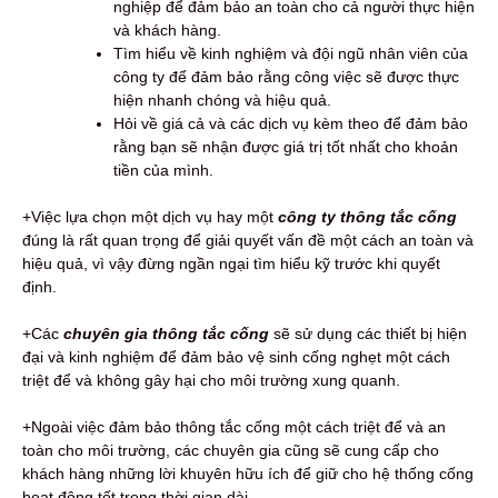
nghiệp để đảm bảo an toàn cho cả người thực hiện
và khách hàng.
Tìm hiểu về kinh nghiệm và đội ngũ nhân viên của
công ty để đảm bảo rằng công việc sẽ được thực
hiện nhanh chóng và hiệu quả.
Hỏi về giá cả và các dịch vụ kèm theo để đảm bảo
rằng bạn sẽ nhận được giá trị tốt nhất cho khoản
tiền của mình.
+Việc lựa chọn một dịch vụ hay một
công ty thông tắc cống
đúng là rất quan trọng để giải quyết vấn đề một cách an toàn và
hiệu quả, vì vậy đừng ngần ngại tìm hiểu kỹ trước khi quyết
định.
+Các
chuyên gia thông tắc cống
sẽ sử dụng các thiết bị hiện
đại và kinh nghiệm để đảm bảo vệ sinh cống nghẹt một cách
triệt để và không gây hại cho môi trường xung quanh.
+Ngoài việc đảm bảo thông tắc cống một cách triệt để và an
toàn cho môi trường, các chuyên gia cũng sẽ cung cấp cho
khách hàng những lời khuyên hữu ích để giữ cho hệ thống cống
hoạt động tốt trong thời gian dài.