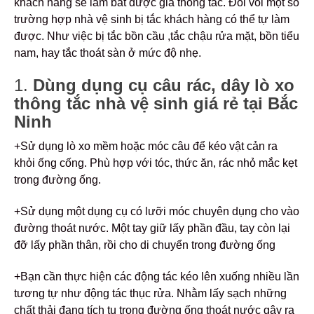
khách hàng sẽ lắm bắt được giá thông tắc. Đối vối một số
trường hợp nhà vệ sinh bị tắc khách hàng có thể tự làm
được. Như việc bị tắc bồn cầu ,tắc chậu rửa mặt, bồn tiểu
nam, hay tắc thoát sàn ở mức độ nhẹ.
1.
Dùng dụng cụ câu rác, dây lò xo
thông tắc nhà vệ sinh giá rẻ tại Bắc
Ninh
+Sử dụng lò xo mềm hoặc móc câu để kéo vật cản ra
khỏi ống cống. Phù hợp với tóc, thức ăn, rác nhỏ mắc kẹt
trong đường ống.
+Sử dụng một dụng cụ có lưỡi móc chuyên dụng cho vào
đường thoát nước. Một tay giữ lấy phần đầu, tay còn lại
đỡ lấy phần thân, rồi cho di chuyển trong đường ống
+Bạn cần thực hiện các động tác kéo lên xuống nhiều lần
tương tự như động tác thục rửa. Nhằm lấy sạch những
chất thải đang tích tụ trong đường ống thoát nước gây ra