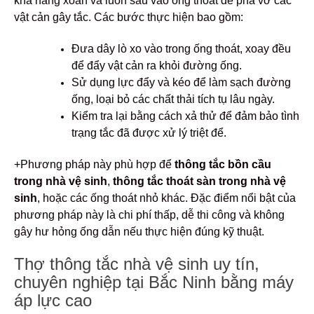
khả năng xoắn và luồn sâu vào ống thoát để phá vỡ các
vật cản gây tắc. Các bước thực hiện bao gồm:
Đưa dây lò xo vào trong ống thoát, xoay đều
để đẩy vật cản ra khỏi đường ống.
Sử dụng lực đẩy và kéo để làm sạch đường
ống, loại bỏ các chất thải tích tụ lâu ngày.
Kiểm tra lại bằng cách xả thử để đảm bảo tình
trạng tắc đã được xử lý triệt để.
+Phương pháp này phù hợp để
thông tắc bồn cầu
trong nhà vệ sinh
,
thông tắc thoát sàn trong nhà vệ
sinh
, hoặc các ống thoát nhỏ khác. Đặc điểm nổi bật của
phương pháp này là chi phí thấp, dễ thi công và không
gây hư hỏng ống dẫn nếu thực hiện đúng kỹ thuật.
Thợ thông tắc nhà vệ sinh uy tín,
chuyên nghiệp tại Bắc Ninh bằng máy
áp lực cao