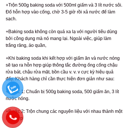
+Trộn 500g baking soda với 500ml giấm và 3 lít nước sôi.
Đổ hỗn hợp vào cống, chờ 3-5 giờ rồi xả nước để làm
sạch.
+Baking soda không còn quá xa lạ với người tiêu dùng
bởi công dụng mà nó mang lại. Ngoài việc, giúp làm
trắng răng, áo quần,
+Khi baking soda khi kết hợp với giấm ăn và nước nóng
sẽ tạo ra hỗn hợp giúp thông tắc đường ống cống chậu
rửa bát, chậu rửa mặt, bồn cầu v. v. v cực kỳ hiệu quả
đấy.
Khách hàng chỉ cần thực hiện đơn giản như sau:
+Bước 1: Chuẩn bị 500g baking soda, 500 giấm ăn, 3 lít
nước nóng.
+Bước 2: Trộn chung các nguyên liệu với nhau thành một
hỗn hợp