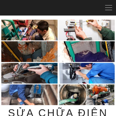
SỬA CHỮA ĐIỆN