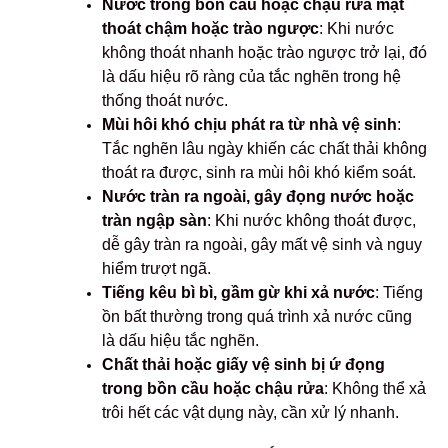
Nước trong bồn cầu hoặc chậu rửa mặt
thoát chậm hoặc trào ngược
: Khi nước
không thoát nhanh hoặc trào ngược trở lại, đó
là dấu hiệu rõ ràng của tắc nghẽn trong hệ
thống thoát nước.
Mùi hôi khó chịu phát ra từ nhà vệ sinh
:
Tắc nghẽn lâu ngày khiến các chất thải không
thoát ra được, sinh ra mùi hôi khó kiểm soát.
Nước tràn ra ngoài, gây đọng nước hoặc
tràn ngập sàn
: Khi nước không thoát được,
dễ gây tràn ra ngoài, gây mất vệ sinh và nguy
hiểm trượt ngã.
Tiếng kêu bì bì, gầm gừ khi xả nước
: Tiếng
ồn bất thường trong quá trình xả nước cũng
là dấu hiệu tắc nghẽn.
Chất thải hoặc giấy vệ sinh bị ứ đọng
trong bồn cầu hoặc chậu rửa
: Không thể xả
trôi hết các vật dụng này, cần xử lý nhanh.