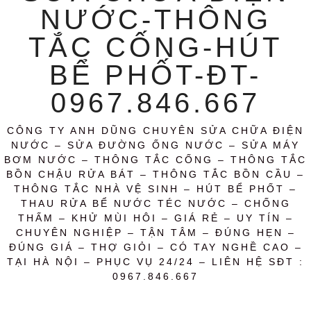
NƯỚC-THÔNG
TẮC CỐNG-HÚT
BỂ PHỐT-ĐT-
0967.846.667
CÔNG TY ANH DŨNG CHUYÊN SỬA CHỮA ĐIỆN
NƯỚC – SỬA ĐƯỜNG ỐNG NƯỚC – SỬA MÁY
BƠM NƯỚC – THÔNG TẮC CỐNG – THÔNG TẮC
BỒN CHẬU RỬA BÁT – THÔNG TẮC BỒN CẦU –
THÔNG TẮC NHÀ VỆ SINH – HÚT BỂ PHỐT –
THAU RỬA BỂ NƯỚC TÉC NƯỚC – CHỐNG
THẤM – KHỬ MÙI HÔI – GIÁ RẺ – UY TÍN –
CHUYÊN NGHIỆP – TẬN TÂM – ĐÚNG HẸN –
ĐÚNG GIÁ – THỢ GIỎI – CÓ TAY NGHỀ CAO –
TẠI HÀ NỘI – PHỤC VỤ 24/24 – LIÊN HỆ SĐT :
0967.846.667