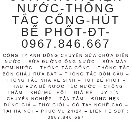
NƯỚC-THÔNG
TẮC CỐNG-HÚT
BỂ PHỐT-ĐT-
0967.846.667
CÔNG TY ANH DŨNG CHUYÊN SỬA CHỮA ĐIỆN
NƯỚC – SỬA ĐƯỜNG ỐNG NƯỚC – SỬA MÁY
BƠM NƯỚC – THÔNG TẮC CỐNG – THÔNG TẮC
BỒN CHẬU RỬA BÁT – THÔNG TẮC BỒN CẦU –
THÔNG TẮC NHÀ VỆ SINH – HÚT BỂ PHỐT –
THAU RỬA BỂ NƯỚC TÉC NƯỚC – CHỐNG
THẤM – KHỬ MÙI HÔI – GIÁ RẺ – UY TÍN –
CHUYÊN NGHIỆP – TẬN TÂM – ĐÚNG HẸN –
ĐÚNG GIÁ – THỢ GIỎI – CÓ TAY NGHỀ CAO –
TẠI HÀ NỘI – PHỤC VỤ 24/24 – LIÊN HỆ SĐT :
0967.846.667