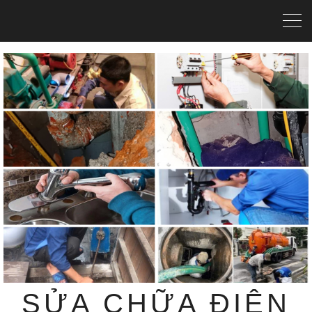
SỬA CHỮA ĐIỆN