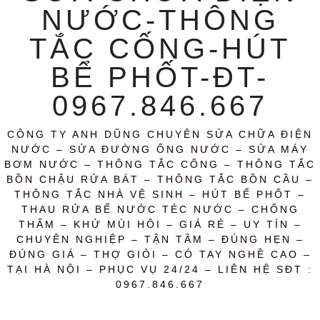
NƯỚC-THÔNG
TẮC CỐNG-HÚT
BỂ PHỐT-ĐT-
0967.846.667
CÔNG TY ANH DŨNG CHUYÊN SỬA CHỮA ĐIỆN
NƯỚC – SỬA ĐƯỜNG ỐNG NƯỚC – SỬA MÁY
BƠM NƯỚC – THÔNG TẮC CỐNG – THÔNG TẮC
BỒN CHẬU RỬA BÁT – THÔNG TẮC BỒN CẦU –
THÔNG TẮC NHÀ VỆ SINH – HÚT BỂ PHỐT –
THAU RỬA BỂ NƯỚC TÉC NƯỚC – CHỐNG
THẤM – KHỬ MÙI HÔI – GIÁ RẺ – UY TÍN –
CHUYÊN NGHIỆP – TẬN TÂM – ĐÚNG HẸN –
ĐÚNG GIÁ – THỢ GIỎI – CÓ TAY NGHỀ CAO –
TẠI HÀ NỘI – PHỤC VỤ 24/24 – LIÊN HỆ SĐT :
0967.846.667