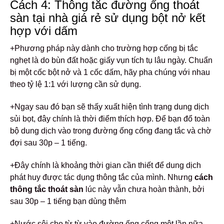
Cách 4: Thông tắc đường ống thoát
sàn tại nhà giá rẻ sử dụng
bột nở kết
hợp với dấm
+Phương pháp này dành cho trường hợp cống bị tắc
nghẹt là do bùn đất hoặc giấy vụn tích tụ lâu ngày. Chuẩn
bị một cốc bột nở và 1 cốc dấm, hãy pha chúng với nhau
theo tỷ lệ 1:1 với lượng cần sử dụng.
+Ngay sau đó bạn sẽ thấy xuất hiện tình trạng dung dịch
sủi bọt, đây chính là thời điểm thích hợp. Để bạn đổ toàn
bộ dung dịch vào trong đường ống cống đang tắc và chờ
đợi sau 30p – 1 tiếng.
+Đây chính là khoảng thời gian cần thiết để dung dịch
phát huy được tác dụng thông tắc của mình. Nhưng
cách
thông tắc thoát sàn
lúc này vẫn chưa hoàn thành, bởi
sau 30p – 1 tiếng bạn dùng thêm
+Nước sôi cho từ từ vào đường ống cống một lần nữa,