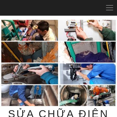
SỬA CHỮA ĐIỆN