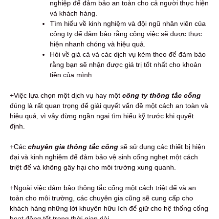
nghiệp để đảm bảo an toàn cho cả người thực hiện
và khách hàng.
Tìm hiểu về kinh nghiệm và đội ngũ nhân viên của
công ty để đảm bảo rằng công việc sẽ được thực
hiện nhanh chóng và hiệu quả.
Hỏi về giá cả và các dịch vụ kèm theo để đảm bảo
rằng bạn sẽ nhận được giá trị tốt nhất cho khoản
tiền của mình.
+Việc lựa chọn một dịch vụ hay một
công ty thông tắc cống
đúng là rất quan trọng để giải quyết vấn đề một cách an toàn và
hiệu quả, vì vậy đừng ngần ngại tìm hiểu kỹ trước khi quyết
định.
+Các
chuyên gia thông tắc cống
sẽ sử dụng các thiết bị hiện
đại và kinh nghiệm để đảm bảo vệ sinh cống nghẹt một cách
triệt để và không gây hại cho môi trường xung quanh.
+Ngoài việc đảm bảo thông tắc cống một cách triệt để và an
toàn cho môi trường, các chuyên gia cũng sẽ cung cấp cho
khách hàng những lời khuyên hữu ích để giữ cho hệ thống cống
hoạt động tốt trong thời gian dài.