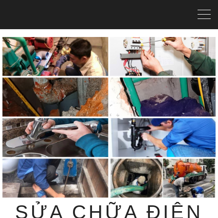
SỬA CHỮA ĐIỆN