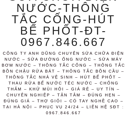
NƯỚC-THÔNG
TẮC CỐNG-HÚT
BỂ PHỐT-ĐT-
0967.846.667
CÔNG TY ANH DŨNG CHUYÊN SỬA CHỮA ĐIỆN
NƯỚC – SỬA ĐƯỜNG ỐNG NƯỚC – SỬA MÁY
BƠM NƯỚC – THÔNG TẮC CỐNG – THÔNG TẮC
BỒN CHẬU RỬA BÁT – THÔNG TẮC BỒN CẦU –
THÔNG TẮC NHÀ VỆ SINH – HÚT BỂ PHỐT –
THAU RỬA BỂ NƯỚC TÉC NƯỚC – CHỐNG
THẤM – KHỬ MÙI HÔI – GIÁ RẺ – UY TÍN –
CHUYÊN NGHIỆP – TẬN TÂM – ĐÚNG HẸN –
ĐÚNG GIÁ – THỢ GIỎI – CÓ TAY NGHỀ CAO –
TẠI HÀ NỘI – PHỤC VỤ 24/24 – LIÊN HỆ SĐT :
0967.846.667