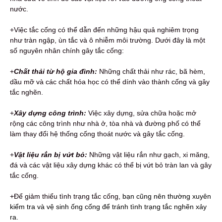
nước.
+Việc tắc cống có thể dẫn đến những hậu quả nghiêm trọng
như tràn ngập, ùn tắc và ô nhiễm môi trường. Dưới đây là một
số nguyên nhân chính gây tắc cống:
+
Chất thải từ hộ gia đình:
Những chất thải như rác, bã hèm,
dầu mỡ và các chất hóa học có thể dính vào thành cống và gây
tắc nghẽn.
+
Xây dựng công trình:
Việc xây dựng, sửa chữa hoặc mở
rộng các công trình như nhà ở, tòa nhà và đường phố có thể
làm thay đổi hệ thống cống thoát nước và gây tắc cống.
+
Vật liệu rắn bị vứt bỏ:
Những vật liệu rắn như gạch, xi măng,
đá và các vật liệu xây dựng khác có thể bị vứt bỏ tràn lan và gây
tắc cống.
+Để giảm thiểu tình trạng tắc cống,
bạn cũng nên thường xuyên
kiểm tra và vệ sinh ống cống để tránh tình trạng tắc nghẽn xảy
ra.