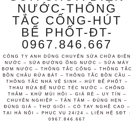
NƯỚC-THÔNG
TẮC CỐNG-HÚT
BỂ PHỐT-ĐT-
0967.846.667
CÔNG TY ANH DŨNG CHUYÊN SỬA CHỮA ĐIỆN
NƯỚC – SỬA ĐƯỜNG ỐNG NƯỚC – SỬA MÁY
BƠM NƯỚC – THÔNG TẮC CỐNG – THÔNG TẮC
BỒN CHẬU RỬA BÁT – THÔNG TẮC BỒN CẦU –
THÔNG TẮC NHÀ VỆ SINH – HÚT BỂ PHỐT –
THAU RỬA BỂ NƯỚC TÉC NƯỚC – CHỐNG
THẤM – KHỬ MÙI HÔI – GIÁ RẺ – UY TÍN –
CHUYÊN NGHIỆP – TẬN TÂM – ĐÚNG HẸN –
ĐÚNG GIÁ – THỢ GIỎI – CÓ TAY NGHỀ CAO –
TẠI HÀ NỘI – PHỤC VỤ 24/24 – LIÊN HỆ SĐT :
0967.846.667