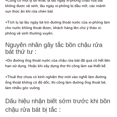
+Cũng có một lý do khác là lâu ngày xi-phông chậu rửa bát
không được vệ sinh, lâu ngày xi-phông bị dầu mỡ, các mảnh
vụn thức ăn khi rửa chén bát.
+Tích lụ lại lâu ngày bịt kín đường thoát nước của xi-phông làm
cho nước không thoát được, khách hàng lên chú ý tháo xi-
phông vệ sinh thường xuyên.
Nguyên nhân gây tắc bồn chậu rửa
bát thứ tư :
+Do đường ống thoát nước của chậu rửa bát đã quá cũ hết liên
hạn sử dụng. Hoặc khi xây dựng thợ thi công làm sai thiết kế.
+Thuê thợ chưa có kinh nghiện thợ mới vào nghề làm đường
ống thoát không có độ dốc, thi công làm đường ống thoát bé,
làm nhiều góc vuông.
Dấu hiệu nhận biết sớm trước khi bồn
chậu rửa bát bị tắc :