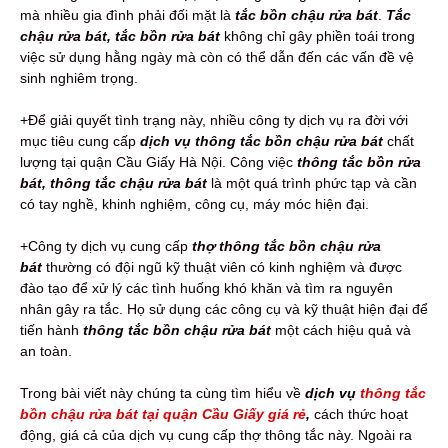
mà nhiều gia đình phải đối mặt là
tắc bồn chậu rửa bát
.
Tắc
chậu rửa bát, tắc bồn rửa bát
không chỉ gây phiền toái trong
việc sử dụng hằng ngày mà còn có thể dẫn đến các vấn đề vệ
sinh nghiêm trọng.
+Để giải quyết tình trạng này, nhiều công ty dịch vụ ra đời với
mục tiêu cung cấp
dịch vụ thông tắc bồn chậu rửa bát
chất
lượng tại quận Cầu Giấy Hà Nội. Công việc
thông tắc bồn rửa
bát, thông tắc chậu rửa bát
là một quá trình phức tạp và cần
có tay nghề, khinh nghiệm, công cụ, máy móc hiện đại.
+Công ty dịch vụ cung cấp
thợ thông tắc bồn chậu rửa
bát
thường có đội ngũ kỹ thuật viên có kinh nghiệm và được
đào tạo để xử lý các tình huống khó khăn và tìm ra nguyên
nhân gây ra tắc. Họ sử dụng các công cụ và kỹ thuật hiện đại để
tiến hành
thông tắc bồn chậu rửa bát
một cách hiệu quả và
an toàn.
Trong bài viết này chúng ta cùng tìm hiểu về
dịch vụ
thông tắc
bồn chậu rửa bát tại quận Cầu Giấy giá rẻ
,
cách thức hoạt
động, giá cả của dịch vụ cung cấp thợ thông tắc này. Ngoài ra