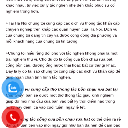
khác nhau, từ việc xử lý tắc nghẽn nhẹ đến khắc phục sự cố
nghiêm trọng hơn.
+Tại Hà Nội chúng tôi cung cấp các dịch vụ thông tắc khẩn cấp
chuyên nghiệp trên khắp các quận huyện của Hà Nội. Dịch vụ
của chúng tôi đáng tin cậy và được cộng đồng địa phương và
mỗi khách hàng của chúng tôi tin tưởng.
+Chúng tôi hiểu rằng đối phó với tắc nghẽn không phải là một
trải nghiệm thú vị. Cho dù đó là cống của bồn chậu rửa bát,
cống bồn cầu, đường ống nước thải hoặc bất cứ thứ gì khác.
Đây là lý do tại sao chúng tôi cung cấp các dịch vụ khẩn cấp để
giúp ngăn chặn tình hình tắc nghẽn.
+Với
dịch vụ cung cấp thợ thông tắc bồn chậu rửa bát tại
Cầu Giấy
, bạn sẽ được một thợ thông tắc giàu kinh nghiệm
giúp đỡ mọi nhu cầu của bạn vào bất kỳ thời điểm nào trong
ngày hay đêm, cả vào cuối tuần, ngày lễ tết.
+Việc
thông tắc cống của bồn chậu rửa bát
có thể diễn ra rễ
dàng, thuận tiện vào mọi ngày giờ như bạn đã hẹn để đảm bảo