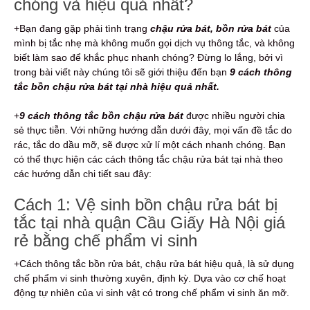
chóng và hiệu quả nhất?
+Bạn đang gặp phải tình trạng
chậu rửa bát, bồn rửa bát
của
mình bị tắc nhẹ mà không muốn gọi dịch vụ thông tắc, và không
biết làm sao để khắc phục nhanh chóng? Đừng lo lắng, bởi vì
trong bài viết này chúng tôi sẽ giới thiệu đến bạn
9 cách thông
tắc bồn chậu rửa bát tại nhà hiệu quả nhất.
+
9
cách thông tắc bồn chậu rửa bát
được nhiều người chia
sẻ thực tiễn. Với những hướng dẫn dưới đây, mọi vấn đề tắc do
rác, tắc do dầu mỡ, sẽ được xử lí một cách nhanh chóng. Bạn
có thể thực hiện các cách thông tắc chậu rửa bát tại nhà theo
các hướng dẫn chi tiết sau đây:
Cách 1: Vệ sinh bồn chậu rửa bát bị
tắc tại nhà quận Cầu Giấy Hà Nội giá
rẻ bằng chế phẩm vi sinh
+Cách thông tắc bồn rửa bát, chậu rửa bát hiệu quả, là sử dụng
chế phẩm vi sinh thường xuyên, định kỳ. Dựa vào cơ chế hoạt
động tự nhiên của vi sinh vật có trong chế phẩm vi sinh ăn mỡ.