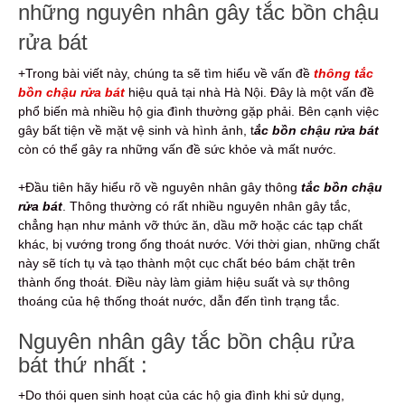
những nguyên nhân gây tắc bồn chậu
rửa bát
+Trong bài viết này, chúng ta sẽ tìm hiểu về vấn đề
thông tắc
bồn chậu rửa bát
hiệu quả tại nhà Hà Nội. Đây là một vấn đề
phổ biến mà nhiều hộ gia đình thường gặp phải. Bên cạnh việc
gây bất tiện về mặt vệ sinh và hình ảnh, t
ắc bồn chậu rửa bát
còn có thể gây ra những vấn đề sức khỏe và mất nước.
+Đầu tiên hãy hiểu rõ về nguyên nhân gây thông
tắc bồn chậu
rửa bát
. Thông thường có rất nhiều nguyên nhân gây tắc,
chẳng hạn như mảnh vỡ thức ăn, dầu mỡ hoặc các tạp chất
khác, bị vướng trong ống thoát nước. Với thời gian, những chất
này sẽ tích tụ và tạo thành một cục chất béo bám chặt trên
thành ống thoát. Điều này làm giảm hiệu suất và sự thông
thoáng của hệ thống thoát nước, dẫn đến tình trạng tắc.
Nguyên nhân gây tắc bồn chậu rửa
bát thứ nhất :
+Do thói quen sinh hoạt của các hộ gia đình khi sử dụng,