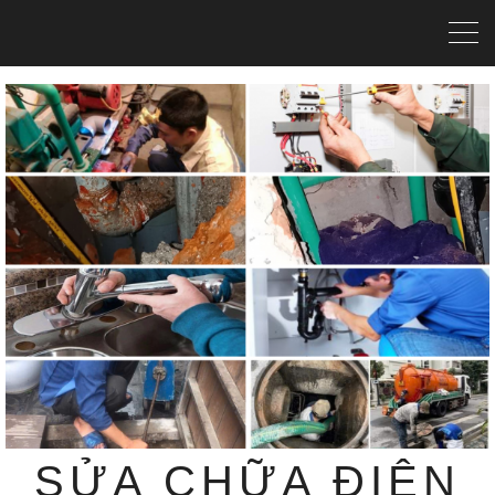
SỬA CHỮA ĐIỆN