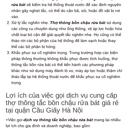
rửa bát
sẽ kiểm tra hệ thống thoát nước để xác định nguyên
nhân gây nghẹt tắc, có thể do cặn bã, sỏi, hoặc đồ vật bị rơi
vào.
Xử lý tắc nghẽn nhẹ:
Thợ thông bồn chậu rửa bát
sử dụng
các công cụ chuyên dụng như ống thông, xịt áp lực hoặc hóa
chất loại bỏ cặn để giải quyết tắc nghẽn nhẹ. Họ cũng có thể
tháo rời các bộ phận của hệ thống để làm sạch hoặc thay
thế các bộ phận bị hỏng.
Khắc phục sự cố nghiêm trọng: Trong trường hợp các biện
pháp thông thường không khắc phục được tình huống, thợ
thông tắc bồn rửa bát có thể tiến hành các phương pháp
khác như sử dụng máy đánh lò xo, máy áp lực hoặc thậm chí
tháo lắp lại hệ thống thoát nước để khắc phục sự cố nghiêm
trọng.
Lợi ích của việc gọi dịch vụ cung cấp
thợ thông tắc bồn chậu rửa bát giá rẻ
tại quận Cầu Giấy Hà Nội
+Việc gọi
dịch vụ thông tắc bồn chậu rửa bát
mang lại nhiều
lợi ích cho gia đình và doanh nghiệp, bao gồm: