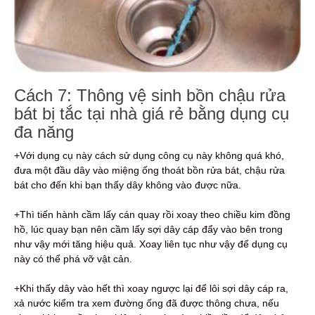
Cách 7: Thông vệ sinh bồn chậu rửa
bát bị tắc tại nhà giá rẻ bằng dụng cụ
đa năng
+Với dụng cụ này cách sử dụng công cụ này không quá khó,
đưa một đầu dây vào miệng ống thoát bồn rửa bát, chậu rửa
bát cho đến khi bạn thấy dây không vào được nữa.
+Thì tiến hành cầm lấy cán quay rồi xoay theo chiều kim đồng
hồ, lúc quay bạn nên cầm lấy sợi dây cáp đẩy vào bên trong
như vậy mới tăng hiệu quả. Xoay liên tục như vậy để dụng cụ
này có thể phá vỡ vật cản.
+Khi thấy dây vào hết thì xoay ngược lại để lôi sợi dây cáp ra,
xả nước kiểm tra xem đường ống đã được thông chưa, nếu