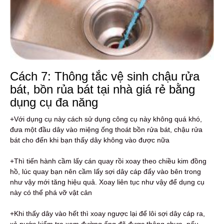
Cách 7: Thông tắc vệ sinh chậu rửa
bát, bồn rủa bát tại nhà giá rẻ bằng
dụng cụ đa năng
+Với dụng cụ này cách sử dụng công cụ này không quá khó,
đưa một đầu dây vào miệng ống thoát bồn rửa bát, chậu rửa
bát cho đến khi bạn thấy dây không vào được nữa
+Thì tiến hành cầm lấy cán quay rồi xoay theo chiều kim đồng
hồ, lúc quay bạn nên cầm lấy sợi dây cáp đẩy vào bên trong
như vậy mới tăng hiệu quả. Xoay liên tục như vậy để dụng cụ
này có thể phá vỡ vật cản
+Khi thấy dây vào hết thì xoay ngược lại để lôi sợi dây cáp ra,
xả nước kiểm tra xem đường ống đã được thông chưa, nếu