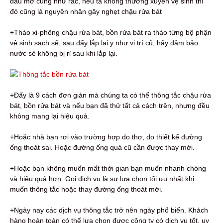
dầu mỡ cũng như rác, nếu ta không thường xuyên vệ sinh thì
đó cũng là nguyên nhân gây nghẹt chậu rửa bát
+Tháo xi-phông chậu rửa bát, bồn rửa bát ra tháo từng bộ phận
vệ sinh sạch sẽ, sau đấy lắp lại y như vị trí cũ, hãy đảm bảo
nước sẻ không bị rỉ sau khi lắp lại.
+Đấy là 9 cách đơn giản mà chúng ta có thể thông tắc chậu rửa
bát, bồn rửa bát và nếu bạn đã thử tất cả cách trên, nhưng đều
không mang lại hiệu quả.
+Hoặc nhà bạn rơi vào trường hợp do thợ, do thiết kế đường
ống thoát sai. Hoặc đường ống quá cũ cần được thay mới.
+Hoặc bạn không muốn mất thời gian bạn muốn nhanh chóng
và hiệu quả hơn. Gọi dịch vụ là sự lựa chọn tối ưu nhất khi
muốn thông tắc hoặc thay đường ống thoát mới.
+Ngày nay các dịch vụ thông tắc trở nên ngày phổ biến. Khách
hàng hoàn toàn có thể lựa chọn được công ty có dịch vụ tốt, uy