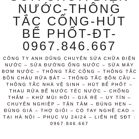
NƯỚC-THÔNG
TẮC CỐNG-HÚT
BỂ PHỐT-ĐT-
0967.846.667
CÔNG TY ANH DŨNG CHUYÊN SỬA CHỮA ĐIỆN
NƯỚC – SỬA ĐƯỜNG ỐNG NƯỚC – SỬA MÁY
BƠM NƯỚC – THÔNG TẮC CỐNG – THÔNG TẮC
BỒN CHẬU RỬA BÁT – THÔNG TẮC BỒN CẦU –
THÔNG TẮC NHÀ VỆ SINH – HÚT BỂ PHỐT –
THAU RỬA BỂ NƯỚC TÉC NƯỚC – CHỐNG
THẤM – KHỬ MÙI HÔI – GIÁ RẺ – UY TÍN –
CHUYÊN NGHIỆP – TẬN TÂM – ĐÚNG HẸN –
ĐÚNG GIÁ – THỢ GIỎI – CÓ TAY NGHỀ CAO –
TẠI HÀ NỘI – PHỤC VỤ 24/24 – LIÊN HỆ SĐT :
0967.846.667