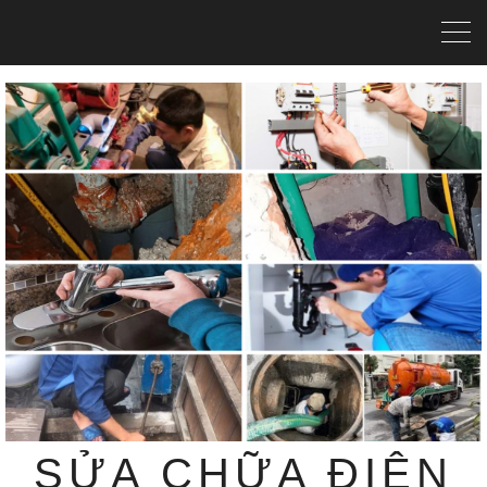
SỬA CHỮA ĐIỆN