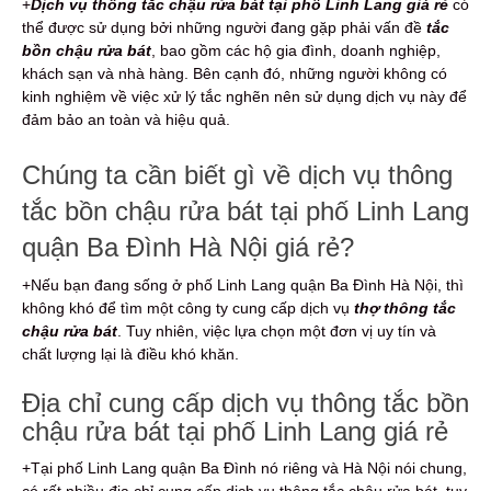
+
Dịch vụ thông tắc chậu rửa bát tại phố Linh Lang giá rẻ
có
thể được sử dụng bởi những người đang gặp phải vấn đề
tắc
bồn chậu rửa bát
, bao gồm các hộ gia đình, doanh nghiệp,
khách sạn và nhà hàng. Bên cạnh đó, những người không có
kinh nghiệm về việc xử lý tắc nghẽn nên sử dụng dịch vụ này để
đảm bảo an toàn và hiệu quả.
Chúng ta cần biết gì về dịch vụ thông
tắc bồn chậu rửa bát tại phố Linh Lang
quận Ba Đình Hà Nội giá rẻ?
+Nếu bạn đang sống ở phố Linh Lang quận Ba Đình Hà Nội, thì
không khó để tìm một công ty cung cấp dịch vụ
thợ thông tắc
chậu rửa bát
. Tuy nhiên, việc lựa chọn một đơn vị uy tín và
chất lượng lại là điều khó khăn.
Địa chỉ cung cấp dịch vụ thông tắc bồn
chậu rửa bát tại phố Linh Lang giá rẻ
+Tại phố Linh Lang quận Ba Đình nó riêng và Hà Nội nói chung,
có rất nhiều địa chỉ cung cấp dịch vụ thông tắc chậu rửa bát, tuy