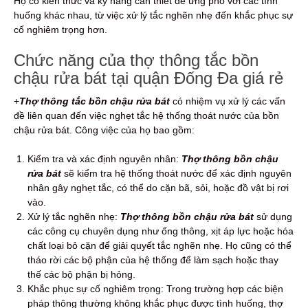
Họ có kiến thức và kỹ năng cần thiết để ứng phó với các tình
huống khác nhau, từ việc xử lý tắc nghẽn nhẹ đến khắc phục sự
cố nghiêm trọng hơn.
Chức năng của thợ thông tắc bồn
chậu rửa
b
át tại quận Đống Đa giá rẻ
+
Thợ thông tắc bồn chậu rửa bát
có nhiệm vụ xử lý các vấn
đề liên quan đến việc nghẹt tắc hệ thống thoát nước của bồn
chậu rửa bát. Công việc của họ bao gồm:
Kiểm tra và xác định nguyên nhân:
Thợ thông bồn chậu
rửa bát
sẽ kiểm tra hệ thống thoát nước để xác định nguyên
nhân gây nghẹt tắc, có thể do cặn bã, sỏi, hoặc đồ vật bị rơi
vào.
Xử lý tắc nghẽn nhẹ:
Thợ thông bồn chậu rửa bát
sử dụng
các công cụ chuyên dụng như ống thông, xịt áp lực hoặc hóa
chất loại bỏ cặn để giải quyết tắc nghẽn nhẹ. Họ cũng có thể
tháo rời các bộ phận của hệ thống để làm sạch hoặc thay
thế các bộ phận bị hỏng.
Khắc phục sự cố nghiêm trọng: Trong trường hợp các biện
pháp thông thường không khắc phục được tình huống, thợ