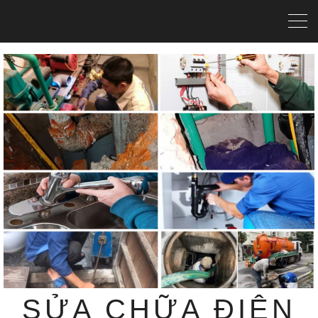
SỬA CHỮA ĐIỆN