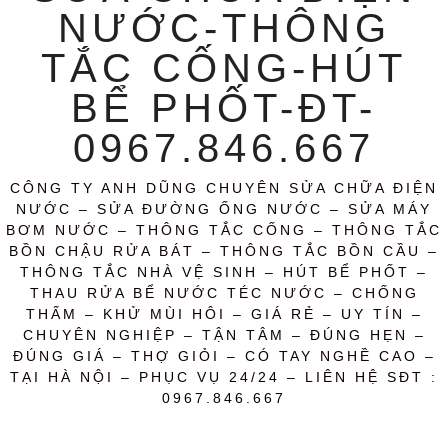
NƯỚC-THÔNG
TẮC CỐNG-HÚT
BỂ PHỐT-ĐT-
0967.846.667
CÔNG TY ANH DŨNG CHUYÊN SỬA CHỮA ĐIỆN
NƯỚC – SỬA ĐƯỜNG ỐNG NƯỚC – SỬA MÁY
BƠM NƯỚC – THÔNG TẮC CỐNG – THÔNG TẮC
BỒN CHẬU RỬA BÁT – THÔNG TẮC BỒN CẦU –
THÔNG TẮC NHÀ VỆ SINH – HÚT BỂ PHỐT –
THAU RỬA BỂ NƯỚC TÉC NƯỚC – CHỐNG
THẤM – KHỬ MÙI HÔI – GIÁ RẺ – UY TÍN –
CHUYÊN NGHIỆP – TẬN TÂM – ĐÚNG HẸN –
ĐÚNG GIÁ – THỢ GIỎI – CÓ TAY NGHỀ CAO –
TẠI HÀ NỘI – PHỤC VỤ 24/24 – LIÊN HỆ SĐT :
0967.846.667