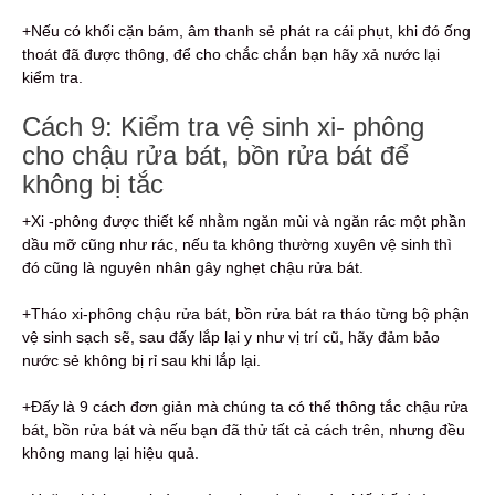
+Nếu có khối cặn bám, âm thanh sẻ phát ra cái phụt, khi đó ống
thoát đã được thông, để cho chắc chắn bạn hãy xả nước lại
kiểm tra.
Cách 9: Kiểm tra vệ sinh xi- phông
cho chậu rửa bát, bồn rửa bát để
không bị tắc
+Xi -phông được thiết kế nhằm ngăn mùi và ngăn rác một phần
dầu mỡ cũng như rác, nếu ta không thường xuyên vệ sinh thì
đó cũng là nguyên nhân gây nghẹt chậu rửa bát.
+Tháo xi-phông chậu rửa bát, bồn rửa bát ra tháo từng bộ phận
vệ sinh sạch sẽ, sau đấy lắp lại y như vị trí cũ, hãy đảm bảo
nước sẻ không bị rỉ sau khi lắp lại.
+Đấy là 9 cách đơn giản mà chúng ta có thể thông tắc chậu rửa
bát, bồn rửa bát và nếu bạn đã thử tất cả cách trên, nhưng đều
không mang lại hiệu quả.