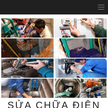
SỬA CHỮA ĐIỆN