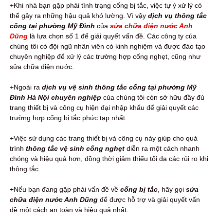
+Khi nhà bạn gặp phải tình trạng cống bị tắc, việc tự ý xử lý có
thể gây ra những hậu quả khó lường. Vì vậy
dịch vụ thông tắc
cống tại phường Mỹ Đình
của
sửa chữa điện nước Anh
Dũng
là lựa chọn số 1 để giải quyết vấn đề. Các công ty của
chúng tôi có đội ngũ nhân viên có kinh nghiệm và được đào tạo
chuyên nghiệp để xử lý các trường hợp cống nghẹt, cũng như
sửa chữa điện nước.
+Ngoài ra
dịch vụ vệ sinh thông tắc cống tại phường Mỹ
Đình Hà Nội chuyên nghiệp
của chúng tôi còn sở hữu đầy đủ
trang thiết bị và công cụ hiện đại nhập khẩu để giải quyết các
trường hợp cống bị tắc phức tạp nhất.
+Việc sử dụng các trang thiết bị và công cụ này giúp cho quá
trình
thông tắc vệ sinh cống nghẹt
diễn ra một cách nhanh
chóng và hiệu quả hơn, đồng thời giảm thiểu tối đa các rủi ro khi
thông tắc.
+Nếu bạn đang gặp phải vấn đề về
cống bị tắc
, hãy gọi
sửa
chữa điện nước Anh Dũng
để được hỗ trợ và giải quyết vấn
đề một cách an toàn và hiệu quả nhất.