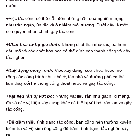
nước.
+Việc tắc cống có thể dẫn đến những hậu quả nghiêm trọng
như tràn ngập, ùn tắc và ô nhiễm môi trường. Dưới đây là một
số nguyên nhân chính gây tắc cống:
+
Chất thải từ hộ gia đình:
Những chất thải như rác, bã hèm,
dầu mỡ và các chất hóa học có thể dính vào thành cống và gây
tắc nghẽn.
+
Xây dựng công trình:
Việc xây dựng, sửa chữa hoặc mở
rộng các công trình như nhà ở, tòa nhà và đường phố có thể
làm thay đổi hệ thống cống thoát nước và gây tắc cống.
+
Vật liệu rắn bị vứt bỏ:
Những vật liệu rắn như gạch, xi măng,
đá và các vật liệu xây dựng khác có thể bị vứt bỏ tràn lan và gây
tắc cống.
+Để giảm thiểu tình trạng tắc cống,
bạn cũng nên thường xuyên
kiểm tra và vệ sinh ống cống để tránh tình trạng tắc nghẽn xảy
ra.