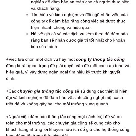
nghiệp để đảm bảo an toàn cho cả người thực hiện
và khách hàng.
Tìm hiểu về kinh nghiệm và đội ngũ nhân viên của
công ty để đảm bảo rằng công việc sẽ được thực
hiện nhanh chóng và hiệu quả.
Hỏi về giá cả và các dịch vụ kèm theo để đảm bảo
rằng bạn sẽ nhận được giá trị tốt nhất cho khoản
tiền của mình.
+Việc lựa chọn một dịch vụ hay một
công ty thông tắc cống
đúng là rất quan trọng để giải quyết vấn đề một cách an toàn và
hiệu quả, vì vậy đừng ngần ngại tìm hiểu kỹ trước khi quyết
định.
+Các
chuyên gia thông tắc cống
sẽ sử dụng các thiết bị hiện
đại và kinh nghiệm để đảm bảo vệ sinh cống nghẹt một cách
triệt để và không gây hại cho môi trường xung quanh.
+Ngoài việc đảm bảo thông tắc cống một cách triệt để và an
toàn cho môi trường, các chuyên gia cũng sẽ cung cấp cho
khách hàng những lời khuyên hữu ích để giữ cho hệ thống cống
hoạt động tốt trong thời gian dài.