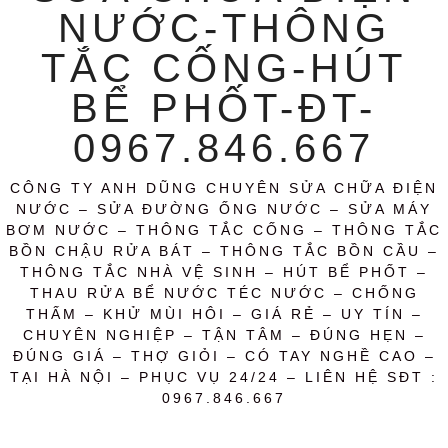
NƯỚC-THÔNG
TẮC CỐNG-HÚT
BỂ PHỐT-ĐT-
0967.846.667
CÔNG TY ANH DŨNG CHUYÊN SỬA CHỮA ĐIỆN
NƯỚC – SỬA ĐƯỜNG ỐNG NƯỚC – SỬA MÁY
BƠM NƯỚC – THÔNG TẮC CỐNG – THÔNG TẮC
BỒN CHẬU RỬA BÁT – THÔNG TẮC BỒN CẦU –
THÔNG TẮC NHÀ VỆ SINH – HÚT BỂ PHỐT –
THAU RỬA BỂ NƯỚC TÉC NƯỚC – CHỐNG
THẤM – KHỬ MÙI HÔI – GIÁ RẺ – UY TÍN –
CHUYÊN NGHIỆP – TẬN TÂM – ĐÚNG HẸN –
ĐÚNG GIÁ – THỢ GIỎI – CÓ TAY NGHỀ CAO –
TẠI HÀ NỘI – PHỤC VỤ 24/24 – LIÊN HỆ SĐT :
0967.846.667