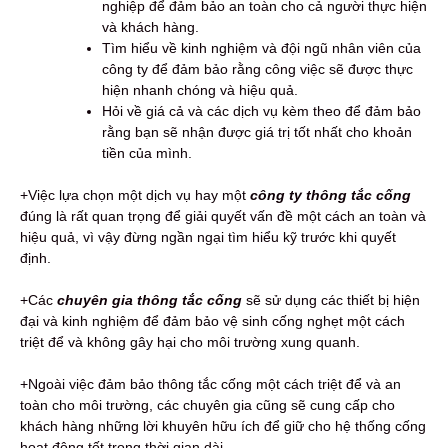
nghiệp để đảm bảo an toàn cho cả người thực hiện
và khách hàng.
Tìm hiểu về kinh nghiệm và đội ngũ nhân viên của
công ty để đảm bảo rằng công việc sẽ được thực
hiện nhanh chóng và hiệu quả.
Hỏi về giá cả và các dịch vụ kèm theo để đảm bảo
rằng bạn sẽ nhận được giá trị tốt nhất cho khoản
tiền của mình.
+Việc lựa chọn một dịch vụ hay một
công ty thông tắc cống
đúng là rất quan trọng để giải quyết vấn đề một cách an toàn và
hiệu quả, vì vậy đừng ngần ngại tìm hiểu kỹ trước khi quyết
định.
+Các
chuyên gia thông tắc cống
sẽ sử dụng các thiết bị hiện
đại và kinh nghiệm để đảm bảo vệ sinh cống nghẹt một cách
triệt để và không gây hại cho môi trường xung quanh.
+Ngoài việc đảm bảo thông tắc cống một cách triệt để và an
toàn cho môi trường, các chuyên gia cũng sẽ cung cấp cho
khách hàng những lời khuyên hữu ích để giữ cho hệ thống cống
hoạt động tốt trong thời gian dài.