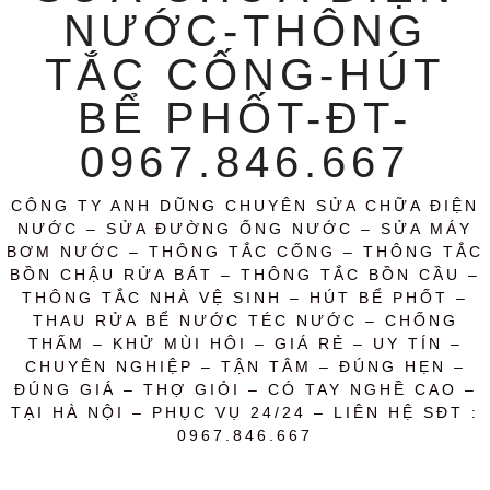
NƯỚC-THÔNG
TẮC CỐNG-HÚT
BỂ PHỐT-ĐT-
0967.846.667
CÔNG TY ANH DŨNG CHUYÊN SỬA CHỮA ĐIỆN
NƯỚC – SỬA ĐƯỜNG ỐNG NƯỚC – SỬA MÁY
BƠM NƯỚC – THÔNG TẮC CỐNG – THÔNG TẮC
BỒN CHẬU RỬA BÁT – THÔNG TẮC BỒN CẦU –
THÔNG TẮC NHÀ VỆ SINH – HÚT BỂ PHỐT –
THAU RỬA BỂ NƯỚC TÉC NƯỚC – CHỐNG
THẤM – KHỬ MÙI HÔI – GIÁ RẺ – UY TÍN –
CHUYÊN NGHIỆP – TẬN TÂM – ĐÚNG HẸN –
ĐÚNG GIÁ – THỢ GIỎI – CÓ TAY NGHỀ CAO –
TẠI HÀ NỘI – PHỤC VỤ 24/24 – LIÊN HỆ SĐT :
0967.846.667