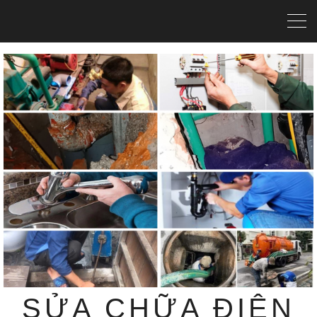
SỬA CHỮA ĐIỆN