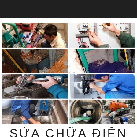
SỬA CHỮA ĐIỆN