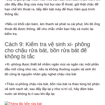
cần đẩy đầu ống cửa máy hút bụi vào lỗ thoát, giữ thật chặc để
hạn chế khí thoát ra, tiếp đến bật máy để thực hiện quá trình
thông tắc.
+Nếu có khối cặn bám, âm thanh sẻ phát ra cái phụt, khi đó ống
thoát đã được thông, để cho chắc chắn bạn hãy xả nước lại
kiểm tra.
Cách 9: Kiểm tra vệ sinh xi- phông
cho chậu rửa bát, bồn rửa bát để
không bị tắc
+Xi -phông được thiết kế nhằm ngăn mùi và ngăn rác một phần
dầu mỡ cũng như rác, nếu ta không thường xuyên vệ sinh thì
đó cũng là nguyên nhân gây nghẹt chậu rửa bát
+Tháo xi-phông chậu rửa bát, bồn rửa bát ra tháo từng bộ phận
vệ sinh sạch sẽ, sau đấy lắp lại y như vị trí cũ, hãy đảm bảo
nước sẻ không bị rỉ sau khi lắp lại.