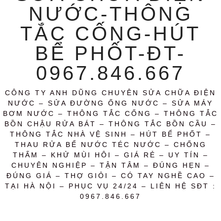
NƯỚC-THÔNG
TẮC CỐNG-HÚT
BỂ PHỐT-ĐT-
0967.846.667
CÔNG TY ANH DŨNG CHUYÊN SỬA CHỮA ĐIỆN
NƯỚC – SỬA ĐƯỜNG ỐNG NƯỚC – SỬA MÁY
BƠM NƯỚC – THÔNG TẮC CỐNG – THÔNG TẮC
BỒN CHẬU RỬA BÁT – THÔNG TẮC BỒN CẦU –
THÔNG TẮC NHÀ VỆ SINH – HÚT BỂ PHỐT –
THAU RỬA BỂ NƯỚC TÉC NƯỚC – CHỐNG
THẤM – KHỬ MÙI HÔI – GIÁ RẺ – UY TÍN –
CHUYÊN NGHIỆP – TẬN TÂM – ĐÚNG HẸN –
ĐÚNG GIÁ – THỢ GIỎI – CÓ TAY NGHỀ CAO –
TẠI HÀ NỘI – PHỤC VỤ 24/24 – LIÊN HỆ SĐT :
0967.846.667