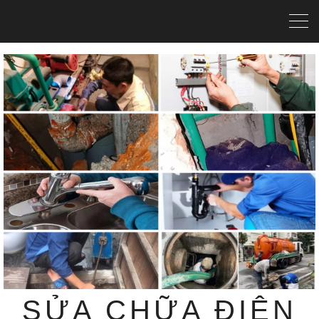
SỬA CHỮA ĐIỆN