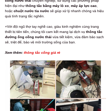
cống nước thải
chuyên nghiệp, sử dụng các phương pháp
hiện đại như
thông tắc bằng máy lò xo
,
máy áp lực cao
,
hoặc
chuột nước tia nước
sẽ giúp xử lý nhanh chóng và hiệu
quả tình trạng tắc nghẽn.
+Với đội ngũ thợ tay nghề cao, giàu kinh nghiệm cùng trang
thiết bị tiên tiến, chúng tôi cam kết mang lại dịch vụ
thông tắc
đường ống cống nước thải
vừa tiết kiệm, vừa đảm bảo sạch
sẽ, triệt để, bảo vệ môi trường sống của bạn.
Xem thêm:
thông tắc cống giá rẻ