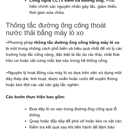
Công nghệ CCTV kiểm tra đường ống:
Phát
hiện chính xác nguyên nhân gây tắc, giảm thiểu
thời gian sửa chữa.
Thông tắc đường ống cống thoát
nước thải bằng máy lò xo
+Phương pháp
thông tắc đường ống cống bằng máy lò xo
là một trong những cách phổ biến và hiệu quả nhất để xử lý các
trường hợp tắc cống nặng, đặc biệt là tắc do rác thải, chất thải
hữu cơ hoặc vật cứng mắc kẹt sâu trong hệ thống cống.
+Nguyên lý hoạt động của máy lò xo dựa trên việc sử dụng một
dây thép dài, linh hoạt, được xoắn hoặc cuộn để xuyên thủng
hoặc kéo đứt các vật cản gây tắc nghẽn.
Các bước thực hiện bao gồm:
Đưa dây lò xo vào trong đường ống cống qua lỗ
thông.
Quay hoặc đẩy dây để phá vỡ hoặc kéo ra vật cản.
Kiểm tra kết quả sau khi tiến hành để đảm bảo