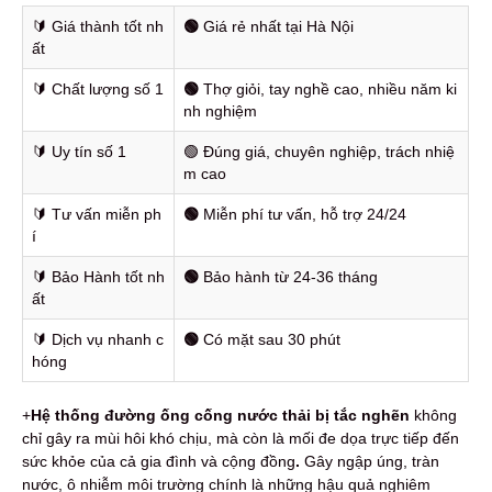
🔰️ Giá thành tốt nh
🟢
Giá rẻ nhất tại Hà Nội
ất
🔰️ Chất lượng số 1
🟢
Thợ giỏi, tay nghề cao, nhiều năm ki
nh nghiệm
🔰️ Uy tín số 1
🟢 Đúng giá, chuyên nghiệp, trách nhiệ
m cao
🔰️ Tư vấn miễn ph
🟢
Miễn phí tư vấn, hỗ trợ 24/24
í
🔰️ Bảo Hành tốt nh
🟢
Bảo hành từ 24-36 tháng
ất
🔰️ Dịch vụ nhanh c
🟢
Có mặt sau 30 phút
hóng
+
Hệ thống đường ống cống nước thải bị tắc nghẽn
không
chỉ gây ra mùi hôi khó chịu, mà còn là mối đe dọa trực tiếp đến
sức khỏe của cả gia đình và cộng đồng
.
Gây ngập úng, tràn
nước, ô nhiễm môi trường chính là những hậu quả nghiêm