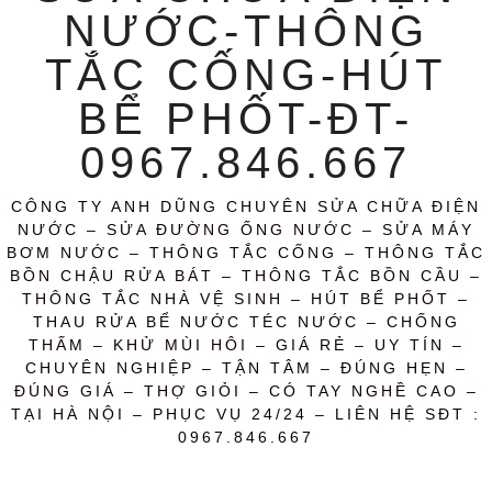
NƯỚC-THÔNG
TẮC CỐNG-HÚT
BỂ PHỐT-ĐT-
0967.846.667
CÔNG TY ANH DŨNG CHUYÊN SỬA CHỮA ĐIỆN
NƯỚC – SỬA ĐƯỜNG ỐNG NƯỚC – SỬA MÁY
BƠM NƯỚC – THÔNG TẮC CỐNG – THÔNG TẮC
BỒN CHẬU RỬA BÁT – THÔNG TẮC BỒN CẦU –
THÔNG TẮC NHÀ VỆ SINH – HÚT BỂ PHỐT –
THAU RỬA BỂ NƯỚC TÉC NƯỚC – CHỐNG
THẤM – KHỬ MÙI HÔI – GIÁ RẺ – UY TÍN –
CHUYÊN NGHIỆP – TẬN TÂM – ĐÚNG HẸN –
ĐÚNG GIÁ – THỢ GIỎI – CÓ TAY NGHỀ CAO –
TẠI HÀ NỘI – PHỤC VỤ 24/24 – LIÊN HỆ SĐT :
0967.846.667