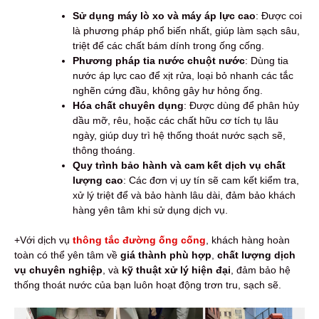
Sử dụng máy lò xo và máy áp lực cao
: Được coi
là phương pháp phổ biến nhất, giúp làm sạch sâu,
triệt để các chất bám dính trong ống cống.
Phương pháp tia nước chuột nước
: Dùng tia
nước áp lực cao để xịt rửa, loại bỏ nhanh các tắc
nghẽn cứng đầu, không gây hư hỏng ống.
Hóa chất chuyên dụng
: Được dùng để phân hủy
dầu mỡ, rêu, hoặc các chất hữu cơ tích tụ lâu
ngày, giúp duy trì hệ thống thoát nước sạch sẽ,
thông thoáng.
Quy trình bảo hành và cam kết dịch vụ chất
lượng cao
: Các đơn vị uy tín sẽ cam kết kiểm tra,
xử lý triệt để và bảo hành lâu dài, đảm bảo khách
hàng yên tâm khi sử dụng dịch vụ.
+Với dịch vụ
thông tắc đường ống cống
, khách hàng hoàn
toàn có thể yên tâm về
giá thành phù hợp
,
chất lượng dịch
vụ chuyên nghiệp
, và
kỹ thuật xử lý hiện đại
, đảm bảo hệ
thống thoát nước của bạn luôn hoạt động trơn tru, sạch sẽ.