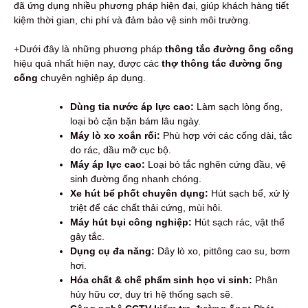
đã ứng dụng nhiều phương pháp hiện đại, giúp khách hàng tiết
kiệm thời gian, chi phí và đảm bảo vệ sinh môi trường.
+Dưới đây là những phương pháp
thông tắc đường ống cống
hiệu quả nhất hiện nay, được các
thợ thông tắc đường ống
cống
chuyên nghiệp áp dụng.
Dùng tia nước áp lực cao:
Làm sạch lòng ống,
loại bỏ cặn bặn bám lâu ngày.
Máy lò xo xoắn rối:
Phù hợp với các cống dài, tắc
do rác, dầu mỡ cục bộ.
Máy áp lực cao:
Loại bỏ tắc nghẽn cứng đầu, vệ
sinh đường ống nhanh chóng.
Xe hút bể phốt chuyên dụng:
Hút sạch bể, xử lý
triệt để các chất thải cứng, mùi hôi.
Máy hút bụi công nghiệp:
Hút sạch rác, vật thể
gây tắc.
Dụng cụ đa năng:
Dây lò xo, pittông cao su, bơm
hơi.
Hóa chất & chế phẩm sinh học vi sinh:
Phân
hủy hữu cơ, duy trì hệ thống sạch sẽ.