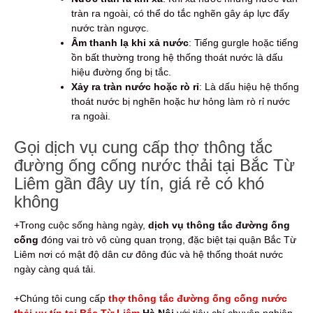
tràn ra ngoài, có thể do tắc nghẽn gây áp lực đẩy
nước tràn ngược.
Âm thanh lạ khi xả nước
: Tiếng gurgle hoặc tiếng
ồn bất thường trong hệ thống thoát nước là dấu
hiệu đường ống bị tắc.
Xảy ra tràn nước hoặc rò rỉ
: Là dấu hiệu hệ thống
thoát nước bị nghẽn hoặc hư hỏng làm rò rỉ nước
ra ngoài.
Gọi dịch vụ cung cấp thợ thông tắc
đường ống cống nước thải tại Bắc Từ
Liêm gần đây uy tín, giá rẻ có khó
không
+Trong cuộc sống hàng ngày,
dịch vụ thông tắc đường ống
cống
đóng vai trò vô cùng quan trọng, đặc biệt tại quận Bắc Từ
Liêm nơi có mật độ dân cư đông đúc và hệ thống thoát nước
ngày càng quá tải.
+Chúng tôi cung cấp
thợ thông tắc đường ống cống nước
thải uy tín tại Bắc Từ Liêm
Hà Nội
với tiêu chí chuyên nghiệp,