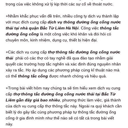
trọng của việc không xử lý kịp thời các sự cố về thoát nước.
+Nhằm khắc phục vấn đề trên, nhiều công ty dịch vụ thành lập
với mục đích cung cấp
dịch vụ thông đường ống cống nước
thải tại nhà quận Bắc Từ Liêm Hà Nội
. Công việc
thông tắc
đường ống cống
là một công việc khó khăn và đòi hỏi có
chuyên môn, kinh nhiệm, dụng cụ, thiết bị hiện đại.
+Các dịch vụ cung cấp
thợ thông tắc đường ống cống nước
thải
phải có các thợ có tay nghề đã qua đào tạo nhằm giải
quyết các trường hợp tắc nghẽn và xác định đúng nguyên nhân
xảy ra tắc. Họ áp dụng các phương pháp cùng kĩ thuật nào mà
có thể
thông tắc cống
được nhanh chóng và hiệu quả.
+Trong bài viết hôm nay chúng ta sẽ tìm hiểu xem dịch vụ cung
cấp
thợ thông tắc đường ống cống nước thải tại Bắc Từ
Liêm gần đây giá bao nhiêu
, phương thức làm việc, giá thành
của dịch vụ cung cấp thợ thông tắc này. Ngoài ra quý khách cần
biết lý do gây tắc cùng phương pháp tự thông tắc đường ống
cống ở gia đình mình như thế nào sẽ có tất cả trong bài viết
này.