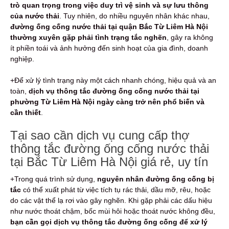
trò quan trọng trong việc duy trì vệ sinh và sự lưu thông
của nước thải
. Tuy nhiên, do nhiều nguyên nhân khác nhau,
đường ống cống nước thải tại quận Bắc Từ Liêm Hà Nội
thường xuyên gặp phải tình trạng tắc nghẽn
, gây ra không
ít phiền toái và ảnh hưởng đến sinh hoạt của gia đình, doanh
nghiệp.
+Để xử lý tình trạng này một cách nhanh chóng, hiệu quả và an
toàn,
dịch vụ thông tắc đường ống cống nước thải tại
phường Từ Liêm Hà Nội ngày càng trở nên phổ biến và
cần thiết
.
Tại sao cần dịch vụ cung cấp thợ
thông tắc đường ống cống nước thải
tại Bắc Từ Liêm Hà Nội giá rẻ, uy tín
+Trong quá trình sử dụng,
nguyên nhân đường ống cống bị
tắc
có thể xuất phát từ việc tích tụ rác thải, dầu mỡ, rêu, hoặc
do các vật thể lạ rơi vào gây nghẽn. Khi gặp phải các dấu hiệu
như nước thoát chậm, bốc mùi hôi hoặc thoát nước không đều,
bạn cần gọi dịch vụ thông tắc đường ống cống để xử lý