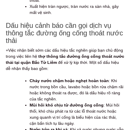
thoát.
Xuất hiện tràn ngược, tràn nước ra sàn nhà, gây
mất vệ sinh.
Dấu hiệu cảnh báo cần gọi dịch vụ
thông tắc đường ống cống thoát nước
thải
+Việc nhận biết sớm các dấu hiệu tắc nghẽn giúp bạn chủ động
trong việc liên hệ
thợ thông tắc đường ống cống thoát nước
thải tại quận Bắc Từ Liêm
để xử lý kịp thời. Một số dấu hiệu
dễ nhận thấy bao gồm:
Chảy nước chậm hoặc nghẹt hoàn toàn
: Khi
nước trong bồn cầu, lavabo hoặc bồn rửa chậm rãi
hoặc không thoát ra được, đó là dấu hiệu rõ ràng
của tắc nghẽn.
Mùi hôi khó chịu từ đường ống cống
: Mùi hôi
thối, khó chịu phát ra từ các lỗ thoát nước hoặc
xung quanh vị trí cống là biểu hiện của rác thải,
cặn bẩn tích tụ lâu ngày.
Nước tràn ra khi xả
: Khi xả nước nhưng nước vẫn