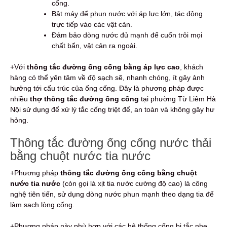
cống.
Bật máy để phun nước với áp lực lớn, tác động
trực tiếp vào các vật cản.
Đảm bảo dòng nước đủ mạnh để cuốn trôi mọi
chất bẩn, vật cản ra ngoài.
+Với
thông tắc đường ống cống bằng áp lực cao
, khách
hàng có thể yên tâm về độ sạch sẽ, nhanh chóng, ít gây ảnh
hưởng tới cấu trúc của ống cống. Đây là phương pháp được
nhiều
thợ thông tắc đường ống cống
tại phường Từ Liêm Hà
Nội sử dụng để xử lý tắc cống triệt để, an toàn và không gây hư
hỏng.
Thông tắc đường ống cống nước thải
bằng chuột nước tia nước
+Phương pháp
thông tắc đường ống cống bằng chuột
nước tia nước
(còn gọi là xịt tia nước cường độ cao) là công
nghệ tiên tiến, sử dụng dòng nước phun mạnh theo dạng tia để
làm sạch lòng cống.
+Phương pháp này phù hợp với các hệ thống cống bị tắc nhẹ