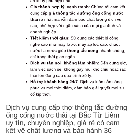
án xử lý phù hợp nhất.
Giá thành hợp lý, cạnh tranh
: Chúng tôi cam kết
cung cấp
giá thông tắc đường ống cống nước
thải
rẻ nhất mà vẫn đảm bảo chất lượng dịch vụ
cao, phù hợp với ngân sách của mọi gia đình và
doanh nghiệp.
Tiết kiệm thời gian
: Sử dụng các thiết bị công
nghệ cao như máy lò xo, máy áp lực cao, chuột
nước tia nước giúp
thông tắc cống
nhanh chóng,
chỉ trong thời gian ngắn.
Dịch vụ tận nơi, không làm phiền
: Đến đúng giờ,
làm việc sạch sẽ, không gây mùi khó chịu hoặc rác
thải tồn đọng sau quá trình xử lý.
Hỗ trợ khách hàng 24/7
: Dịch vụ luôn sẵn sàng
phục vụ mọi thời điểm, đảm bảo giải quyết mọi sự
cố kịp thời.
Dịch vụ cung cấp thợ thông tắc đường
ống cống nước thải tại Bắc Từ Liêm
uy tín, chuyên nghiệp, giá rẻ có cam
kết về chất lượng và bảo hành 36