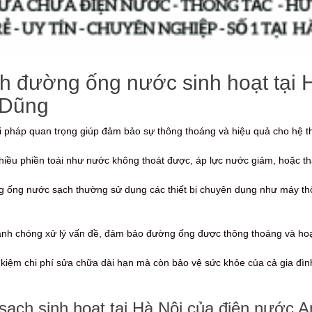
h đường ống nước sinh hoạt tại H
 Dũng
ải pháp quan trọng giúp đảm bảo sự thông thoáng và hiệu quả cho hệ t
hiều phiền toái như nước không thoát được, áp lực nước giảm, hoặc th
ng ống nước sạch thường sử dụng các thiết bị chuyên dụng như máy thô
hanh chóng xử lý vấn đề, đảm bảo đường ống được thông thoáng và hoạt
t kiệm chi phí sửa chữa dài hạn mà còn bảo vệ sức khỏe của cả gia đ
ạch sinh hoạt tại Hà Nội của điện nước A