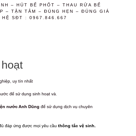
NH – HÚT BỂ PHỐT – THAU RỬA BỂ
P – TẬN TÂM – ĐÚNG HẸN – ĐÚNG GIÁ
 HỆ SĐT : 0967.846.667
 hoạt
hiệp, uy tín nhất
nước để sử dụng sinh hoạt và.
iện nước Anh Dũng
để sử dụng dịch vụ chuyên
y đủ đáp ứng được mọi yêu cầu
thông tắc vệ sinh.