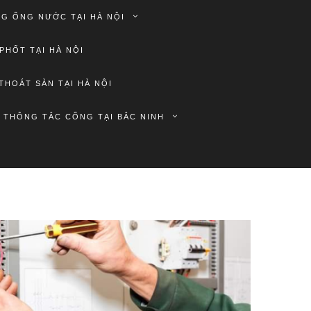
G ỐNG NƯỚC TẠI HÀ NỘI
PHỐT TẠI HÀ NỘI
THOÁT SÀN TẠI HÀ NỘI
THÔNG TẮC CỐNG TẠI BẮC NINH