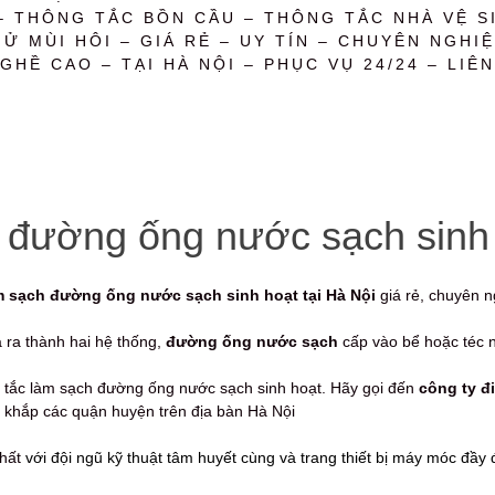
– THÔNG TẮC BỒN CẦU – THÔNG TẮC NHÀ VỆ SI
 MÙI HÔI – GIÁ RẺ – UY TÍN – CHUYÊN NGHIỆ
GHỀ CAO – TẠI HÀ NỘI – PHỤC VỤ 24/24 – LIÊN
 đường ống nước sạch sinh
m sạch đường ống nước sạch sinh hoạt tại Hà Nội
giá rẻ, chuyên ng
a ra thành hai hệ thống,
đường ống nước sạch
cấp vào bể hoặc téc 
 tắc làm sạch đường ống nước sạch sinh hoạt. Hãy gọi đến
công ty đ
g khắp các quận huyện trên địa bàn Hà Nội
nhất
với đội ngũ kỹ thuật tâm huyết cùng và trang thiết bị máy móc đầ