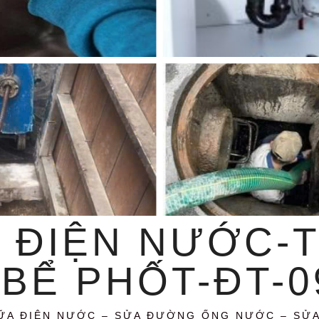
 ĐIỆN NƯỚC-
BỂ PHỐT-ĐT-09
ỮA ĐIỆN NƯỚC – SỬA ĐƯỜNG ỐNG NƯỚC – SỬ