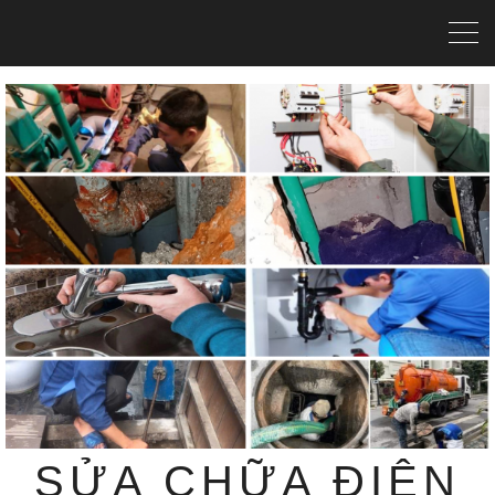
SỬA CHỮA ĐIỆN