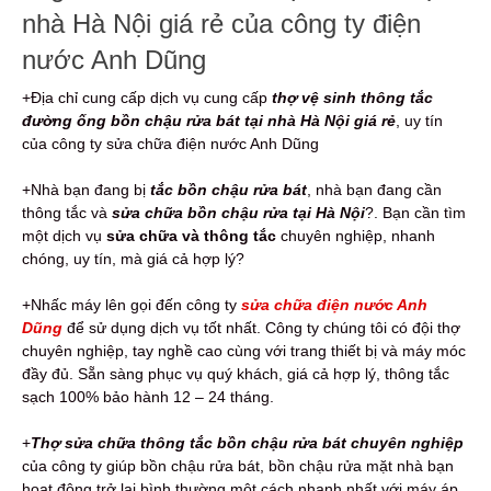
nhà Hà Nội giá rẻ của công ty điện
nước Anh Dũng
+Địa chỉ cung cấp dịch vụ cung cấp
thợ vệ sinh thông tắc
đường ống bồn chậu rửa bát tại nhà Hà Nội giá rẻ
, uy tín
của công ty sửa chữa điện nước Anh Dũng
+Nhà bạn đang bị
tắc bồn chậu rửa bát
, nhà bạn đang cần
thông tắc và
sửa chữa bồn chậu rửa tại Hà Nội
?. Bạn cần tìm
một dịch vụ
sửa chữa và thông tắc
chuyên nghiệp, nhanh
chóng, uy tín, mà giá cả hợp lý?
+Nhấc máy lên gọi đến công ty
sửa chữa điện nước Anh
Dũng
để sử dụng dịch vụ tốt nhất. Công ty chúng tôi có đội thợ
chuyên nghiệp, tay nghề cao cùng với trang thiết bị và máy móc
đầy đủ. Sẵn sàng phục vụ quý khách, giá cả hợp lý, thông tắc
sạch 100% bảo hành 12 – 24 tháng.
+
Thợ sửa chữa thông tắc bồn chậu rửa bát
chuyên nghiệp
của công ty giúp bồn chậu rửa bát, bồn chậu rửa mặt nhà bạn
hoạt động trở lại bình thường một cách nhanh nhất với máy áp