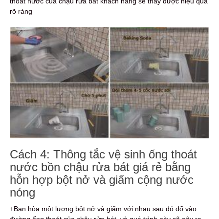
thoát nước của chậu rửa bát khách hàng sẽ thấy được hiệu quả
rõ ràng
Cách 4: Thông tắc vệ sinh ống thoát
nước bồn chậu rửa bát giá rẻ bằng
hỗn hợp bột nở và giấm cộng nước
nóng
+Bạn hòa một lượng bột nở và giấm với nhau sau đó đổ vào
đường ống thoát của chậu rửa bát, và quá trình này sẽ gây ra