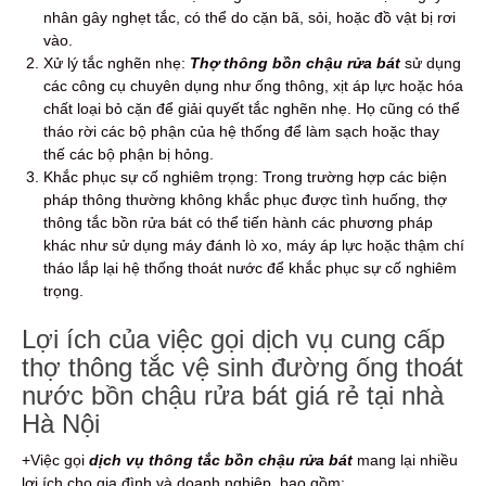
nhân gây nghẹt tắc, có thể do cặn bã, sỏi, hoặc đồ vật bị rơi
vào.
Xử lý tắc nghẽn nhẹ:
Thợ thông bồn chậu rửa bát
sử dụng
các công cụ chuyên dụng như ống thông, xịt áp lực hoặc hóa
chất loại bỏ cặn để giải quyết tắc nghẽn nhẹ. Họ cũng có thể
tháo rời các bộ phận của hệ thống để làm sạch hoặc thay
thế các bộ phận bị hỏng.
Khắc phục sự cố nghiêm trọng: Trong trường hợp các biện
pháp thông thường không khắc phục được tình huống, thợ
thông tắc bồn rửa bát có thể tiến hành các phương pháp
khác như sử dụng máy đánh lò xo, máy áp lực hoặc thậm chí
tháo lắp lại hệ thống thoát nước để khắc phục sự cố nghiêm
trọng.
Lợi ích của việc gọi dịch vụ cung cấp
thợ thông tắc vệ sinh đường ống thoát
nước bồn chậu rửa bát giá rẻ tại nhà
Hà Nội
+Việc gọi
dịch vụ thông tắc bồn chậu rửa bát
mang lại nhiều
lợi ích cho gia đình và doanh nghiệp, bao gồm: