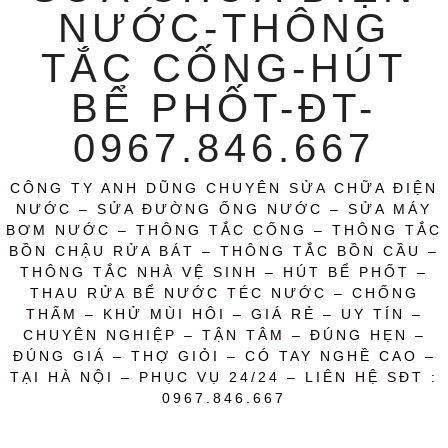
NƯỚC-THÔNG
TẮC CỐNG-HÚT
BỂ PHỐT-ĐT-
0967.846.667
CÔNG TY ANH DŨNG CHUYÊN SỬA CHỮA ĐIỆN
NƯỚC – SỬA ĐƯỜNG ỐNG NƯỚC – SỬA MÁY
BƠM NƯỚC – THÔNG TẮC CỐNG – THÔNG TẮC
BỒN CHẬU RỬA BÁT – THÔNG TẮC BỒN CẦU –
THÔNG TẮC NHÀ VỆ SINH – HÚT BỂ PHỐT –
THAU RỬA BỂ NƯỚC TÉC NƯỚC – CHỐNG
THẤM – KHỬ MÙI HÔI – GIÁ RẺ – UY TÍN –
CHUYÊN NGHIỆP – TẬN TÂM – ĐÚNG HẸN –
ĐÚNG GIÁ – THỢ GIỎI – CÓ TAY NGHỀ CAO –
TẠI HÀ NỘI – PHỤC VỤ 24/24 – LIÊN HỆ SĐT :
0967.846.667