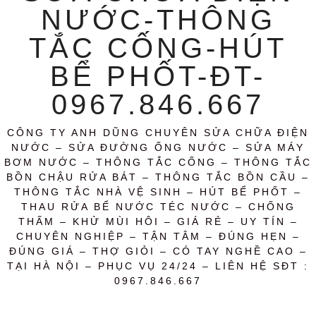
NƯỚC-THÔNG
TẮC CỐNG-HÚT
BỂ PHỐT-ĐT-
0967.846.667
CÔNG TY ANH DŨNG CHUYÊN SỬA CHỮA ĐIỆN
NƯỚC – SỬA ĐƯỜNG ỐNG NƯỚC – SỬA MÁY
BƠM NƯỚC – THÔNG TẮC CỐNG – THÔNG TẮC
BỒN CHẬU RỬA BÁT – THÔNG TẮC BỒN CẦU –
THÔNG TẮC NHÀ VỆ SINH – HÚT BỂ PHỐT –
THAU RỬA BỂ NƯỚC TÉC NƯỚC – CHỐNG
THẤM – KHỬ MÙI HÔI – GIÁ RẺ – UY TÍN –
CHUYÊN NGHIỆP – TẬN TÂM – ĐÚNG HẸN –
ĐÚNG GIÁ – THỢ GIỎI – CÓ TAY NGHỀ CAO –
TẠI HÀ NỘI – PHỤC VỤ 24/24 – LIÊN HỆ SĐT :
0967.846.667