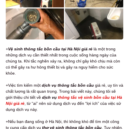
+
Vệ sinh
t
hông tắc bồn cầu tại Hà Nội giá rẻ
là một trong
những dịch vụ cần thiết nhất trong cuộc sống hàng ngày của
chúng ta. Khi tắc nghẽn xảy ra, không chỉ gây khó chịu mà còn
có thể gây ra hư hỏng thiết bị và gây ra nguy hiểm cho sức
khỏe.
+Việc tìm kiếm một
dịch vụ thông tắc bồn cầu
giá rẻ, uy tín và
chất lượng là rất quan trọng. Trong bài viết này, chúng tôi sẽ
giới thiệu chi tiết về
dịch vụ
thông tắc vệ sinh bồn cầu tại Hà
Nội giá rẻ
, từ “ai” nên sử dụng dịch vụ đến “lợi ích” của việc sử
dụng dịch vụ này.
+Nếu bạn đang sống ở Hà Nội, thì không khó để tìm một công
ty cung cấp dịch vụ
thợ vệ sinh thông tắc bồn cầu
. Tuy nhiên,