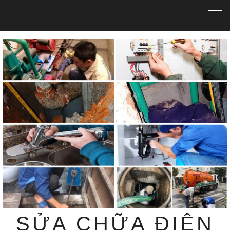
SỬA CHỮA ĐIỆN